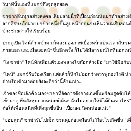
วินาทีนั้นเองที่แมกซ์ถึงจุดสุดยอด
ซาช่ากลืนทุกอย่างลงคอ เลียปลายนิ้วที่เปื้อนก่อนหันมาทำอย่างเ
จากศีรษะอีกฝ่าย ยกข้างหนึ่งขึ้นลูบหน้าก่อนจะเห็นว่าผมสีบลอนด์
ข้างช่วยสางให้เรียบร้อย
ประตูเปิด ไคน์ก้าวเข้ามา ก้มลงมองภาพเบื้องหน้าเป็นเวลาสั้นๆ 
ภายนอก และเมื่อเงยหน้าขึ้นอีกครั้ง ก็ไม่ได้มีอารมณ์ใดที่นอกเ
"ไง ซาช่า" ไคน์ทักเพื่อนตัวเองพลางไขก๊อกล้างมือ "มาใช้มือกับป
"ไคน์" แมกซ์รีบร้องเรียก แต่แล้วก็นึกไม่ออกว่าควรพูดอะไรดี น่า
ด่าหรือเข้ามาต่อยยังจะดีกว่านี้ล้านเท่า...
เจ้าของชื่อเลิกคิ้ว มองซาช่าที่จัดการดึงกางเกงขึ้นพร้อมรูดซิปใ
เข้ามาดู ทีหลังหุบปากหน่อยก็ดีนะ ฉันไม่อยากให้พี่ได้ยินเท่าไหร
ต่อให้เพื่อนสนิทที่เพิ่งลุกขึ้นยืน "เปื้อนผมนิดหน่อยแน่ะ"
"ขอบคุณ" ซาช่ารับไปเช็ด ชวนคุยต่อเหมือนไม่มีอะไรเกิดขึ้น "เดี