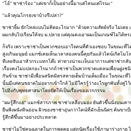
"โอ้" ซาช่าร้อง "แต่เขาก็เป็นอย่างนี้มาแต่ไหนแต่ไรนะ"
"แล้วคุณโกรธเขาบ้างรึเปล่า?"
ซาช่ายิ้ม ยักไหล่แบบไม่คิดอะไรมาก "ด้วยความสัตย์จริง ไม่เคย 
ผมกลับไปเรียนให้จบ ม.ปลาย แต่คุณคงเอาผมเป็นเกณฑ์ไม่ได้หร
ก็จริง เพราะซาช่าเป็นพวกชอบเอาใจคนที่ตัวเองชอบ ในขณะที่ไ
สูงเกินมนุษย์ แมกซ์เคยเห็นเวลาสองคนนี้คุยกันแล้วไคน์เกิดโมโหท
ทีเลยจับเอาหัวกระแทกโต๊ะ ท่าทางน่าจะเจ็บเอาการแต่ซาช่ากลับ
เรื่องคงไม่แปลกอะไรมากถ้าซาช่าเป็นพวกขาดแคลนเพื่อนฝูงชนิดที่
กันข้าม ซาช่ามีเพื่อนสนิทมิตรสหายเต็มบ้านเต็มเมือง ในขณะที่ไคน
นั้นมีแต่คนขยาดไม่อยากเข้าใกล้ ไม่มีใครรู้ว่าอะไรผูกพันทั้งคู่
ไปอิงกับพุทธศาสนาโดยปัดให้เป็นเรื่องของเวรกรรม
"ผมรู้สึกแย่" แมกซ์สารภาพ ซาช่าเหลือบมอง ยันตัวขึ้นนั่งบนเคาน
ยืนพิงผนังหินอ่อน ผิวของซาช่าอุ่นกว่าไคน์ที่มักเย็นนิดๆ ต้นขาเ
รู้สึกดีขึ้นมาอย่างประหลาด
ซาช่าไม่ใช่คนฉลาดในการพูดคุย แต่ถนัดเรื่องใช้ภาษาร่างกาย 