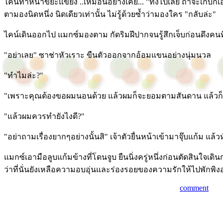
ไคน์ทำหน้าขยะแขยง ..เหมือนอย่างเคย... "ทิ้งไปเลย ถ้าจะเก็บก
ตามองนิดหนึ่ง นิดเดียวเท่านั้น ไม่รู้ด้วยซ้ำว่ามองใคร "กลับล่ะ"
ไคน์เดินออกไป แมกซ์มองตาม กัดริมฝีปากจนรู้สึกเจ็บก่อนดึงคนที
"อย่าเลย" ซาช่าหัวเราะ ขืนตัวออกจากอ้อมแขนอย่างนุ่มนวล
"ทำไมล่ะ?"
"เพราะคุณต้องขอผมนอนด้วย แล้วผมก็จะยอมตามสันดาน แล้วก็มารู้
"แล้วผมควรทำยังไงดี?"
"อย่าถามเรื่องยากๆอย่างนั้นสิ" เจ้าตัวยื่นหน้าเข้ามาจุ๊บแก้ม แล้ว
แมกซ์เอามือลูบแก้มข้างที่โดนจูบ ยืนนิ่งครู่หนึ่งก่อนตัดสินใจเดิ
ว่าที่นั่นยังเหลือความอบอุ่นและร่องรอยของความรักให้ไปพักพิงอย
comment