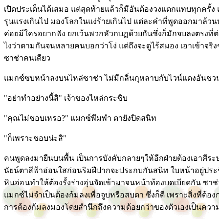
เปิดประเด็นได้เสมอ แต่สุดท้ายแล้วก็มีอันต้องวงแตกแทบทุกครั้
รุนแรงเกินไป มองโลกในแง่ร้ายเกินไป แต่ละคำที่พูดออกมาล้วนบ
ค่อยมีใครอยากฟัง ยกเว้นพวกหัวกบฏด้วยกันซึ่งก็มักจบลงตรงที่ต่า
ไงว่าตามกันจนหลายคนบอกว่าโง่ แต่ถึงจะดูไร้สมอง เอาเข้าจริง
ซาช่าคนเดียว
แมกซ์ซบหน้าลงบนไหล่ซาช่า ไม่มีกลิ่นกุหลาบกับไวน์แดงอันชวนลุ
"อย่าทำอย่างนี้สิ" เจ้าของไหล่กระซิบ
"คุณไม่ชอบเหรอ?" แมกซ์พึมพำ ตายังปิดสนิท
"ก็เพราะชอบน่ะสิ"
คนพูดลงมายืนบนพื้น เป็นการบังคับกลายๆให้อีกฝ่ายต้องเอาศีระ
นัยน์ตาสีฟ้าอ่อนใสก่อนริมฝีปากจะประกบกันสนิท ใบหน้าอยู่ปร
หินอ่อนทำให้ต้องรั้งร่างอุ่นจัดเข้ามาจนหน้าท้องบดเบียดกัน ซาช่า
แมกซ์ไม่จำเป็นต้องก้มลงเพื่อจูบหรือสบตา ซึ่งก็ดี เพราะสิ่งที่ต
การต้องก้มลงมองโดยสำนึกถึงความด้อยกว่าของตัวเองเป็นความ