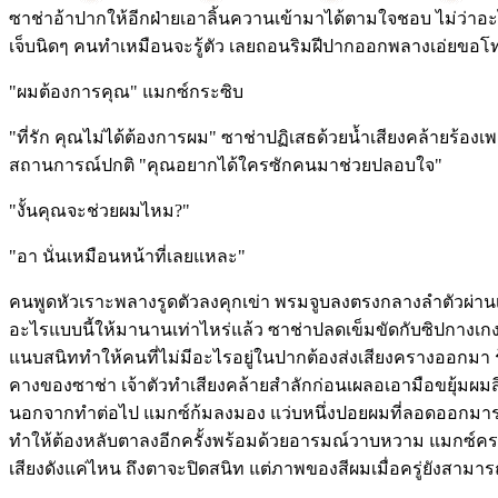
ซาช่าอ้าปากให้อีกฝ่ายเอาลิ้นควานเข้ามาได้ตามใจชอบ ไม่ว่าอะ
เจ็บนิดๆ คนทำเหมือนจะรู้ตัว เลยถอนริมฝีปากออกพลางเอ่ยขอ
"ผมต้องการคุณ" แมกซ์กระซิบ
"ที่รัก คุณไม่ได้ต้องการผม" ซาช่าปฏิเสธด้วยน้ำเสียงคล้ายร้องเพลง
สถานการณ์ปกติ "คุณอยากได้ใครซักคนมาช่วยปลอบใจ"
"งั้นคุณจะช่วยผมไหม?"
"อา นั่นเหมือนหน้าที่เลยแหละ"
คนพูดหัวเราะพลางรูดตัวลงคุกเข่า พรมจูบลงตรงกลางลำตัวผ่านเ
อะไรแบบนี้ให้มานานเท่าไหร่แล้ว ซาช่าปลดเข็มขัดกับซิปกางเกง ใ
แนบสนิททำให้คนที่ไม่มีอะไรอยู่ในปากต้องส่งเสียงครางออกมา รู้สึก
คางของซาช่า เจ้าตัวทำเสียงคล้ายสำลักก่อนเผลอเอามือขยุ้มผม
นอกจากทำต่อไป แมกซ์ก้มลงมอง แว่บหนึ่งปอยผมที่ลอดออกมาระหว่าง
ทำให้ต้องหลับตาลงอีกครั้งพร้อมด้วยอารมณ์วาบหวาม แมกซ์คราง
เสียงดังแค่ไหน ถึงตาจะปิดสนิท แต่ภาพของสีผมเมื่อครู่ยังสามา