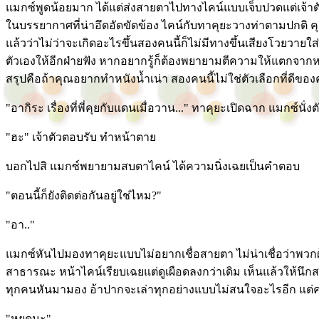
แมกซ์พูดน้อยมาก ได้แต่ส่งสายตาไปทางไคน์แบบเจ็บปวดแต่เจ้าตัวไ
ในบรรยากาศที่น่าอึดอัดขัดข้อง ไคน์กับทาคุยะวางท่าตามปกติ คุยก
แล้วว่าไม่ว่าจะเกิดอะไรขึ้นสองคนนี้ก็ไม่มีทางขึ้นเสียงโวยวายใส่ก
ตัวเองให้อีกฝ่ายฟัง หากอยากรู้ก็ต้องพยายามตีความให้แตกจากหน
สรุปคือถ้าคุณอยากทำหนังน้ำเน่า สองคนนี้ไม่ใช่ตัวเลือกที่ดีของ
"อากิระ เรื่องที่พี่คุยกับแดนเมื่อวาน..." ทาคุยะเปิดฉาก แมกซ์นั่
"ฮะ" เจ้าตัวตอบรับ ทำหน้าตาย
บอกไปสิ แมกซ์พยายามสบตาไคน์ ได้ความนิ่งเฉยเป็นคำตอบ
"ตอนนี้ก็ยังติดต่อกันอยู่ใช่ไหม?"
"อา.."
แมกซ์หันไปมองทาคุยะแบบไม่อยากเชื่อสายตา ไม่น่าเชื่อว่าพวกผู้ด
สาธารณะ หน้าไคน์เรียบเฉยแต่ดูเผือดลงกว่าเดิม เห็นแล้วให้นึ
ทุกคนหันมามอง อ้าปากจะเล่าทุกอย่างแบบไม่สนใจอะไรอีก แต่คน
"หยุดนะ"