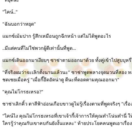
"ไคน์.."
"ฉันบอกว่าหยุด"
แมกซ์เม้มปาก รู้สึกเหมือนถูกฉีกหน้า แต่ไม่ได้พูดอะไร
..มีแต่คนที่ไม่ใช่พวกผู้ดีเท่านั้นที่พูด...
แมกซ์เดินออกมาเงียบๆ ซาช่าตามออกมาด้วย ทั้งคู่เข้าไปสูบบุหรี
"ที่จริงผมว่าจะเลิกตั้งนานแล้วนะ" ซาช่าพูดพลางจุดมวนที่สอ
ชดเชยเมื่อครู่ "เมื่อกี๊อึดอัดน่าดู ดีนะที่ดอดตามคุณออกมา"
"คุณไม่โกรธเหรอ?"
ซาช่าเลิกคิ้ว ตาสีฟ้าอ่อนเกือบขาวดูไม่รู้เรื่องตามที่พูดจริงๆ "เรื
"ไคน์ไง คุณไม่โกรธเหรอที่เขาเจ้ากี้เจ้าการให้คุณทำโน่นทำนี่ ให
ใครรู้ว่าคุณกับเขาคบกันยังงั้นแหละ" ท้ายประโยคคนพูดเอาเรื่อ