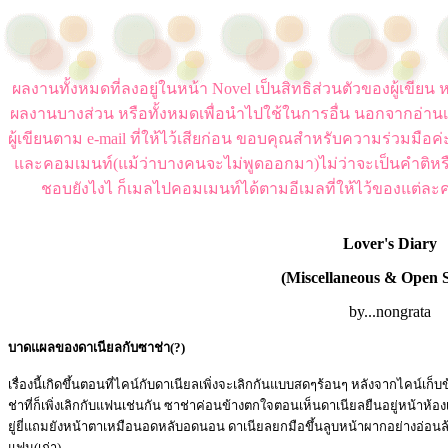
ผลงานทั้งหมดที่ลงอยู่ในหน้า Novel เป็นสิทธิส่วนตัวของผู้เขี
ผลงานบางส่วน หรือทั้งหมดเพื่อนำไปใช้ในการอื่น นอกจากอ่านเ
ผู้เขียนตาม e-mail ที่ให้ไว้เสียก่อน ขอบคุณสำหรับความร่วมมือ
และคอมเมนท์(แม้ว่าบางคนจะไม่พูดออกมา)ไม่ว่าจะเป็นคำติหร
ชอบยังไงไ ก็เมลไปคอมเมนท์ได้ตามอีเมลที่ให้ไว้ของแต่ละค
Lover's Diary
(Miscellaneous & Open 
by...nongrata
บาดแผลของดาเนียลกับซาช่า(?)
เรื่องนี้เกิดขึ้นตอนที่ไคน์กับดาเนียลเพิ่งจะเลิกกันแบบสดๆร้อนๆ หลังจากไคน์
ช่าที่ก็เพิ่งเลิกกับแฟนเช่นกัน ซาช่าค่อนข้างตกใจตอนเห็นดาเนียลยืนอยู่หน้าห้อ
ยู่ยี่แถมยังหน้าตาเหมือนอดหลับอดนอน ดาเนียลยกมือขึ้นลูบหน้าผากอย่างอ่อนล
แฟน(เก่า)