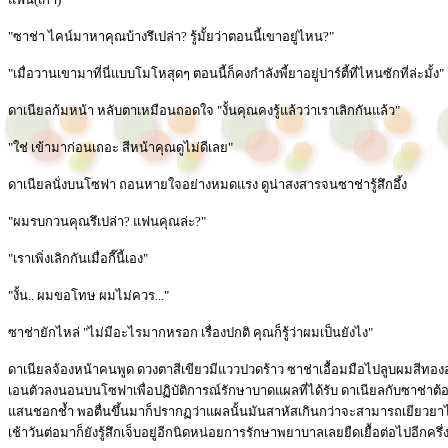
"ซาช่า ไคน์มาหาคุณบ้างรึเปล่า? รู้มั้ยว่าตอนนี้เขาอยู่ไหน?"
"เมื่อวานเขามาที่นี่แบบโมโหสุดๆ ตอนนี้ก็คงกำลังพี้ยาอยู่ปาร์ตี้ที่ไหนซักที่ล่ะมั้ง"
ดาเนียลก้มหน้า หลับตาเหมือนถอดใจ "งั้นคุณคงรู้แล้วว่าเราเลิกกันแล้ว"
"ใช่ เข้ามาก่อนเถอะ สีหน้าคุณดูไม่ดีเลย"
ดาเนียลนั่งบนโซฟา ถอนหายใจอย่างหมดแรง ดูน่าสงสารจนซาช่ารู้สึกอึ้ง
"ผมรบกวนคุณรึเปล่า? แฟนคุณล่ะ?"
"เราเพิ่งเลิกกันเมื่อกี๊นี้เอง"
"งั้น.. ผมขอโทษ ผมไม่ควร..."
ซาช่ายักไหล่ "ไม่มีอะไรมากหรอก เรื่องปกติ คุณก็รู้ว่าผมเป็นยังไง"
ดาเนียลจ้องหน้าคนพูด ดวงตาสีเขียวมีแววปวดร้าว ซาช่าเอื้อมมือไปลูบผมสีทองอ
เอนตัวลงนอนบนโซฟาเพื่อปฏิบัติการณ์รักษาบาดแผลที่ได้รับ ดาเนียลกับซาช่าต้
แสนชอกช้ำ พอตื่นขึ้นมาก็ปรากฏว่าแผลนั้นมันสาหัสเกินกว่าจะสามารถเยียวยาได
เช้าวันต่อมาก็ยังรู้สึกเจ็บอยู่อีกนิดหน่อยการรักษาพยาบาลเลยยืดเยื้อต่อไปอีกครึ่