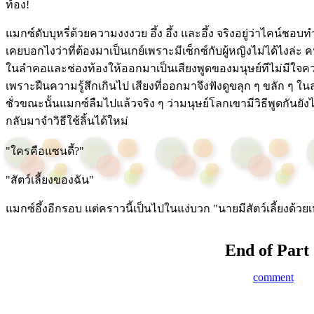
ท้อง!
แมกซ์ดับบุหรี่ด้วยความงงงวย อึ้ง อึ้ง และอึ้ง จริงอยู่ว่าไคน์ชอบ
เคยบอกไงว่าที่ต้องมาเป็นเกย์เพราะมีเซ็กซ์กับผู้หญิงไม่ได้ไง
ในลำคอและช่องท้องให้ออกมาเป็นเสียงพูดของมนุษย์ทีไม่มีใจค
เพราะฝืนความรู้สึกเกินไป เสียงที่ออกมาจึงฟังดูขลุก ๆ ขลัก 
ชั่วขณะนั้นแมกซ์ลืมไปแล้วจริง ๆ ว่ามนุษย์โลกเขามีวิธีพูดกันยังไ
กลับมาจำวิธีใช้ลิ้นได้ใหม่
"ใครคือแซนดี้?"
"สัตว์เลี้ยงของฉัน"
แมกซ์อึ้งอีกรอบ แต่คราวนี้เป็นไปในแง่บวก "นายมีสัตว์เลี้ยงด้วย
End of Part
comment