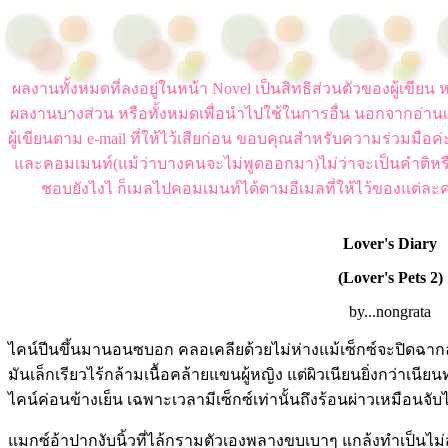
ผลงานทั้งหมดที่ลงอยู่ในหน้า Novel เป็นสิทธิส่วนตัวของผู้เขี
ผลงานบางส่วน หรือทั้งหมดเพื่อนำไปใช้ในการอื่น นอกจากอ่านเ
ผู้เขียนตาม e-mail ที่ให้ไว้เสียก่อน ขอบคุณสำหรับความร่วมมือ
และคอมเมนท์(แม้ว่าบางคนจะไม่พูดออกมา)ไม่ว่าจะเป็นคำติหร
ชอบยังไงไ ก็เมลไปคอมเมนท์ได้ตามอีเมลที่ให้ไว้ของแต่ละค
Lover's Diary
(Lover's Pets 2)
by...nongrata
ไคน์ปีนขึ้นมานอนซบอก คลอเคลียด้วยไม่ห่างแม้เซ็กซ์จะปิดฉา
มันเล็กเรียวไร้กล้ามเนื้อคล้ายแขนผู้หญิง แต่ผิวเนียนยิ่งกว่าเนียนท
ไคน์ค่อนข้างเย็น เฉพาะเวลามีเซ็กซ์เท่านั้นถึงร้อนผ่าวเหมือนจับไ
แมกซ์อ้าปากงับนิ้วที่ไล้กรามตัวเองพลางขบเบาๆ แกล้งทำเป็นไ