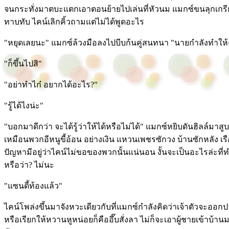
จนกระทั่งมาตบะแตกเอาตอนย้ายไปเล่นที่หัวนม แมกซ์ขนลุกเกร
ทาบทับ ไคน์เลิกคิ้วถามแต่ไม่ได้พูดอะไร
"หยุดเลยนะ" แมกซ์ล้วงมือลงไปบีบก้นคู่สนทนา "นายกำลังทำให้
"ก็ขึ้นไปสิ"
"อย่าทำไก๋ อยากได้อะไร?"
"รู้ได้ไงน่ะ"
"บอกมาดีกว่า จะได้รู้ว่าให้ได้หรือไม่ได้" แมกซ์หยิบดันฮิลล์มาสู
เหมือนพวกอีหนูขี้อ้อน อย่างเงิน แหวนเพชรซักวง บ้านซักหลัง เร
ปัญหามีอยู่ว่าไคน์ไม่ขอของพวกนั้นแน่นอน งั้นจะเป็นอะไรล่ะ
หรือว่า? ไม่นะ
"แซนดี้ท้องแล้ว"
ไคน์โพล่งขึ้นมาจังหวะเดียวกับที่แมกซ์กำลังคิดว่าเจ้าตัวจะออกปา
หรือเรียกให้หวานหูหน่อยก็คืออึ๊บสั่งลา ไม่ก็จะเอาผู้ชายเข้าบ้านมา