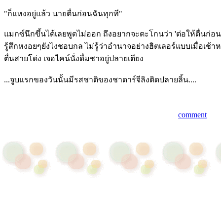
"ก็แหงอยู่แล้ว นายตื่นก่อนฉันทุกที"
แมกซ์นึกขึ้นได้เลยพูดไม่ออก ถึงอยากจะตะโกนว่า 'ต่อให้ตื่นก่อ
รู้สึกหงอยๆยังไงชอบกล ไม่รู้ว่าอำนาจอย่างฮิตเลอร์แบบเมื่อเช้
ตื่นสายโด่ง เจอไคน์นั่งดื่มชาอยู่ปลายเตียง
...จูบแรกของวันนั้นมีรสชาติของชาดาร์จีลิงติดปลายลิ้น....
comment