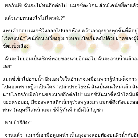
"พอกันที! ฉันจะไม่ทนอีกต่อไป" แมกซ์ตะโกน ส่วนไคน์ขยี้ตาแล
"แล้วนายทนอะไรไม่ไหวล่ะ?"
แทนคำตอบ แมกซ์วิ่งออกไปนอกห้อง คว้าเอาถุงยางทุกชิ้นที่มีอยู่
ไว้ตรงหน้าไคน์ก่อนเหวี่ยงถุงยางหอบเบ้อเริ่มลงไปด้วยมาดของผู
ซ์ตะเบ็งเสียง
"ฉันจะไม่ยอมเป็นเซ็กซ์ทอยของนายอีกต่อไป ฉันจะอาบน้ำแล้วอ
เลย"
แมกซ์เข้าไปอาบน้ำ อิ่มเอมใจในอำนาจเหมือนพวกผู้นำเผด็จการ ข
ไปมองเพราะรู้ว่าเป็นใคร "เปล่าประโยชน์ ฉันเป็นคนใหม่แล้ว ฉัน
นายโกรธกับมีดโกนของนายอีกต่อไป" แมกซ์หันมาชี้หน้าไคน์แล้วร
ขยะครอบอยู่ มีซองพลาสติกเล็กๆร่วงพรูลงมา แมกซ์ดึงถังขยะออกส่
พ่นควันบุหรี่ใส่หน้าแมกซ์ที่รู้ทันทีว่ายัดไส้กัญชา
"หายบ้ารึยัง?"
"จวนแล้ว" แมกซ์เอามือลูบหน้า เห็นถุงยางลอยฟ่องบนผิวน้ำกับอี