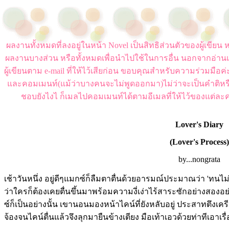
ผลงานทั้งหมดที่ลงอยู่ในหน้า Novel เป็นสิทธิส่วนตัวของผู้เขี
ผลงานบางส่วน หรือทั้งหมดเพื่อนำไปใช้ในการอื่น นอกจากอ่านเ
ผู้เขียนตาม e-mail ที่ให้ไว้เสียก่อน ขอบคุณสำหรับความร่วมมือ
และคอมเมนท์(แม้ว่าบางคนจะไม่พูดออกมา)ไม่ว่าจะเป็นคำติหร
ชอบยังไงไ ก็เมลไปคอมเมนท์ได้ตามอีเมลที่ให้ไว้ของแต่ละค
Lover's Diary
(Lover's Process)
by...nongrata
เช้าวันหนึ่ง อยู่ดีๆแมกซ์ก็ลืมตาตื่นด้วยอารมณ์ประมาณว่า 'ทนไม่
ว่าใครก็ต้องเคยตื่นขึ้นมาพร้อมความงี่เง่าไร้สาระซักอย่างสองอย
ซ์ก็เป็นอย่างนั้น เขานอนมองหน้าไคน์ที่ยังหลับอยู่ ประสาทตึงเคร
จ้องจนไคน์ตื่นแล้วจึงลุกมายืนข้างเตียง มือเท้าเอวด้วยท่าทีเอาเรื่อง