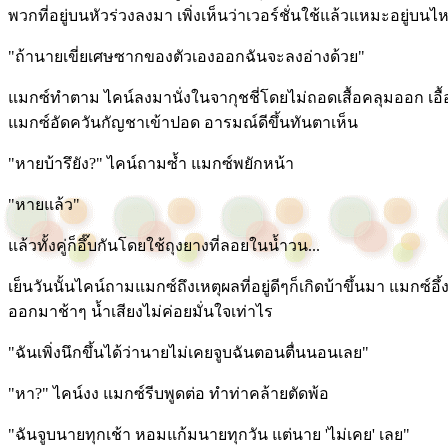
พวกที่อยู่บนหัวร่วงลงมา เพิ่งเห็นว่าเวอร์ชั่นใช้แล้วแหมะอยู่บนไห
"ถ้านายเขี่ยเศษซากของตัวเองออกฉันจะลงอ่างด้วย"
แมกซ์ทำตาม ไคน์ลงมานั่งในจากุชชี่โดยไม่ถอดเสื้อคลุมออก เอื้อ
แมกซ์อัดควันกัญชาเข้าปอด อารมณ์ดีขึ้นทันตาเห็น
"หายบ้ารึยัง?" ไคน์ถามซ้ำ แมกซ์พยักหน้า
"หายแล้ว"
แล้วทั้งคู่ก็อึ๊บกันโดยใช้ถุงยางที่ลอยในน้ำวน...
เย็นวันนั้นไคน์ถามแมกซ์ถึงเหตุผลที่อยู่ดีๆก็เกิดบ้าขึ้นมา แมกซ์อ
ออกมาช้าๆ น้ำเสียงไม่ค่อยมั่นใจเท่าไร
"ฉันเพิ่งนึกขึ้นได้ว่านายไม่เคยจูบฉันตอนตื่นนอนเลย"
"หา?" ไคน์งง แมกซ์รีบพูดต่อ ทำท่าคล้ายตัดพ้อ
"ฉันจูบนายทุกเช้า หอมแก้มนายทุกวัน แต่นาย 'ไม่เคย' เลย"