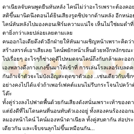
ดาเนียลจับคนพูดยืนหันหลัง ไคน์ไม่ว่าอะไรเพราะต้องคอ
สติขึ้นมานิดนึงตอนได้ยินเสียงรูดซิปจากด้านหลัง อีกหน่
ไคน์หันหลังไปมองคอนเฟิร์มความแน่ใจ เห็นไม่ใช่ผมดำที่อ
ตายิ่งกว่าเลยปล่อยเลยตามเลย
คนออกไอเดียดึงตัวอีกฝ่ายให้หันมาเผชิญหน้าเพราะคิดว่ากา
สร้างสรรค์เอาเสียเลย ไคน์พยักหน้าเห็นด้วยหงึกหงักขณะจู
ไปเรื่อยๆ อะไรๆก็ช่างดูดีไปหมดจนไคน์ถึงกับกล้าผละอ
เองพลางดึงกางเกงขึ้นมาให้เข้าที่ การเล่นโรลเลอร์เบลด
กันถ้าเจ้าตัวจะไม่บังเอิญสะดุดขาตัวเอง ..เช่นเดียวกับเซ็
อย่างคงไปได้แจ๋วถ้าเพอร์เฟคต์แมนไม่รีบกระโจนไปคว้า
โต๊ะ
ทั้งคู่ร่วงลงไปฟาดพื้นด้วยกันเสียงดังสนั่นเพราะเท้าของ
แต่ยังดีที่ไม่โดนคนที่นอนทับตัวเองอยู่ ทั้งสองคนร้องออ
ลมองหน้าไคน์ ไคน์มองหน้าดาเนียล ทั้งคู่สบตากัน ส่อปร
เดียวกัน และเจ็บจนลุกไม่ขึ้นเหมือนกัน...