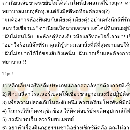
ดาเนียลเจ็บขาจนขยับไม่ได้ส่วนไคน์ปวดแถวสีข้างสุดๆ ด
พยาบาลแบบทุลักทุเลแต่ยังมีสติพอที่จะต่อรอง(?)
"ผมต้องการห้องพิเศษกับเตียงคู่ เตียงคู่! อย่าเคร่งนักสิท
สมหวังเชียวนะ" ดาเนียลเปิดฉากเจรจา แต่ไคน์ที่นอนอยู่
"ฉันไม่สนโว้ย! จะห้องคู่ห้องเดี่ยวห้องสวีทอะไรก็เอามา!
"อย่าใจร้อนสิจ๊ะที่รัก คุณก็รู้ว่าผมเอาสิ่งที่ดีที่สุดมามอบ
"ฉันไม่อยากได้ไอ้ของสัปรังเคนั่น! ฉันบาดเจ็บและต้องกา
พยาบาล!!!"
Tips!
1) หลีกเลี่ยงเครื่องดื่มประเภทแอลกอฮอล์หากต้องการมีเซ็
2) ฝึกฝนลีลาโรลเลอร์เบลดให้เชี่ยวชาญก่อนลงมือปฏิบัติจร
3) เพื่อความปลอดภัยในระดับหนึ่ง ควรเตรียมโทรศัพท์มื
4) ในกรณีที่เกิดเหตุขัดข้อง ให้ติดต่อบริษัทผลิตอุปกรณ์ก
5) กรณีบาดเจ็บ ควรรีบพบแพทย์
6) อย่าทำเรื่องฝืนกฎธรรมชาติอย่างเซ็กซ์ติดล้อ คุณไม่