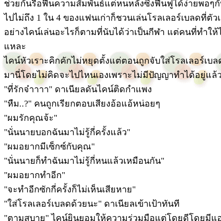
ช่วยกันรื้อฟื้นความสัมพันธ์แต่หนหลังซึ่งฟื้นฟูได้ง่ายพอๆก
ไปไม่ถึง 1 ใน 4 ของแฟนเก่าก็ชวนเล่นโรลเลอร์เบลดที่ตัว
อย่างไคน์เล่นอะไรก็ตามที่นับได้ว่าเป็นกีฬา แต่คนที่ทำให้ไ
แหละ
ไคน์หัวเราะคิกคักไม่หยุดตั้งแต่ตอนถูกจับใส่โรลเลอร์เ
มานี่โดยไม่คิดจะไปไหนเองเพราะไม่มีปัญญาทำได้อยู่แล้ว
"ที่รักจ๋าาาา" ดาเนียลดันไคน์ติดกำแพง
"หืม..?" คนถูกเรียกตอบเสียงอ้อแอ้หน่อยๆ
"ผมรักคุณจ้ะ"
"นั่นนายบอกฉันมาไม่รู้กี่ครั้งแล้ว"
"ผมอยากมีเซ็กซ์กับคุณ"
"นั่นนายก็ทำฉันมาไม่รู้กี่หนแล้วเหมือนกัน"
"ผมอยากทำอีก"
"จะทำอีกซักกี่ครั้งก็ไม่เห็นเสียหาย"
"ใส่โรลเลอร์เบลดด้วยนะ" ดาเนียลเข้าเป้าทันที
"ตามสบาย" ไคน์ยินยอมให้ความร่วมมือแต่โดยดีโดยมีแอล