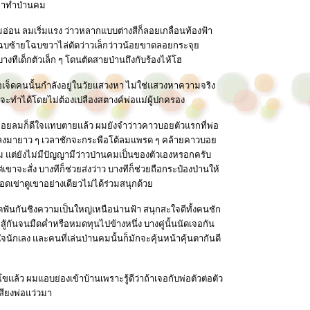
ามาทำป่านคม
อ่อน ลมเริ่มแรง ว่าวหลากแบบต่างสีก็ลอยเกลื่อนท้องฟ้า
้า โฉบซ้ายโฉบขวาไล่ตัดว่าวเล็กว่าวน้อยขาดลอยกระจุย
งทีเด็กตัวเล็ก ๆ โดนตัดสายป่านถึงกับร้องไห้โฮ
เจ็ดคนนั้นกำลังอยู่ในวัยแสวงหา ไม่ใช่แสวงหาความจริง
จะทำได้โดยไม่ต้องเปลืองสตางค์พ่อแม่ผู้ปกครอง
นไปลอยลมก็ดีใจแทบตายแล้ว ผมยังจำว่าวคาวบอยตัวแรกที่พ่อ
่อยชายลงมายาว ๆ เวลาชักจะกระพือโต้ลมแพรด ๆ คล้ายคาวบอย
คม แต่ยังไม่มีปัญญามีว่าวป่านคมเป็นของตัวเองหรอกครับ
าจะสั่ง บางทีก็ช่วยส่งว่าว บางทีก็ช่วยถือกระป๋องป่านให้
เข่าดูเขาอย่างเดียวไม่ได้ร่วมสนุกด้วย
ฟันกันชิงความเป็นใหญ่เหนือน่านฟ้า สนุกสะใจดีทั้งคนชัก
สู้กันจนมืดค่ำหรือหมดทุนไปข้างหนึ่ง บางคู่นั้นนัดเจอกัน
จนักเลง และคนที่เล่นป่านคมนั้นก็มักจะคุ้นหน้าคุ้นตากันดี
ขแล้ว ผมแอบย่องเข้าบ้านเพราะรู้ดีว่าถ้าเจอกับพ่อตัวต่อตัว
เสียงพ่อแว่วมา