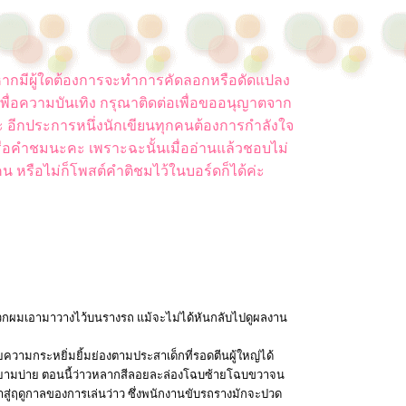
ยน หากมีผู้ใดต้องการจะทำการคัดลอกหรือดัดแปลง
พื่อความบันเทิง กรุณาติดต่อเพื่อขออนุญาตจาก
ค่ะ อีกประการหนึ่งนักเขียนทุกคนต้องการกำลังใจ
ือคำชมนะคะ เพราะฉะนั้นเมื่ออ่านแล้วชอบไม่
น หรือไม่ก็โพสต์คำติชมไว้ในบอร์ดก็ได้ค่ะ
่พวกผมเอามาวางไว้บนรางรถ แม้จะไม่ได้หันกลับไปดูผลงาน
วยความกระหยิ่มยิ้มย่องตามประสาเด็กที่รอดตีนผู้ใหญ่ได้
ายามบ่าย ตอนนี้ว่าวหลากสีลอยละล่องโฉบซ้ายโฉบขวาจน
้าสู่ฤดูกาลของการเล่นว่าว ซึ่งพนักงานขับรถรางมักจะปวด