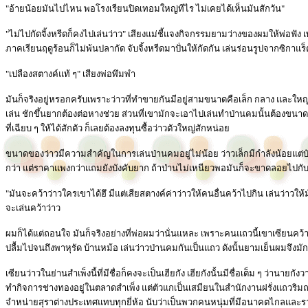
"อ้ายน้อยมันไปไหน พอโรงเรียนปิดเทอมใหญ่ทีไร ไม่เคยได้เห็นมันสักวัน"
"ไม่ไปกัดจิ้งหรีดก็คงไปเล่นว่าว" เสียงแม่ชี้แจงกิจกรรมยามว่างของผมให้พ่อฟั
ภาคเรียนฤดูร้อนก็ไม่พ้นปลากัด จับจิ้งหรีดมาปั่นให้กัดกัน เล่นร่อนรูปจากซิกาแร็
"เปลืองสตางค์แท้ ๆ" เสียงพ่อพึมพำ
มันก็จริงอยู่หรอกครับเพราะว่าวที่ทำขายกันมีอยู่สามขนาดคือเล็ก กลาง และใหญ่ 
เล่น ชักขึ้นยากต้องต่อหางช่วย ส่วนที่เขามักจะเอาไปเล่นทำป่านคมนั้นต้องขน
ที่เฉียบ ๆ ให้ได้สักตัว ก็เลยต้องลงทุนซื้อว่าวตัวใหญ่สักหน่อย
ขนาดของว่าวมีความสำคัญในการเล่นป่านคมอยู่ไม่น้อย ว่าวเล็กมีกำลังน้อยแต่บัง
กว่า แต่ราคาแพงกว่าแถมยังบังคับยาก ถ้าป่านไม่เหนียวพอมันก็จะขาดลอยไปกั
"มันจะคว้าว่าวใครเขาได้ฮึ มีแต่เสียสตางค์ค่าว่าวให้คนอื่นคว้าไปกิน เล่นว่าวให้
จะเล่นคว้าว่าว
ผมก็ได้แต่ถอนใจ มันก็จริงอย่างที่พ่อผมว่านั่นแหละ เพราะคนแถวนี้เขาเซียนคว้า
ปลื้มไปจนถึงพาหุรัด บ้านหม้อ เล่นว่าวป่านคมกันเป็นแถว ดังนั้นยามเย็นผมจึ
เซียนว่าวในย่านสำเพ็งนี้ที่มีชื่อก็คงจะเป็นเฮียกัง เฮียกังนั้นมีชื่อเต็ม ๆ ว่านาย
ทำกิจการช่างทองอยู่ในตลาดสำเพ็ง แต่ตัวแกเป็นเสมียนในสำนักงานฝรั่งแถวริมถนนอ
จำหน่ายสุราต่างประเทศแทบทุกยี่ห้อ นับว่าเป็นพวกคนหนุ่มที่มีอนาคตไกลและรา