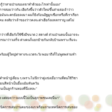
กรู้ว่าสายป่านของเขาทำด้วยอะไรเท่านั้นเอง"
สอยว่าวกัน เฮียกังขึ้นว่าวตัวใหม่ขึ้นส่ายล่อเจ้าว่าว
ือมันจะตกย้อยลงมา ผมก็ยิงก้อนอิฐผูกเชือกหรือที่เราเรียก
คม สงสัยว่าเจ้าของว่าวคงจะด่าเฮียกังแหลกราญ แต่ไม่
่าวที่เฮียกังใช้ซึ่งมีขนาด 2 สตางค์ ส่วนป่านคมนั้นอาจจะ
ิจารณาว่าวเสร็จ ต่างคนก็แยกย้ายกันกลับบ้านเพราะเริ่มจะ
ามาพร้อมผู้ใหญ่ท่าทางระแวดระวัง พอมาถึงก็ไม่พูดพล่ามทำ
น้าปูเลี่ยน ๆ เพราะไม่นึกว่าคู่แข่งเมื่อวานที่ตนใช้วิชา
ลี่ยนสีหน้าเป็นยิ้มแย้มทันควัน
นเป็นลูกร้านทองที่นี่แหละ"
นไร แต่สอยว่าวแบบนี้ไม่เป็นสุภาพชนเลยนี่นา"
เทคนิคการเล่นป่านคมของแก พร้อมถามเทคนิคการเล่นของ