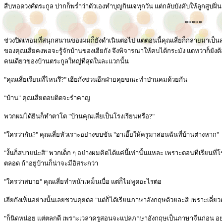
สืบทอดวงศ์ตระกูล ปากก็พร่ำว่าตัวเองทำบุญกินเจทุกวัน แต่กลับบังคับให้ลูกสูบฝิ่น
*****
ช่วงปิดเทอมที่สนุกสนานของผมก็ยังดำเนินต่อไป แต่ตอนนี้คุณเสี่ยก็กลายมาเป็นส
ของคุณเสี่ยคงพอจะรู้จักบ้านของเฮียกัง จึงพิจารณาให้คบได้กระมัง แต่ทว่าก็ย
คนเดียวของบ้านตระกูลใหญ่ที่สุดในละแวกนั้น
"คุณเสี่ยเรียนที่ไหนรึ?" เฮียกังชวนอีกฝ่ายคุยขณะทำป่านคมด้วยกัน
"บ้าน" คุณเสี่ยตอบติดจะรำคาญ
พวกผมได้ยินก็ทำตาโต "บ้านคุณเสี่ยเป็นโรงเรียนหรือ?"
"ใครว่ากัน?" คุณเสี่ยหัวเราะอย่างขบขัน "อาเอี๊ยให้ครูมาสอนฉันที่บ้านต่างหาก"
"งั้นก็สบายน่ะสิ" พวกเด็ก ๆ อย่างผมคิดได้แค่นี้เท่านั้นแหละ เพราะตอนที่เรียน
ตลอด ถ้าอยู่บ้านก็น่าจะมีอิสระกว่า
"ใครว่าสบาย" คุณเสี่ยทำหน้าเหม็นเบื่อ แต่ก็ไม่พูดอะไรต่อ
เฮียกังเห็นอย่างนั้นเลยชวนคุยต่อ "แต่ก็ได้เรียนภาษาอังกฤษด้วยละสิ เพราะเด
"ก็นิดหน่อย แต่ตลกดี เพราะเวลาครูสอนจะแปลภาษาอังกฤษเป็นภาษาจีนก่อน อย่าง