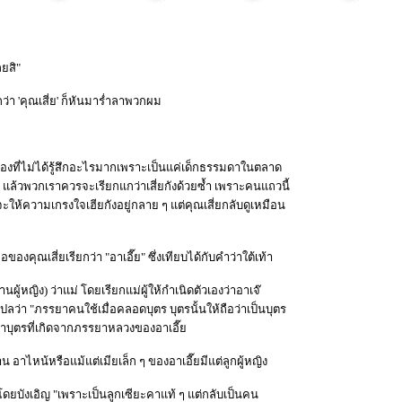
ลยสิ"
กว่า 'คุณเสี่ย' ก็หันมาร่ำลาพวกผม
ผมเองที่ไม่ได้รู้สึกอะไรมากเพราะเป็นแค่เด็กธรรมดาในตลาด
ๆ แล้วพวกเราควรจะเรียกแกว่าเสี่ยกังด้วยซ้ำ เพราะคนแถวนี้
มักจะให้ความเกรงใจเฮียกังอยู่กลาย ๆ แต่คุณเสี่ยกลับดูเหมือน
ของคุณเสี่ยเรียกว่า "อาเอี๊ย" ซึ่งเทียบได้กับคำว่าใต้เท้า
านผู้หญิง) ว่าแม่ โดยเรียกแม่ผู้ให้กำเนิดตัวเองว่าอาเจ๊
ปลว่า "ภรรยาคนใช้เมื่อคลอดบุตร บุตรนั้นให้ถือว่าเป็นบุตร
่าบุตรที่เกิดจากภรรยาหลวงของอาเอี๊ย
 อาไหน้หรือแม้แต่เมียเล็ก ๆ ของอาเอี๊ยมีแต่ลูกผู้หญิง
ผมโดยบังเอิญ "เพราะเป็นลูกเซียะคาแท้ ๆ แต่กลับเป็นคน