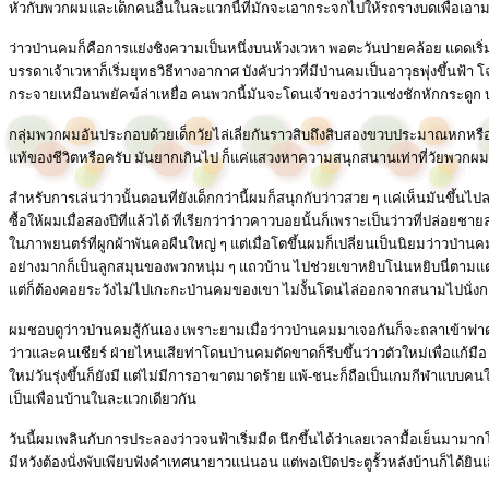
หัวกับพวกผมและเด็กคนอื่นในละแวกนี้ที่มักจะเอากระจกไปให้รถรางบดเพื่อเอ
ว่าวป่านคมก็คือการแย่งชิงความเป็นหนึ่งบนห้วงเวหา พอตะวันบ่ายคล้อย แดดเริ่ม
บรรดาเจ้าเวหาก็เริ่มยุทธวิธีทางอากาศ บังคับว่าวที่มีป่านคมเป็นอาวุธพุ่งขึ้นฟ
กระจายเหมือนพยัคฆ์ล่าเหยื่อ คนพวกนี้มันจะโดนเจ้าของว่าวแช่งชักหักกระดูก บา
กลุ่มพวกผมอันประกอบด้วยเด็กวัยไล่เลี่ยกันราวสิบถึงสิบสองขวบประมาณหกหรือ
แท้ของชีวิตหรือครับ มันยากเกินไป ก็แค่แสวงหาความสนุกสนานเท่าที่วัยพวกผม
สำหรับการเล่นว่าวนั้นตอนที่ยังเด็กกว่านี้ผมก็สนุกกับว่าวสวย ๆ แค่เห็นมันขึ้
ซื้อให้ผมเมื่อสองปีที่แล้วได้ ที่เรียกว่าว่าวคาวบอยนั้นก็เพราะเป็นว่าวที่ปล
ในภาพยนตร์ที่ผูกผ้าพันคอผืนใหญ่ ๆ แต่เมื่อโตขึ้นผมก็เปลี่ยนเป็นนิยมว่าวป่าน
อย่างมากก็เป็นลูกสมุนของพวกหนุ่ม ๆ แถวบ้าน ไปช่วยเขาหยิบโน่นหยิบนี่ตามแต่เข
แต่ก็ต้องคอยระวังไม่ไปเกะกะป่านคมของเขา ไม่งั้นโดนไล่ออกจากสนามไปนั่งกอด
ผมชอบดูว่าวป่านคมสู้กันเอง เพราะยามเมื่อว่าวป่านคมมาเจอกันก็จะถลาเข้าฟาด
ว่าวและคนเชียร์ ฝ่ายไหนเสียท่าโดนป่านคมตัดขาดก็รีบขึ้นว่าวตัวใหม่เพื่อแก้มือ 
ใหม่วันรุ่งขึ้นก็ยังมี แต่ไม่มีการอาฆาตมาดร้าย แพ้-ชนะก็ถือเป็นเกมกีฬาแบบคนใ
เป็นเพื่อนบ้านในละแวกเดียวกัน
วันนี้ผมเพลินกับการประลองว่าวจนฟ้าเริ่มมืด นึกขึ้นได้ว่าเลยเวลามื้อเย็นมามากโ
มีหวังต้องนั่งพับเพียบฟังคำเทศนายาวแน่นอน แต่พอเปิดประตูรั้วหลังบ้านก็ได้ยิน