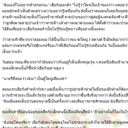
"ฉันเองก็ไม่อยากทำหรอกนะ" เฮียกังออกตัว "ไม่รู้ว่าใครเป็นเจ้าของว่าว แค่อยา
ผมพยักหน้าเห็นด้วยเพราะความอยากรู้เหมือนกัน ดังนั้นเราสองคนก็เลยเริ่มยุทธการ
สายฟ้า พออีกฝ่ายเห็นก็โฉบเข้าหาทันที สายป่านของว่าวคู่ต่อสู้จะตกคล้องช้าง ค
ว่าลูกดิ่งพาดสายป่านเจ้าว่าวสายฟ้า แล้วสาวลงมาตามแผน ได้ทั้งตัวว่าวและป่าน
ได้ยินเสียอย่าง เฮียกังเลยทำเป็นไม่รู้ร้อนรู้หนาวเสียอย่างนั้นแหละ
ว่าวสายฟ้าที่พวกเราสอยลงมาได้นั้นเป็นว่าวขนาดใหญ่ 3 สตางค์ จึงมีพลังมากกว่าว
ผสมกากเพชรหรือไข่ตุ๊กแกหรืออะไรที่เฮียกังเองก็ไม่รู้จักเหมือนกัน วันนั้นพอพ
เย็นมากแล้ว
วันต่อมาขณะที่พวกเรากำลังเล่นว่าวกันอยู่ก็เห็นเด็กหนุ่มรุ่น ๆ คนหนึ่งเดินเข้
เพลงเด็กคนนั้นก็ชี้หน้าเฮียกังอย่างฉุน ๆ
"นายรึที่สอยว่าวฉัน!? เป็นผู้ใหญ่เสียเปล่า"
ตอนแรกเฮียกังทำหน้ากังขา แต่เมื่อเห็นว่าวรูปสายฟ้าฟาดในมือของอีกฝ่ายก็ต้องทำห
มารเข้าช่วยจะเป็นเด็กวัยรุ่น แต่ด้วยที่อายุมากกว่าชั้นเชิงจึงมากกว่า ดังนั้นจึงเป
"ฉันเพิ่งเคยเห็นป่านคมขนาดนี้เป็นครั้งแรก เลยเสียมารยาทสักหน่อย ฉันชื่อกังวา
พอเห็นท่าทีอ่อนน้อมของเฮียกัง เด็กคนนั้นจึงเปลี่ยนสีหน้า "ถ้าอย่างนั้นก็ไม่เป็
"ฉันขอโทษจริง ๆ" เฮียกังยังขอโทษขอโพยไม่ขาดปาก แล้วก็ชวนให้อีกฝ่ายดู