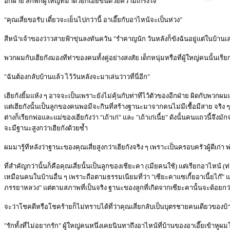
อีกฝ่าย สักพักผู้ใหญ่ที่มาด้วยก็เอ่ยขึ้นด้วยความเกรงใจ
"คุณเสี่ยขอรับ เดี๋ยวจะเย็นไปกว่านี้ อาเอี๊ยกับอาไหน้จะเป็นห่วง"
สีหน้าเจ้าของว่าวสายฟ้าขุ่นลงทันควัน "รำคาญนัก วันหลังก็ขังฉันอยู่แต่ในบ้านเ
พวกผมกับเฮียกังมองทีท่าของคนทั้งคู่อย่างสงสัย เด็กหนุ่มหรือที่ผู้ใหญ่คนนั้นเรีย
"ฉันต้องกลับบ้านแล้ว ไว้วันหลังจะมาเล่นว่าวที่นี่อีก"
เฮียกังยิ้มแห้ง ๆ อาจจะเป็นเพราะยังไม่คุ้นกับท่าทีไว้ตัวของอีกฝ่าย ผิดกับพวก
แต่เฮียกังนั้นเป็นลูกของคนพอมีจะกินที่สร้างฐานะมาจากคนไม่มีเชื้อมีสาย จริง 
ต่างก็เรียกพ่อและแม่ของเฮียกังว่า "เถ้าเก่" และ "เถ้าเก่เนี้ย" ดังนั้นคนแถวนี้จึง
จะมีฐานะสูงกว่าเฮียกังด้วยซ้ำ
ผมมารู้ทีหลังว่าฐานะของคุณเสี่ยสูงกว่าเฮียกังจริง ๆ เพราะเป็นครอบครัวผู้ดีเก่า พ่อ
ที่สำคัญกว่านั้นก็คือคุณเสี่ยนั้นเป็นลูกของเชียะคา (เมียคนใช้) แต่เรียกอาไหน้ (ท่
เหมือนคนในบ้านอื่น ๆ เพราะถือตามธรรมเนียมที่ว่า "เซียะคาแซเกี้ยอาเนี้ยไก๊" แ
ภรรยาหลวง" แต่ตามสภาพที่เป็นจริง ฐานะของลูกที่เกิดจากเซียะคานั้นจะด้อยกว
จะว่าโชคดีหรือโชคร้ายก็ไม่ทราบได้ที่ว่าคุณเสี่ยกลับเป็นบุตรชายคนเดียวของบ้าน
"รักทั้งที่ไม่อยากรัก" ผู้ใหญ่คนหนึ่งเคยนินทาถึงอาไหน้ที่บ้านของอาเอี๊ยเข้าหู