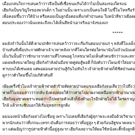
เมื่อแกสนใจการเล่นคว้าว่าวจึงเป็นที่เชื่อขนมกินได้ว่าไม่เป็นสองรองใครแน่
เฮียกังเป็นขวัญใจของพวกเด็ก ๆ ในย่านนั้น เพราะแกเป็นคนใจดี ไม่ขี้โมโหหรื
เพื่อคอยขึ้นว่าวให้บ้าง หรือคอยเป็นลูกมือตอนที่แกทำป่านคม ใบหน้าสีขาวเผือดต
ตอนประลองว่าวนั่นแหละถึงจะได้เห็นสีหน้าเอาจริงเอาจังของแก
*****
ผมยังจำวันนั้นได้ดี ตามปกติการเล่นคว้าว่าวจะเริ่มกันตอนบ่ายแก่ ๆ หลังสี่โมงเย
บ้านทันทีเพื่อประกาศศักดาเจ้าเวหาหลังจากที่โค่นใครต่อใครมานับไม่ถ้วนนับแต่เริ
เย็นวันนั้นมีว่าวชักมาจากสถานที่ไกลพอดู ไกลขนาดไม่เห็นตัวคนชักว่าวและสถานที่
แดงเพลิงขนาดใหญ่ เฮียกังกำลังมันมือขาดคู่ต่อสู้พอดี ก็บังคับว่าวโผนเข้าใส่อย่
ทาบบนได้เช่นเคย แต่พอผ่อนสายป่านสู้กันไม่ทันไร เจ้าสายฟ้าฟาดก็พิชิตป่านคมข
ผูกว่าวตัวใหม่ขึ้นไปแก้ตัวทันที
เพียงครึ่งชั่วโมงเจ้าสายฟ้าฟาดตัวร้ายตัดสายป่านคมของเฮียกังจนเสียว่าวไปถึ
ฟาดก็ไม่ยอมสาวว่าวกลับ ยังคงปล่อยให้ว่าวส่ายไปมาผงาดเหนือฟากฟ้าอาณาเขต
เฮียกังฉุนขาดเพราะหมดว่าวไปหลายตัวแล้วก็ยังทำอะไรอีกฝ่ายไม่ได้ ใคร่ครวญสักพ
ใกล้ แล้วกระซิบบอกให้เริ่มยุทธการลูกดิ่ง
ผมมองหน้าเฮียกังอย่างไม่เชื่อหู เพราะไม่เคยที่เฮียกังผู้สุภาพจะลงมือด้วยวิชามาร
พวกนักเล่นว่าวที่เกกมะเหรก มันคือการสอยว่าวที่อยู่สูง ๆ ด้วยก้อนอิฐขนาดเหม
มา แต่เผอิญว่าวรูปสายฟ้าตัวนี้อยู่สูงมาก เฮียกังเลยวานให้ผมใช้หนังสะติ๊กยิงลูกด