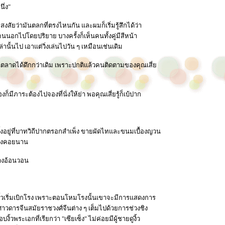
ึ่ง"
งสัยว่ามันตลกที่ตรงไหนกัน และผมก็เริ่มรู้สึกได้ว่า
คนนอกไปโดยปริยาย บางครั้งก็เห็นคนทั้งคู่มีสีหน้า
นั้นไป เอาแต่วิ่งเล่นไปวัน ๆ เหมือนเช่นเดิม
นตลาดได้ดึกกว่าเดิม เพราะปกติแล้วคนติดตามของคุณเสี่ย
มีภาระต้องไปจองที่นั่งให้ย่า พอคุณเสี่ยรู้ก็เบ้ปาก
งตั้งอยู่ที่บาทวิถีปากตรอกสำเพ็ง ขายผัดไทและขนมเบื้องญวน
ต้องคอยนาน
่างอ้อนวอน
ี่งิ้วเริ่มเบิกโรง เพราะตอนโหมโรงนั้นเขาจะมีการแสดงการ
ิงพงศาวดารจีนสมัยราชวงศ์จีนต่าง ๆ เต็มไปด้วยการช่วงชิง
วพระเอกที่เรียกว่า "เซียเซ็ง" ไม่ค่อยมีผู้ชายดูงิ้ว