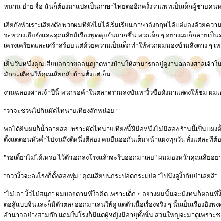
หนาน ฮ๋าย จื่อ ฉันก็ต้องมาแปลเป็นภาษาไทยต่ออีกครั้งว่าแพทเป็นเด็กผู้ชายคนหน
เฮียกังหัวเราะเสียงดัง พวกผมที่ยังไม่ได้เริ่มเรียนภาษาอังกฤษได้แต่มองด้วยความส
ระหว่างเฮียกังและคุณเสี่ยมีเรื่องพูดคุยกันมากขึ้น พวกเด็ก ๆ อย่างผมก็กลายเป็น
เคร่งเครียดและเศร้าสร้อย แต่ด้วยความเป็นเด็กทำให้พวกผมมองข้ามสิ่งต่าง ๆ เหล่า
เย็นวันหนึ่งคุณเสี่ยบอกว่าขออนุญาตทางบ้านให้สามารถอยู่ดูงานฉลองศาลเจ้าใ
มักจะเตือนให้คุณเสี่ยกลับบ้านตั้งแต่เย็น
งานฉลองศาลเจ้าปีนี้ พวกพ่อค้าในตลาดร่วมลงขันหางิ้วชื่อดังมาแสดงให้ชม ผมเองก็
"ว่าจะชวนไปกินผัดไทนายเที่ยงสักหน่อย"
พอได้ยินผมก็น้ำลายสอ เพราะผัดไทนายเที่ยงนี้ฝีมือหนึ่งไม่มีสอง ร้านนี้เป็นแผ
ตั้งแต่ตอนหัวค่ำไปจนถึงตีหนึ่งตีสอง คนยืนออกันเต็มหน้าแผงทุกวัน สั่งแต่ละที
"รอเดี๋ยวไม่ได้เหรอ ไว้ตัวเอกลงโรงแล้วจะรีบออกมาเลย" ผมมองหน้าคุณเสี่ยอย
"กว่างิ้วจะลงโรงก็ตั้งสองทุ่ม" คุณเสี่ยบ่นกระปอดกระแปด "ไปนั่งดูงิ้วกับย่าเลยสิ"
"ไม่เอา งิ้วไม่สนุก" ผมบอกตามที่ใจคิด เพราะเด็ก ๆ อย่างผมนั้นจะนั่งทนก็ตอนท
ต่อสู้แบบจีนและก็มีตัวตลกออกมาเล่นให้ดู แต่ตัวเนื้อเรื่องจริง ๆ นั้นเป็นเรื่องอ
อำนาจอย่างสามก๊ก แถมในโรงก็มีแต่ผู้หญิงมีอายุทั้งนั้น ส่วนใหญ่จะมาดูเพราะชอบงิ้