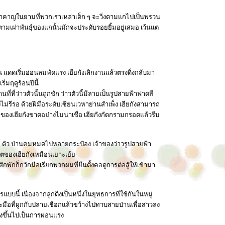
อรำคาญในยามที่พวกเราเหล่าเด็ก ๆ จะวิ่งตามแกไปเป็นพรวน
ามเผ่าพันธุ์ของแกนั้นมักจะประดับรอยยิ้มอยู่เสมอ เว้นแต่
็น แดดเริ่มอ่อนลมพัดแรง เฮียกังเลิกงานแล้วตรงดิ่งกลับมา
่มฤดูร้อนปีนี้
ที่ว่าวตัวนั้นถูกชัก ว่าวตัวนี้มีลายเป็นรูปสายฟ้าฟาดสี
างไม่รีรอ ด้วยฝีมือระดับเซียนเวหาย่านสำเพ็ง เฮียกังสามารถ
องเฮียกังขาดอย่างไม่น่าเชื่อ เฮียกังกัดกรามกรอดแล้วรีบ
ง 5 ตัว ป่านคมหมดไปหลายกระป๋อง เจ้าของว่าวรูปสายฟ้า
ของเฮียกังเหมือนเยาะเย้ย
ักก็กวักมือเรียกพวกผมที่ยืนตั้งคอดูการต่อสู้ให้เข้ามา
แบบนี้ เนื่องจากลูกดิ่งเป็นหนึ่งในยุทธการที่ใช้กันในหมู่
าะมือที่ผูกกับปลายเชือกแล้วขว้างไปทาบสายป่านเพื่อสาวลง
ิ่งขึ้นไปเป็นการผ่อนแรง