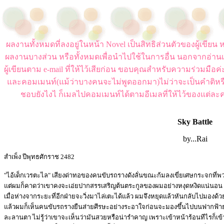
ผลงานทั้งหมดที่ลงอยู่ในหน้า Novel เป็นสิทธิส่วนตัวของผู้เขี
ผลงานบางส่วน หรือทั้งหมดเพื่อนำไปใช้ในการอื่น นอกจากอ่านเ
ผู้เขียนตาม e-mail ที่ให้ไว้เสียก่อน ขอบคุณสำหรับความร่วมมือ
และคอมเมนท์(แม้ว่าบางคนจะไม่พูดออกมา)ไม่ว่าจะเป็นคำติหร
ชอบยังไงไ ก็เมลไปคอมเมนท์ได้ตามอีเมลที่ให้ไว้ของแต่ละค
Sky Battle
by...Rai
สำเพ็ง ปีพุทธศักราช 2482
"ไอ้เด็กเวรตะไล" เสียงด่าทอของคนขับรถรางดังลั่นขณะก้มลงเขี่ยเศษกระจกที
แต่ผมก็คาดว่าเขาคงจะเอ่ยปากสรรเสริญต้นตระกูลของผมอย่างหงุดหงิดแน่นอน
เมื่อห่างจากระยะที่อีกฝ่ายจะวิ่งมาไล่เตะได้แล้ว ผมจึงหยุดแล้วหันกลับไปมองด้
แล้วผมก็เห็นคนขับรถรางยืนส่ายศีรษะอย่างระอาใจก่อนจะมองขึ้นไปบนฟากฟ้
ละลานตา ไม่รู้ว่าเขาจะเห็นว่ามันสวยหรือน่ารำคาญ เพราะเข้าหน้าร้อนทีไรก็เข