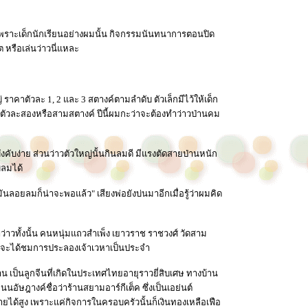
ง เพราะเด็กนักเรียนอย่างผมนั้น กิจกรรมนันทนาการตอนปิด
ต หรือเล่นว่าวนี่แหละ
ราคาตัวละ 1, 2 และ 3 สตางค์ตามลำดับ ตัวเล็กมีไว้ให้เด็ก
าดตัวละสองหรือสามสตางค์ ปีนี้ผมกะว่าจะต้องทำว่าวป่านคม
คับง่าย ส่วนว่าวตัวใหญ่นั้นกินลมดี มีแรงตัดสายป่านหนัก
บลมได้
มันลอยลมก็น่าจะพอแล้ว" เสียงพ่อยังบ่นมาอีกเมื่อรู้ว่าผมคิด
ว่าวทั้งนั้น คนหนุ่มแถวสำเพ็ง เยาวราช ราชวงศ์ วัดสาม
งมักจะได้ชมการประลองเจ้าเวหาเป็นประจำ
กังวาน เป็นลูกจีนที่เกิดในประเทศไทยอายุราวยี่สิบเศษ ทางบ้าน
ัษฎางค์ชื่อว่าร้านสยามอาร์กีเต็ค ซึ่งเป็นเอย่นต์
ยได้สูง เพราะแค่กิจการในครอบครัวนั้นก็เงินทองเหลือเฟือ