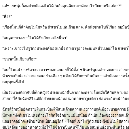
แต่ชายหนุ่มก็อดปากตัวเองไม่ได้ "แล้วคุณฉัตรเขาคิดอะไรกับแกหรือเปล่า?"
"หือ?"
"เรื่องนี้มันก็สำคัญไม่ใช่หรือ ถ้าเขาไม่เล่นด้วย แกจะคิดฟุ้งซ่านไปก็ไร้ผล ตบมือ
"แต่ดูท่าทางเขาก็ไม่ได้รังเกียจอะไรนี่นา"
"เพราะเขายังไม่รู้วัตถุประสงค์ของแกมั้ง ถ้าเขารู้อาจจะเผ่นหนีไปเลยก็ได้ ถ้าเขา
"ขนาดนั้นเชียวหรือ?"
"แต่ก็ไม่แน่ บางทีอาจจะผวาซบอกแกเลยก็ได้มั้ง" ชนินทร์พูดคล้ายจะเยาะ สายตา
หัวเราะกับน้องสาวของตนอย่างเคือง ๆ แม้จะได้รับการยืนยันจากเจ้าตัวหลายครั้งถึ
เหตุทุกครั้งไป
เป็นจังหวะเดียวกับที่เด็กหญิงจีน่าเงยหน้าขึ้นจากกองทรายโบกมือให้กับพี่ชา
สายตาให้กับฉัตรสิริ แต่อีกฝ่ายเงยหน้ามองมาทางเขาวูบเดียว ก่อนจะก้มหน้าก้
ฉัตรสิริกดมืออัดทรายในกระป๋องให้แน่นด้วยความแรงกว่าปกติเพื่อระบายความอัดอ
นักหนาทั้งที่เขาไม่เคยทำอะไรผิดใจอีกฝ่ายแม้แต่น้อย ถ้าเป็นเรื่องของธราดลแล้
แต่ธราดลมักจะเข้ามาป้วนเปี้ยนอยู่ใกล้ ๆ โดยที่เขาไม่รู้ตัวเสมอ ซึ่งมันไม่ใช่ค
ขับไล่อีกฝ่ายออกห่างตัวเพื่อให้ได้ชื่อว่าเป็นคนที่ไร้มนุษยสัมพันธ์อย่างนั้นหรื