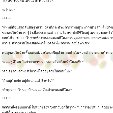
"แล้วเขาเป็นคนโทร.แจ้งตำรวจหรือ?"
"ครับผม"
*****
"แพทย์ที่ชันสูตรสันนิษฐานว่า เวลาที่กระทำฆาตกรรมอยู่ระหว่างบ่ายสามโมงถึง
ของคนในบ้าน เรารู้ว่าเมื่อประมาณบ่ายสามโมงเขายังมีชีวิตอยู่ เพราะว่าแม่ครัว
บอกได้ว่าเขาออกไปจากห้องของเธอตอนกี่โมง ส่วนคุณธราดลมาเจอศพหลังจากห้าโ
กว่า ระหว่างสามโมงเศษถึงห้าโมงครึ่ง ที่ฆาตกรจะลงมือฆ่าเขา"
คนทุกคนในบ้านทั้งสองหลังจะต้องเผชิญคำถามอย่างไม่หยุดปากจากนายตำรวจท
"คุณอยู่ที่ไหน ในช่วงเวลาระหว่างสามโมงถึงหน้าโมงครึ่ง?"
"คุณอยู่ตามลำพัง หรือว่ามีใครอยู่ด้วยในตอนนั้น?"
"ถ้าอยู่ด้วยกัน อยู่กันนานเท่าไรครับ?"
"ถ้าคุณออกไปนอกบ้าน คุณกลับเข้ามาตอนกี่โมง?"
*****
จิตติกานั่งอยู่บนเก้าอี้ ใบหน้าของหญิงสาวบอกให้รู้ว่าผ่านการร้องไห้มาแล้วอ
คงมีน้ำตาคลอคลองจักษุ