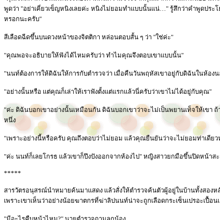
พูดว่า "อย่าเคี่ยวเข็ญหนิงเลยค่ะ หนิงไม่ยอมทำแบบนั้นแน่…" รู้สึกว่าคำพูดประโยค
หรอกนะครับ"
สีเลือดฉีดขึ้นบนดวงหน้าของจิตติกา หล่อนตอบสั้น ๆ ว่า "ใช่ค่ะ"
"คุณพอจะอธิบายให้ฟังได้ไหมครับว่า ทำไมคุณจึงตอบเขาแบบนั้น"
"นนท์ต้องการให้ดิฉันให้การกับตำรวจว่า เมื่อคืนวันพฤหัสเขาอยู่กับดิฉันในห้องน
"อย่างนั้นหรือ แต่คุณก็เล่าให้เราฟังตั้งแต่แรกแล้วนี่ครับว่าเขาไม่ได้อยู่กับคุณ"
"ค่ะ ดิฉันบอกเขาอย่างนั้นเหมือนกัน ดิฉันบอกเขาว่าจะไม่เป็นพยานเท็จให้เขา ถ
หนึ่ง
"เพราะอย่างนี้หรือครับ คุณถึงตอบว่าไม่ยอม แล้วคุณยืนยันว่าจะไม่ยอมท่าเดียวห
"ค่ะ นนท์ก็เลยโกรธ แล้วเขาก็ปึงปังออกจากห้องไป" หญิงสาวยกมือขึ้นปิดหน้าสะอ
*****
สารวัตรอนุสรณ์นำหมายค้นมาแสดง แล้วสั่งให้ตำรวจค้นตัวผู้อยู่ในบ้านทั้งสองห
เพราะเขาเห็นว่าอย่างน้อยฆาตกรที่ฆ่าลิปนนท์น่าจะถูกเลือดกระเซ็นเปรอะเปื้อนเสื
"มีอะไรคืบหน้าไหม?" นายตำรวจถามลูกน้อง