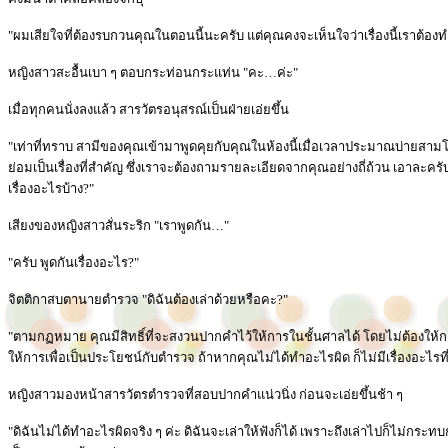
"ผมเสียใจที่ต้องรบกวนคุณในตอนนี้นะครับ แต่คุณคงจะเห็นใจว่าเรื่องนี้เราต้องท
หญิงสาวสะอื้นเบา ๆ ตอบกระท่อนกระแท่น "คะ…ค่ะ"
เมื่อทุกคนนั่งลงแล้ว สารวัตรอนุสรณ์เป็นฝ่ายเอ่ยขึ้น
"เท่าที่ทราบ สามีของคุณเข้ามาพูดคุยกับคุณในห้องนี้เมื่อเวลาประมาณบ่ายสามโ
ย่อมเป็นเรื่องที่สำคัญ ซึ่งเราจะต้องถามรายละเอียดจากคุณอย่างถี่ถ้วน เอาละค
เรื่องอะไรบ้าง?"
เสียงของหญิงสาวสั่นระริก "เราพูดกัน…"
"ครับ พูดกันเรื่องอะไร?"
จิตติกาสบตานายตำรวจ "ดิฉันต้องเล่าด้วยหรือคะ?"
"ตามกฏหมาย คุณมีสิทธิ์ที่จะสงวนปากคำไว้ให้การในชั้นศาลได้ โดยไม่ต้องให้ก
ให้การเพื่อเป็นประโยชน์กับตำรวจ ถ้าหากคุณไม่ได้ทำอะไรผิด ก็ไม่มีเรื่องอะไรที
หญิงสาวมองหน้าสารวัตรตำรวจที่สอบปากคำแน่วนิ่ง ก่อนจะเอ่ยขึ้นช้า ๆ
"ดิฉันไม่ได้ทำอะไรผิดจริง ๆ ค่ะ ดิฉันจะเล่าให้ฟังก็ได้ เพราะถึงเล่าไปก็ไม่กระ