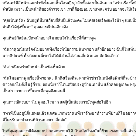
ชนินทร์มีสีหน้าและท่าทีเห็นอกเห็นใจหญิงสูงวัยทั้งสองเป็นอันมาก "ครับ เรื่องน
จำเป็น เพราะเป็นหน้าที่ของตำรวจเขา เราก็ต้องยอมเขาแหละครับ อยากจะให้เรื่อ
"คุณนินทร์คะ ฉันอยู่ที่นี่มาเกือบยี่สิบปีแล้วนะคะ ไม่เคยเจอเรื่องอะไรบ้า ๆ แบบนี
มันถึงได้ยุ่งขึ้นมา" คุณดารณีบ่นเสียงดัง
คุณทิพย์วัลย์สะบัดหน้าอย่างไม่ชอบใจในเรื่องที่พี่สาวพูด
"ฉันว่าคุณนินทร์คงไม่อยากฟังเรื่องพินัยกรรมนั่นหรอก แล้วอีกอย่าง ฉันก็ไม่เห
นายสิปนนท์ ทั้งสองคนนี่เขาไม่ได้มีส่วนได้ส่วนเสียด้วยเลยสักนิดเดียว"
"อ้อ" ชนินทร์พยักหน้าเป็นเชิงเห็นด้วย
"ฉันไม่อยากพูดเรื่องนี้หรอกค่ะ นึกถึงเรื่องที่จะพาดหัวข่าวในหนังสือพิมพ์ก็จะบ้าต
ข่าวออกไปตั้งไม่รู้กี่ราย ตอนนี้เราก็ได้แต่ปิดประตูบ้านเท่านั้น แล้วคอยดูเถอะ พรุ
เป็นประกายวาวขึ้นมาเมื่อพูดถึงตอนนี้
คุณดารณีสงบปากไม่พูดอะไรมาก แต่ผู้เป็นน้องสาวยังพูดต่อไปอีก
"เท่าที่เป็นอยู่นี่ก็แย่พอแล้ว แค่ศพแรกพวกคนที่เราจ้างมาทำงานที่บ้านก็ไม่อยาก
มีใครรับมาทำงานที่บ้านพวกเราอีกล่ะ"
ในที่สุดคุณดารณีต้องเอ่ยปากออกมาจนได้ "ในเมื่อเรื่องมันก็ร้ายแรงอย่างนี้แล้