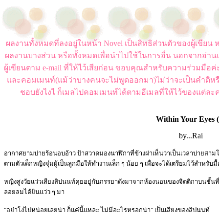
ผลงานทั้งหมดที่ลงอยู่ในหน้า Novel เป็นสิทธิส่วนตัวของผู้เขี
ผลงานบางส่วน หรือทั้งหมดเพื่อนำไปใช้ในการอื่น นอกจากอ่านเ
ผู้เขียนตาม e-mail ที่ให้ไว้เสียก่อน ขอบคุณสำหรับความร่วมมือ
และคอมเมนท์(แม้ว่าบางคนจะไม่พูดออกมา)ไม่ว่าจะเป็นคำติหร
ชอบยังไงไ ก็เมลไปคอมเมนท์ได้ตามอีเมลที่ให้ไว้ของแต่ละค
Within Your Eyes (
by...Rai
อากาศยามบ่ายร้อนอบอ้าว ป้าสวาดมองนาฬิกาที่ข้างฝาเห็นว่าเป็นเวลาบ่ายสามโม
ตามตัวเด็กหญิงจุ๋มผู้เป็นลูกมือให้ทำงานเล็ก ๆ น้อย ๆ เพื่อจะได้เตรียมไว้สำหรับมื้
หญิงสูงวัยแว่วเสียงสิปนนท์คุยอยู่กับภรรยาดังมาจากห้องนอนของจิตติกาบนชั้นที่ส
ลอยลมได้ยินแว่ว ๆ มา
"อย่าโง่ไปหน่อยเลยน่า ก็แค่นี้แหละ ไม่มีอะไรหรอกน่า" เป็นเสียงของสิปนนท์