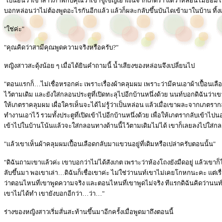
"เป็นอันว่าเขาสารภาพกับคุณว่าเขาขู่เข็ญเอาเงินจากเภตรา แต่ว่าหล่อนไม่ยอมให
บอกหล่อนว่าไม่ต้องพูดอะไรกันอีกแล้ว แล้วก็ผละกลับขึ้นบันไดเข้ามาในบ้าน ทิ้
"ใช่ค่ะ"
"คุณคิดว่าสามีคุณพูดความจริงหรือครับ?"
หญิงสาวสะดุ้งน้อย ๆ เมื่อได้ยินคำถามนี้ น้ำเสียงของหล่อนจึงเปลี่ยนไป
"ตอนแรกก็…ไม่เชื่อหรอกค่ะ เพราะเรื่องผ้าคลุมผม เพราะว่ามีคนเอาผ้าเปื้อนเ
ไว้ตามเดิม และยังใส่กลอนประตูที่เปิดทะลุไปอีกบ้านหนึ่งด้วย นนท์บอกดิฉันว่าเขาไม่
ให้เภตราคลุมผม เผื่อใครเห็นจะได้ไม่รู้ว่าเป็นหล่อน แล้วเมื่อเขาผละจากเภตรากลับ
ทำงานเอาไว้ รวมทั้งประตูที่เปิดเข้าไปอีกบ้านหนึ่งด้วย เพื่อให้เภตรากลับเข้าไป
เข้าไปในบ้านโน้นแล้วจะใส่กลอนทางด้านนี้ไว้ตามเดิมไม่ได้ เขาก็เลยลงไปใส่กล
"แล้วเขาเห็นผ้าคลุมผมเปื้อนเลือดกลับมาแขวนอยู่ที่เดิมหรือเปล่าครับตอนนั้น"
"ดิฉันถามเขาแล้วค่ะ เขาบอกว่าไม่ได้สังเกต เพราะว่าห้องโถงยังมืดอยู่ แล้วเขาก็ไ
ลับขึ้นมา พอเขาเล่า…ดิฉันก็เชื่อเขาค่ะ ไม่ใช่ว่านนท์เขาไม่เคยโกหกนะคะ แต่เรื่
ว่าตอนไหนที่เขาพูดความจริง และตอนไหนที่เขาพูดไม่จริง ทีแรกดิฉันคิดว่านนท์ม
เขาไม่ได้ทำ เขายังบอกอีกว่า…ว่า…"
ร่างของหญิงสาวเริ่มสั่นสะท้านขึ้นมาอีกครั้งเมื่อพูดมาถึงตอนนี้