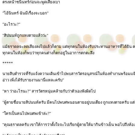
ตรงหน้าชนินทร์ก่อนจะพูดเสียงเบา
"ไอ้นินทร์ ฉันมีเรื่องจะบอก"
"อะไรวะ?"
"สิปนนท์ถูกแทงตายแล้วว่ะ"
แม้ธราดลจะลดเสียงลงไปแล้วก็ตาม แต่ทุกคนในห้องรับประทานอาหารที่ได้ยิน คล
ทุกคนในห้องก็พบว่าทุกคนต่างก็ตกอยู่ในอาการตกตะลึง
*****
นายสิบตำรวจที่รับแจ้งความเดินเข้าไปพบสารวัตรอนุสรณ์ในห้องทำงานพร้อมแจ้งข
อ่าว เพิ่งได้รับรายงานมานี่แหละครับ"
"หา ว่าอะไรนะ?" สารวัตรหนุ่มคล้ายกับว่าตัวเองฟังผิดไป
"ผู้ตายชื่อนายสิปนนท์ครับ มีคนไปพบศพนอนตายอยู่บนเตียง ถูกแทงตายครับ แต่ว่
"ใครเป็นคนไปพบศพเข้าล่ะ?"
"คุณธราดลครับ เขาให้การว่าตั้งใจจะไปเรียกผู้ตายให้มากินข้าวเย็น พอไปถึงห้