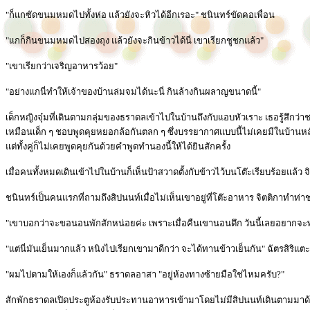
"ก็แกซัดขนมหมดไปทั้งห่อ แล้วยังจะหิวได้อีกเรอะ" ชนินทร์ขัดคอเพื่อน
"แกก็กินขนมหมดไปสองถุง แล้วยังจะกินข้าวได้นี่ เขาเรียกชูชกแล้ว"
"เขาเรียกว่าเจริญอาหารว้อย"
"อย่างแกนี่ทำให้เจ้าของบ้านล่มจมได้นะนี่ กินล้างกินผลาญขนาดนี้"
เด็กหญิงจุ๋มที่เดินตามกลุ่มของธราดลเข้าไปในบ้านถึงกับแอบหัวเราะ เธอรู้สึกว่าช
เหมือนเด็ก ๆ ชอบพูดคุยหยอกล้อกันตลก ๆ ซึ่งบรรยากาศแบบนี้ไม่เคยมีในบ้านหล
แต่ทั้งคู่ก็ไม่เคยพูดคุยกันด้วยคำพูดทำนองนี้ให้ได้ยินสักครั้ง
เมื่อคนทั้งหมดเดินเข้าไปในบ้านก็เห็นป้าสวาดตั้งกับข้าวไว้บนโต๊ะเรียบร้อยแล้ว จิตติก
ชนินทร์เป็นคนแรกที่ถามถึงสิปนนท์เมื่อไม่เห็นเขาอยู่ที่โต๊ะอาหาร จิตติกาทำท่า
"เขาบอกว่าจะขอนอนพักสักหน่อยค่ะ เพราะเมื่อคืนเขานอนดึก วันนี้เลยอยากจะ
"แต่นี่มันเย็นมากแล้ว หนิงไปเรียกเขามาดีกว่า จะได้ทานข้าวเย็นกัน" ฉัตรสิริ
"ผมไปตามให้เองก็แล้วกัน" ธราดลอาสา "อยู่ห้องทางซ้ายมือใช่ไหมครับ?"
สักพักธราดลเปิดประตูห้องรับประทานอาหารเข้ามาโดยไม่มีสิปนนท์เดินตามมาด้วย