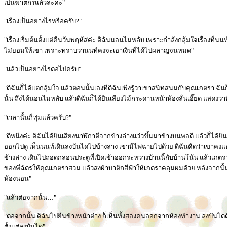
เป็นฆาตกรแล้วละค่ะ"
"เรื่องเป็นอย่างไรหรือครับ?"
"เรื่องเริ่มต้นตั้งแต่คืนวันพฤหัสค่ะ ดิฉันนอนไม่หลับ เพราะกำลังกลุ้มใจเรื่องที่นน
ไม่ยอมให้เขา เพราะทราบว่านนท์คงจะเอาเงินที่ได้ไปผลาญจนหมด"
"แล้วเป็นอย่างไรต่อไปครับ"
"ดิฉันก็ได้แต่กลุ้มใจ แล้วตอนนั้นเองที่ดิฉันเพิ่งรู้ว่าเขาสนิทสนมกับคุณเภตรา ฉั
นั้น ถึงได้นอนไม่หลับ แล้วดิฉันก็ได้ยินเสียงไม้กระดานหน้าห้องลั่นเอี๊ยด แสด
"เวลานั้นกี่ทุ่มแล้วครับ?"
"ตีหนึ่งค่ะ ดิฉันได้ยินเสียงนาฬิกาตีจากข้างล่างแว่วขึ้นมาข้างบนพอดี แล้วก็ได้ยินเ
ออกไปดู เห็นนนท์เดินลงบันไดไปข้างล่าง เขามีไฟฉายไปด้วย ดิฉันคิดว่าเขาคง
ข้างล่าง เดินไปถอดกลอนประตูที่เปิดเข้าออกระหว่างบ้านนี้กับบ้านโน้น แล้วเภตรา
ของพี่ฉัตรให้คุณเภตราสวม แล้วส่งผ้าบาติกสีฟ้าให้เภตราคลุมผมด้วย หลังจากนั้นท
ห้องนอน"
"แล้วต่อจากนั้น…"
"ต่อจากนั้น ดิฉันไปยืนข้างหน้าต่าง ก็เห็นทั้งสองคนออกจากห้องทำงาน ลงบัน
ตั้งแต่ลงบันได"