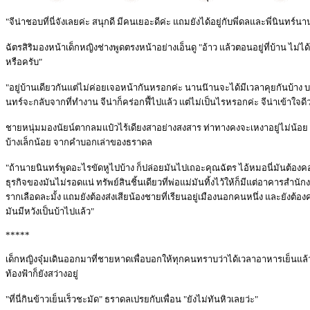
"จีน่าชอบที่นี่จังเลยค่ะ สนุกดี มีคนเยอะดีค่ะ แถมยังได้อยู่กับพี่ดลและพี่นินทร์นา
ฉัตรสิริมองหน้าเด็กหญิงช่างพูดตรงหน้าอย่างเอ็นดู "อ้าว แล้วตอนอยู่ที่บ้าน ไม่ได้
หรือครับ"
"อยู่บ้านเดียวกันแต่ไม่ค่อยเจอหน้ากันหรอกค่ะ นานน๊านจะได้มีเวลาคุยกันบ้าง บางทีต
นทร์จะกลับจากที่ทำงาน จีน่าก็คร่อกฟี้ไปแล้ว แต่ไม่เป็นไรหรอกค่ะ จีน่าเข้าใจดี
ชายหนุ่มมองนัยน์ตากลมแป๋วไร้เดียงสาอย่างสงสาร ท่าทางคงจะเหงาอยู่ไม่น้อย เ
บ้างเล็กน้อย จากคำบอกเล่าของธราดล
"ถ้านายนินทร์พูดอะไรขัดหูไปบ้าง ก็ปล่อยมันไปเถอะคุณฉัตร ไอ้หมอนี่มันต้องคอ
ธุรกิจของมันไม่รอดแน่ ทรัพย์สินชิ้นเดียวที่พ่อแม่มันทิ้งไว้ให้ก็มีแต่อาคารสำ
รากเลือดละมั้ง แถมยังต้องส่งเสียน้องชายที่เรียนอยู่เมืองนอกคนหนึ่ง และยังต้อ
มันมีหวังเป็นบ้าไปแล้ว"
*****
เด็กหญิงจุ๋มเดินออกมาที่ชายหาดเพื่อบอกให้ทุกคนทราบว่าได้เวลาอาหารเย็นแล้
ท้องฟ้าก็ยังสว่างอยู่
"ที่นี่กินข้าวเย็นเร็วชะมัด" ธราดลเปรยกับเพื่อน "ยังไม่ทันหิวเลยว่ะ"