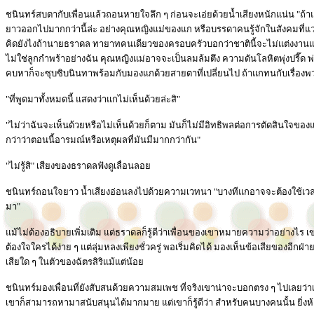
ชนินทร์สบตากับเพื่อนแล้วถอนหายใจลึก ๆ ก่อนจะเอ่ยด้วยน้ำเสียงหนักแน่น "ถ้าแกคิ
ยาวออกไปมากกว่านี้ล่ะ อย่างคุณหญิงแม่ของแก หรือบรรดาคนรู้จักในสังคมที่แว
คิดยังไงถ้านายธราดล ทายาทคนเดียวของครอบครัวบอกว่าชาตินี้จะไม่แต่งงานแล้ว
ไม่ใช่ลูกกำพร้าอย่างฉัน คุณหญิงแม่อาจจะเป็นลมล้มตึง ความดันโลหิตพุ่งปรี๊ด
คบหาก็จะซุบซิบนินทาพร้อมกับมองแกด้วยสายตาที่เปลี่ยนไป ถ้าแกทนกับเรื่องพวก
"ที่พูดมาทั้งหมดนี้ แสดงว่าแกไม่เห็นด้วยล่ะสิ"
"ไม่ว่าฉันจะเห็นด้วยหรือไม่เห็นด้วยก็ตาม มันก็ไม่มีอิทธิพลต่อการตัดสินใจของแ
กว่าว่าตอนนี้อารมณ์หรือเหตุผลที่มันมีมากกว่ากัน"
"ไม่รู้สิ" เสียงของธราดลฟังดูเลื่อนลอย
ชนินทร์ถอนใจยาว น้ำเสียงอ่อนลงไปด้วยความเวทนา "บางทีแกอาจจะต้องใช้เวลามาก
มา"
แม้ไม่ต้องอธิบายเพิ่มเติม แต่ธราดลก็รู้ดีว่าเพื่อนของเขาหมายความว่าอย่างไร เขา
ต้องใจใครได้ง่าย ๆ แต่ลุ่มหลงเพียงชั่วครู่ พอเริ่มคิดได้ มองเห็นข้อเสียของอีกฝ่า
เสียใด ๆ ในตัวของฉัตรสิริแม้แต่น้อย
ชนินทร์มองเพื่อนที่ยังสับสนด้วยความสมเพช ที่จริงเขาน่าจะบอกตรง ๆ ไปเลยว่าเขา
เขาก็สามารถหามาสนับสนุนได้มากมาย แต่เขาก็รู้ดีว่า สำหรับคนบางคนนั้น ยิ่งห้าม