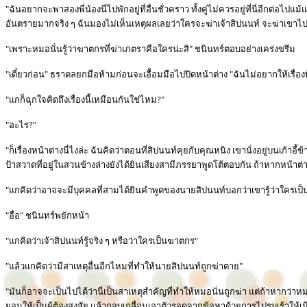
"ฉันอยากจะพาสองพี่น้องนี่ไปพักอยู่ที่อื่นชั่วคราว ทั้งคู่ไม่ควรอยู่ที่นี่อีกต่อไปแม
อันตรายมากจริง ๆ ฉันมองไม่เห็นเหตุผลเลยว่าใครจะฆ่าเจ้าสิปนนท์ จะฆ่าเขาไ
"เพราะหมอนั่นรู้ว่าฆาตกรที่ฆ่าเภตราคือใครน่ะสิ" ชนินทร์ตอบอย่างเคร่งขรึม
"เดี๋ยวก่อน" ธราดลยกมือห้ามก่อนจะเอื้อมมือไปปิดหน้าต่าง "ฉันไม่อยากให้เรื่อง
"แกก็ฉุกใจคิดถึงเรื่องนี้เหมือนกันใช่ไหม?"
"อะไร?"
"ก็เรื่องหน้าต่างนี่ไงล่ะ ฉันคิดว่าตอนที่สิปนนท์คุยกับคุณหนิง เขานั่งอยู่บนเก้าอ
ป้าสวาดที่อยู่ในสวนข้างล่างยังได้ยินเสียงสามีภรรยาพูดโต้ตอบกัน ถ้าหากหน้าต่า
"แกคิดว่าอาจจะมีบุคคลที่สามได้ยินคำพูดของนายสิปนนท์บอกว่าเขารู้ว่าใครเป็
"อื่อ" ชนินทร์พยักหน้า
"แกคิดว่าเจ้าสิปนนท์รู้จริง ๆ หรือว่าใครเป็นฆาตกร"
"แล้วแกคิดว่ามีสาเหตุอื่นอีกไหมที่ทำให้นายสิปนนท์ถูกฆ่าตาย"
"มันก็อาจจะเป็นไปได้ว่านี่เป็นสาเหตุสำคัญที่ทำให้หมอนั่นถูกฆ่า แต่ถ้าหากว่าหมอ
ยอมให้เป็นผู้ต้องสงสัย แล้วกลบเกลื่อนเอาตัวรอดจากข้อหาด้วยการไปรบเร้าให้เม