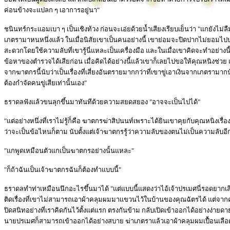
ค่อนข้างจะแปลก ๆ เอาการอยู่นา"
ชนินทร์กระแอมเบา ๆ เป็นเชิงท้วง ก่อนจะเอ่ยด้วยน้ำเสียงเรียบเย็นว่า "แกยังไม่ลื
เภตรามาหนหนึ่งแล้ว ในเมื่อนิสัยเขาเป็นคนอย่างนี้ เขาย่อมจะปิดปากไม่ยอมไปบ
สะดวกโดยใช้ความลับที่เขารู้นี่แหละเป็นเครื่องมือ และในเมื่อเขาคิดจะทำอย่างน
ข้อหาของตำรวจได้เสียก่อน เมื่อคิดได้อย่างนี้แล้วเขาก็เลยไปขอให้คุณหนิงช่วย แ
จากฆาตกรนี้นับว่าเป็นเรื่องที่เสี่ยงอันตรายมากกว่าที่เขาขู่เอาเงินจากเภตรา
ต้องกำจัดคนขู่เสียเท่านั้นเอง"
ธราดลฟังแล้วขนลุกขึ้นมาทันทีด้วยความสยดสยอง "อาจจะเป็นไปได้"
"แต่อย่างหนึ่งที่เราไม่รู้ก็คือ ฆาตกรฆ่าสิปนนท์เพราะได้ยินเขาคุยกับคุณหนิงเรื่อ
ว่าจะเป็นข้อไหนก็ตาม นับตั้งแต่เจ้าฆาตกรรู้ว่าความลับของตนไม่เป็นความลับอีกต
"แกพูดเหมือนตัวแกเป็นฆาตกรอย่างนั้นแหละ"
"ก็ถ้าฉันเป็นเจ้าฆาตกรฉันก็ต้องทำแบบนี้"
ธราดลทำท่าเหมือนนึกอะไรขึ้นมาได้ "แต่แบบนี้แสดงว่าไอ้เจ้าปรเมศนี่รอดยากเส
ติดเรื่องที่เขาไม่สามารถเอาผ้าคลุมผมมาแขวนไว้ในบ้านของคุณฉัตรได้ แต่จากค
ปิดสนิทอย่างที่เราคิดกันไว้ตั้งแต่แรก ตรงกันข้าม กลับเปิดเข้าออกได้อย่างง่ายดา
นายปรเมศก็สามารถเข้าออกได้อย่างสบาย ฆ่าเภตราแล้วเอาผ้าคลุมผมเปื้อนเลื