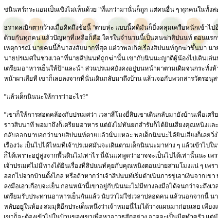
ชนินทร์กระแอมเป็นเชิงไม่เห็นด้วย "ที่แกว่ามานั่นก็ถูก แต่คนอื่น ๆ ทุกคนในทั้งส
ธราดลเบิกตากว้างเมื่อคิดถึงข้อนี้ "ตายห่ะ แบบนี้คดีมันก็ยิ่งคลุมเครือหนักเข้า
ด้วยกันทุกคน แล้วปัญหาที่เหลือก็คือ ใครในจำนวนนี้เป็นคนฆ่าสิปนนท์ ตอนแรก
เหตุการณ์ นายคนนี้ก็น่าสงสัยมากที่สุด แต่ว่าพอเกิดเรื่องสิปนนท์ถูกฆ่าขึ้นม
นายปรเมศในช่วงเวลาที่นายสิปนนท์ถูกฆ่านั้น เขากับนินนะญาติผู้น้องไปเดินเล่
เตรียมอาหารเย็นให้ป้าและน้า ส่วนปรเมศยังคงอยู่บนหน้าผาตามเดิมจนกระทั่งห้าโ
หน้าผาเสียที เขาก็เลยลงจากที่นั่นเดินกลับมาถึงบ้าน แล้วเจอกับพวกสารวัตรอนุสร
"แล้วเด็กนินนะให้การว่าอะไร?"
"เขาก็ให้การสอดคล้องกับปรเมศว่า เวลาสี่โมงยี่สิบเขาเดินกลับมายังบ้านเพื่อเตรี
ราวสิบนาที พอมาถึงก็เตรียมอาหาร แต่ยังไม่ทันยกสำรับก็ได้ยินเสียงคุณหนิงและ
กลับออกมาบอกว่านายสิปนนท์ตายแล้วนั่นแหละ พอเด็กนินนะได้ยินเสียงก็เลยวิ่งไปดู
เรื่องว่ะ เป็นไปได้ไหมที่เจ้าปรเมศมันจะเดินตามเด็กนินนะมาห่าง ๆ แล้วเข้าไปใน
ก็ได้เพราะอยู่สูงจากพื้นดินไม่เท่าไร นี่ฉันแค่พูดว่าอาจจะเป็นไปได้เท่านั้นนะ เ
เจ้าปรเมศไม่มีทางได้ยินเรื่องที่สิปนนท์คุยกับคุณหนิงตอนบ่ายสามโมงแน่ ๆ เพร
ออกไปจากบ้านตั้งไกล หรือถ้าหากว่าเจ้าสิปนนท์เริ่มดำเนินการขู่เอาเงินจากเข
ลงมือเอาเกือบจะเย็น ก่อนหน้านี้เขาอยู่กับนินนะไม่มีทางลงมือได้จนกว่าจะถึงเ
เตรียมรับประทานอาหารเย็นกันแล้ว นับว่าไม่ใช่เวลาปลอดคน แล้วนอกจากนี้ นายป
หลับอยู่ในห้อง สมมุติอีกประเด็นหนึ่งว่าเจ้าหมอนี่ไม่ได้วางแผนมาก่อนเลย เพีย
เขาก็จะต้องเข้าไปในบ้านของเขาเพื่อหาอาวุธสักอย่าง อาจจะเป็นมีดทำครัว แต่ม