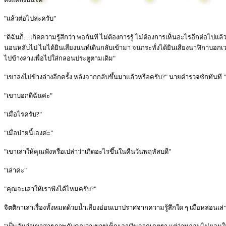
"แล้วต่อไปล่ะครับ"
"ดิฉันก็…เกิดความรู้สึกว่า พอกันที ไม่ต้องการรู้ ไม่ต้องการเห็นอะไรอีกต่อไปแล
นอนหลับไป ไม่ได้ยินเสียงนนท์เดินกลับเข้ามา จนกระทั่งได้ยินเสียงนาฬิกาบอกเ
ไปข้างล่างเพื่อไปใส่กลอนประตูตามเดิม"
"เขาลงไปข้างล่างอีกครั้ง หลังจากกลับขึ้นมาแล้วหรือครับ?" นายตำรวจซักทันที
"เขาบอกดิฉันค่ะ"
"เมื่อไรครับ?"
"เมื่อบ่ายนี้เองค่ะ"
"เขาเล่าให้คุณฟังหรือเปล่าว่าเกิดอะไรขึ้นในคืนวันพฤหัสบดี"
"เล่าค่ะ"
"คุณจะเล่าให้เราฟังได้ไหมครับ?"
จิตติกาเล่าเรื่องทั้งหมดด้วยน้ำเสียงอ่อนเบาปราศจากความรู้สึกใด ๆ เมื่อหล่อนเล่าเร