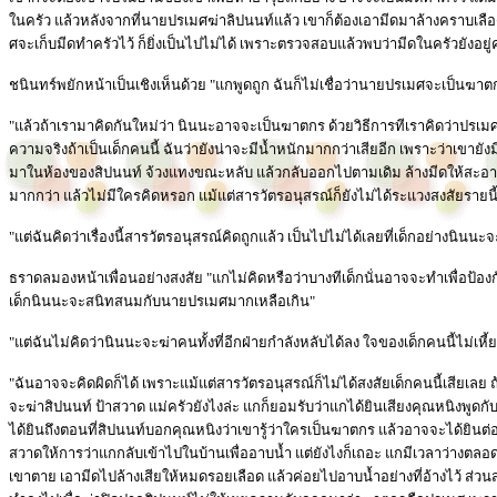
ในครัว แล้วหลังจากที่นายปรเมศฆ่าลิปนนท์แล้ว เขาก็ต้องเอามีดมาล้างคราบเลือ
ศจะเก็บมีดทำครัวไว้ ก็ยิ่งเป็นไปไม่ได้ เพราะตรวจสอบแล้วพบว่ามีดในครัวยังอยู่
ชนินทร์พยักหน้าเป็นเชิงเห็นด้วย "แกพูดถูก ฉันก็ไม่เชื่อว่านายปรเมศจะเป็นฆาต
"แล้วถ้าเรามาคิดกันใหม่ว่า นินนะอาจจะเป็นฆาตกร ด้วยวิธีการทีเราคิดว่าปรเมศท
ความจริงถ้าเป็นเด็กคนนี้ ฉันว่ายังน่าจะมีน้ำหนักมากกว่าเสียอีก เพราะว่าเขายั
มาในห้องของสิปนนท์ จ้วงแทงขณะหลับ แล้วกลับออกไปตามเดิม ล้างมีดให้สะอาด เก็บ
มากกว่า แล้วไม่มีใครคิดหรอก แม้แต่สารวัตรอนุสรณ์ก็ยังไม่ได้ระแวงสงสัยรายนี
"แต่ฉันคิดว่าเรื่องนี้สารวัตรอนุสรณ์คิดถูกแล้ว เป็นไปไม่ได้เลยที่เด็กอย่างนินน
ธราดลมองหน้าเพื่อนอย่างสงสัย "แกไม่คิดหรือว่าบางทีเด็กนั่นอาจจะทำเพื่อป้
เด็กนินนะจะสนิทสนมกับนายปรเมศมากเหลือเกิน"
"แต่ฉันไม่คิดว่านินนะจะฆ่าคนทั้งที่อีกฝ่ายกำลังหลับได้ลง ใจของเด็กคนนี้ไม่เ
"ฉันอาจจะคิดผิดก็ได้ เพราะแม้แต่สารวัตรอนุสรณ์ก็ไม่ได้สงสัยเด็กคนนี้เสียเลย ถ
จะฆ่าสิปนนท์ ป้าสวาด แม่ครัวยังไงล่ะ แกก็ยอมรับว่าแกได้ยินเสียงคุณหนิงพูดก
ได้ยินถึงตอนที่สิปนนท์บอกคุณหนิงว่าเขารู้ว่าใครเป็นฆาตกร แล้วอาจจะได้ยินต
สวาดให้การว่าแกกลับเข้าไปในบ้านเพื่ออาบน้ำ แต่ยังไงก็เถอะ แกมีเวลาว่างตลอ
เขาตาย เอามีดไปล้างเสียให้หมดรอยเลือด แล้วค่อยไปอาบน้ำอย่างที่อ้างไว้ ส่วนสา