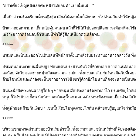
"อย่าเคี่ยวเข็ญหนิงเลยค่ะ หนิงไม่ยอมทำแบบนั้นแน่…"
เมื่อป้าสวาดร้องเรียกเด็กหญิงจุ๋ม เสียงโต้ตอบนั้นก็เงียบหายไปทันควัน ทำให้หญิงแ
ป้าสวาดออกตามหาเด็กหญิงจุ๋มจนพบ แล้วก็ใช้ให้ไปปอกเปลือกกระเทียมที่จะใช
เพราะอากาศร้อนอบอ้าวแบบนี้ทำให้รู้สึกเหนียวตัวเหลือทน
*****
ปรเมศและนินนะออกไปเดินเล่นที่หน้าผาตั้งแต่หลังรับประทานอาหารกลางวัน ทั้งคู
ปรเมศนอนหงายบนพื้นหญ้า ท่อนแขนประสานกันไว้ที่ท้ายทอย สายตาเหม่อมองท้อง
ละน้อย จิตใจของชายหนุ่มมีแต่ความว่างเปล่า ทั้งสงบและไม่รุ่มร้อน ผิดกับที่เค
ด้วยไข้หนัก และกำลังจะฟื้นจากอาการไข้ เขารู้ดีว่าอีกไม่นานก็คงจะหายเป็นปกต
นินนะนั่งพิงชะง่อนผาอยู่ใกล้ ๆ ชายหนุ่ม มือประสานรัดเข่าเอาไว้ ปรเมศอยู่ใกล
หนุ่มก็ไม่ขยับเขยื้อน นัยน์ตากลมโตคู่นั้นเหม่อมองไปทางท้องทะเลเบื้องล่าง ใน
ทั้งคู่พักผ่อนด้วยกันเงียบ ๆ เช่นนั้นโดยไม่พูดจาอะไรกัน คล้ายกับรู้อยู่แก่ใจว่าเ
*****
บริเวณชายหาดส่วนตัวของบ้านริมอ่าวนั้น ทั้งธราดลและชนินทร์ต่างก็จับจองเต
ลมทะเล ในมือของชนินทร์มีนิตยสารทางธุรกิจเปิดอยู่ แต่สายตาของชายหนุ่มกลับไพ