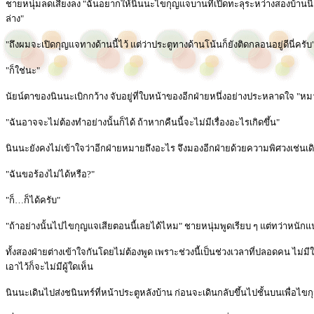
ชายหนุ่มลดเสียงลง "ฉันอยากให้นินนะไขกุญแจบานที่เปิดทะลุระหว่างสองบ้านนี้เอ
ล่าง"
"ถึงผมจะเปิดกุญแจทางด้านนี้ไว้ แต่ว่าประตูทางด้านโน้นก็ยังติดกลอนอยู่ดีนี่ครับ
"ก็ใช่นะ"
นัยน์ตาของนินนะเบิกกว้าง จับอยู่ที่ใบหน้าของอีกฝ่ายหนึ่งอย่างประหลาดใจ "ห
"ฉันอาจจะไม่ต้องทำอย่างนั้นก็ได้ ถ้าหากคืนนี้จะไม่มีเรื่องอะไรเกิดขึ้น"
นินนะยังคงไม่เข้าใจว่าอีกฝ่ายหมายถึงอะไร จึงมองอีกฝ่ายด้วยความพิศวงเช่นเด
"ฉันขอร้องไม่ได้หรือ?"
"ก็…ก็ได้ครับ"
"ถ้าอย่างนั้นไปไขกุญแจเสียตอนนี้เลยได้ไหม" ชายหนุ่มพูดเรียบ ๆ แต่ทว่าหนักแ
ทั้งสองฝ่ายต่างเข้าใจกันโดยไม่ต้องพูด เพราะช่วงนี้เป็นช่วงเวลาที่ปลอดคน ไม่ม
เอาไว้ก็จะไม่มีผู้ใดเห็น
นินนะเดินไปส่งชนินทร์ที่หน้าประตูหลังบ้าน ก่อนจะเดินกลับขึ้นไปชั้นบนเพื่อไข