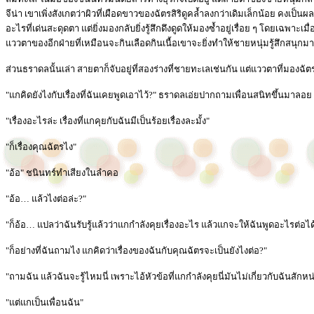
จีน่า เขาเพิ่งสังเกตว่าผิวที่เผือดขาวของฉัตรสิริดูคล้ำลงกว่าเดิมเล็กน้อย คงเป็นผ
อะไรที่เด่นสะดุดตา แต่ยิ่งมองกลับยิ่งรู้สึกดึงดูดให้มองซ้ำอยู่เรื่อย ๆ โดยเฉพา
แววตาของอีกฝ่ายที่เหมือนจะกินเลือดกินเนื้อเขาจะยิ่งทำให้ชายหนุ่มรู้สึกสนุกมา
ส่วนธราดลนั้นเล่า สายตาก็จับอยู่ที่สองร่างที่ชายทะเลเช่นกัน แต่แววตาที่มอง
"แกคิดยังไงกับเรื่องที่ฉันเคยพูดเอาไว้?" ธราดลเอ่ยปากถามเพื่อนสนิทขึ้นมาลอย
"เรื่องอะไรล่ะ เรื่องที่แกคุยกับฉันมีเป็นร้อยเรื่องละมั้ง"
"ก็เรื่องคุณฉัตรไง"
"อ้อ" ชนินทร์ทำเสียงในลำคอ
"อ้อ… แล้วไงต่อล่ะ?"
"ก็อ้อ… แปลว่าฉันรับรู้แล้วว่าแกกำลังคุยเรื่องอะไร แล้วแกจะให้ฉันพูดอะไรต่อได้
"ก็อย่างที่ฉันถามไง แกคิดว่าเรื่องของฉันกับคุณฉัตรจะเป็นยังไงต่อ?"
"ถามฉัน แล้วฉันจะรู้ไหมนี่ เพราะไอ้หัวข้อที่แกกำลังคุยนี่มันไม่เกี่ยวกับฉันสักหน
"แต่แกเป็นเพื่อนฉัน"