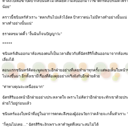
ทำลงไปเพื่อฆ่าปิดปากสิปนนท์ไม่ให้เผยความลับออกมาว่าฆาตกรคือปรเมศ เพราะว่าแกร
น้อย"
คราวนี้ชนินทร์หัวเราะ "ตลกเกินไปแล้วไอ้ดล ป้าสวาดน่ะไม่มีทางทำอย่างนั้นแน่
ทางทำอย่างนั้นแน่"
ธราดลขมวดคิ้ว "งั้นฉันก็จนปัญญาว่ะ"
*****
ชนินทร์เดินออกมาห้องของตนก็เป็นเวลาเดียวกับที่ฉัตรสิริก็เดินออกมาจากห้องข
เลี่ยงได้
ตอนแรกชนินทร์คิดจะพูดแขวะอีกฝ่ายอย่างที่เคยทำมาทุกครั้ง แต่พอเห็นใบหน้า
ไม่ลงขึ้นมา อีกทั้งเขามีเรื่องที่ต้องคุยอย่างจริงจังกับอีกฝ่ายด้วย
"ท่าทางคุณจะเหนื่อยมาก"
ฉัตรสิริมองหน้าอีกฝ่ายอย่างประหลาดใจ เพราะไม่คิดว่าอีกฝ่ายจะทักเขาด้วยประโ
ฝ่ายไว้อยู่ก่อนแล้ว
ชนินทร์มองใบหน้าที่อยู่ในอาการตกตะลึงของผู้อ่อนวัยกว่าคล้ายจะกลั้นหัวเราะ "
"ก็คุณไม่เคย…" ฉัตรสิริชะงักเพราะหาคำพูดที่เหมาะสมไม่ได้