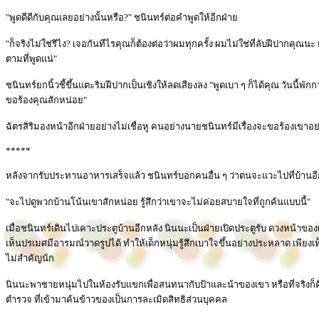
"พูดดีดีกับคุณเลยอย่างนั้นหรือ?" ชนินทร์ต่อคำพูดให้อีกฝ่าย
"ก็จริงไม่ใช่รึไง? เจอกันทีไรคุณก็ต้องต่อว่าผมทุกครั้ง ผมไม่ใช่ที่ลับฝีปากคุณน
ตามที่พูดแน่"
ชนินทร์ยกนิ้วชี้ขึ้นแตะริมฝีปากเป็นเชิงให้ลดเสียงลง "พูดเบา ๆ ก็ได้คุณ วันนี้พั
ขอร้องคุณสักหน่อย"
ฉัตรสิริมองหน้าอีกฝ่ายอย่างไม่เชื่อหู คนอย่างนายชนินทร์มีเรื่องจะขอร้องเขาอย่
*****
หลังจากรับประทานอาหารเสร็จแล้ว ชนินทร์บอกคนอื่น ๆ ว่าตนจะแวะไปที่บ้านอี
"จะไปดูพวกบ้านโน้นเขาสักหน่อย รู้สึกว่าเขาจะไม่ค่อยสบายใจที่ถูกค้นแบบนี้"
เมื่อชนินทร์เดินไปเคาะประตูบ้านอีกหลัง นินนะเป็นฝ่ายเปิดประตูรับ ดวงหน้าของเด
เห็นปรเมศมีอารมณ์วาดรูปได้ ทำให้เด็กหนุ่มรู้สึกเบาใจขึ้นอย่างประหลาด เพียงเห็น
ไม่สำคัญนัก
นินนะพาชายหนุ่มไปในห้องรับแขกเพื่อสนทนากับป้าและน้าของเขา หรือที่จริงก็
ตำรวจ ที่เข้ามาค้นข้าวของเป็นการละเมิดสิทธิส่วนบุคคล