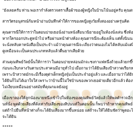
"ยังเลยครับ ท่าน พอเรากำลังตรวจตราเสื้อผ้าของผู้หญิงในบ้านโน้นอยู่ครับ คุณ
สารวัตรอนุสรณ์ก้มหน้าอ่านบันทึกคำให้การของหญิงสูงวัยทั้งสองอย่างครุ่นคิด
คุณดารณีให้การว่าในตอนบ่ายเธอนั่งอ่านหนังสือนวนิยายอยู่ในห้องนั่งเล่น ซึ่งห้องน
หากใครออกประตูหน้าไป หรือผ่านหน้าต่างห้อง คุณดารณีจะต้องเห็น แต่ทั้งนินน
จะนั่งหลับคาหนังสือเป็นประจำ แม้ว่าคุณดารณีจะเถียงว่าตนเองไม่ได้หลับแม้แต่ง
ดูเหมือนจะเป็นคนประเภทหลับแล้วตื่นยากเสียด้วย
ส่วนคุณทิพย์วัลย์นั้นให้การว่า ในตอนบ่ายหล่อนมักจะชงกาแฟหนึ่งถ้วยแล้วย
ก่อนจะงีบกลางวันตามประสาคนมีอายุทั่วไป เมื่อถามว่าได้ยินเสียงป้าสวาดเรียกห
เพราะป้าสวาดมักจะมีเรื่องดุด่าเด็กหญิงจุ๋มเป็นประจำอยู่แล้ว และเมื่อถามว่าได้ยิ
ได้ยินก็ไม่ได้เอาใจใส่ เพราะว่าบ้านนี้ไม่ใช่บ้านของพวกเธอฝ่ายเดียวอีกแล้ว ต้
ไม่เงียบเหมือนอย่างสมัยที่คุณกมลยังอยู่
เมื่อเขาลองให้ลูกน้องนายหนึ่งเข้าไปในห้องของคุณทิพย์วัลย์แล้วให้พลตำรวจอีก
นท์นั่ง พูดด้วยเสียงที่ดังเท่ากับเสียงของสิปนนท์ในตอนนั้น ก็พบว่าถ้าหากคุณทิพย์
แต่ถ้าไปยืนที่หน้าต่างก็จะได้ยินเสียงมากขึ้นหน่อย แต่ถ้าจะให้ได้ยินชัดว่าพูดอะ
จะได้ยิน
*****