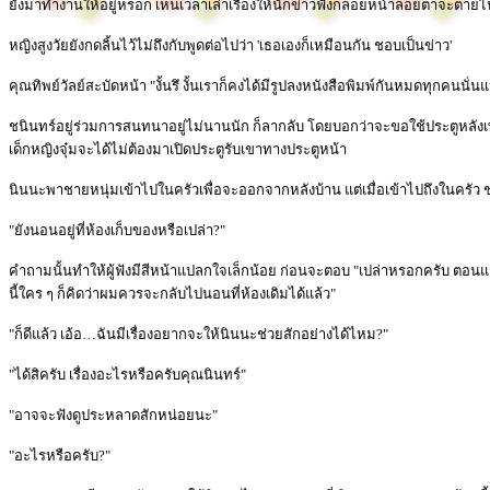
ยังมาทำงานให้อยู่หรอก เห็นเวลาเล่าเรื่องให้นักข่าวฟังก็ลอยหน้าลอยตาจะตายไ
หญิงสูงวัยยังกดลิ้นไว้ไม่ถึงกับพูดต่อไปว่า 'เธอเองก็เหมือนกัน ชอบเป็นข่าว'
คุณทิพย์วัลย์สะบัดหน้า "งั้นรึ งั้นเราก็คงได้มีรูปลงหนังสือพิมพ์กันหมดทุกคนนั่
ชนินทร์อยู่ร่วมการสนทนาอยู่ไม่นานนัก ก็ลากลับ โดยบอกว่าจะขอใช้ประตูหลังเ
เด็กหญิงจุ๋มจะได้ไม่ต้องมาเปิดประตูรับเขาทางประตูหน้า
นินนะพาชายหนุ่มเข้าไปในครัวเพื่อจะออกจากหลังบ้าน แต่เมื่อเข้าไปถึงในครัว ชนิน
"ยังนอนอยู่ที่ห้องเก็บของหรือเปล่า?"
คำถามนั้นทำให้ผู้ฟังมีสีหน้าแปลกใจเล็กน้อย ก่อนจะตอบ "เปล่าหรอกครับ ตอ
นี้ใคร ๆ ก็คิดว่าผมควรจะกลับไปนอนที่ห้องเดิมได้แล้ว"
"ก็ดีแล้ว เอ้อ…ฉันมีเรื่องอยากจะให้นินนะช่วยสักอย่างได้ไหม?"
"ได้สิครับ เรื่องอะไรหรือครับคุณนินทร์"
"อาจจะฟังดูประหลาดสักหน่อยนะ"
"อะไรหรือครับ?"