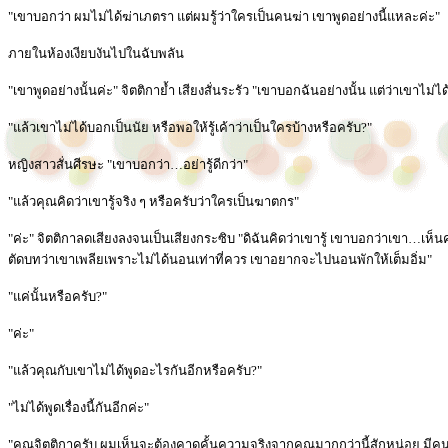
"เขาบอกว่า ผมไม่ได้ฆ่าเภตรา แต่ผมรู้ว่าใครเป็นคนฆ่า เขาพูดอย่างนี้แหละค่ะ"
ภายในห้องเงียบงันไปในฉับพลัน
"เขาพูดอย่างนั้นค่ะ" จิตติกาย้ำ เสียงสั่นระรัว "เขาบอกฉันอย่างนั้น แต่ว่าเขาไม่ไ
"แล้วเขาไม่ได้บอกเป็นนัย หรือพอให้รู้เค้าว่าเป็นใครบ้างหรือครับ?"
หญิงสาวสั่นศีรษะ "เขาบอกว่า…อย่ารู้ดีกว่า"
"แล้วคุณคิดว่าเขารู้จริง ๆ หรือครับว่าใครเป็นฆาตกร"
"ค่ะ" จิตติกาลดเสียงลงจนเป็นเสียงกระซิบ "ดิฉันคิดว่าเขารู้ เขาบอกว่าเขา…เห
ตัดบทว่าเขาเพลียเพราะไม่ได้นอนเท่าที่ควร เขาอยากจะไปนอนพักให้เต็มอิ่ม"
"แค่นั้นหรือครับ?"
"ค่ะ"
"แล้วคุณกับเขาไม่ได้พูดอะไรกันอีกหรือครับ?"
"ไม่ได้พูดเรื่องนี้กันอีกค่ะ"
"คุณจิตติกาครับ ผมเห็นจะต้องคาดคั้นความจริงจากคุณมากกว่านี้สักหน่อย มีคนท