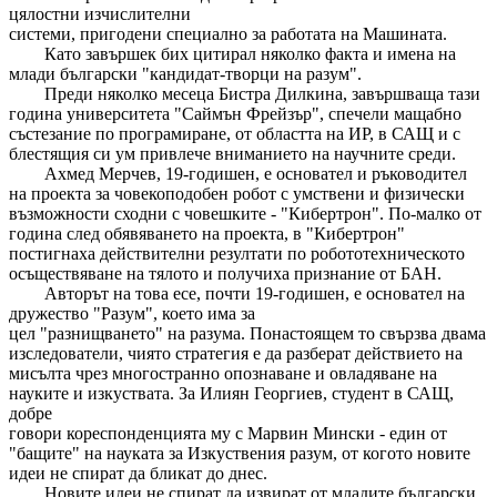
цялостни изчислителни
системи, пригодени специално за работата на Машината.
Като завършек бих цитирал няколко факта и имена на
млади български "кандидат-творци на разум".
Преди няколко месеца Бистра Дилкина, завършваща тази
година университета "Саймън Фрейзър", спечели мащабно
състезание по програмиране, от областта на ИР, в САЩ и с
блестящия си ум привлече вниманието на научните среди.
Ахмед Мерчев, 19-годишен, е основател и ръководител
на проекта за човекоподобен робот с умствени и физически
възможности сходни с човешките - "Кибертрон". По-малко от
година след обявяването на проекта, в "Кибертрон"
постигнаха действителни резултати по робототехническото
осъществяване на тялото и получиха признание от БАН.
Авторът на това есе, почти 19-годишен, е основател на
дружество "Разум", което има за
цел "разнищването" на разума. Понастоящем то свързва двама
изследователи, чиято стратегия е да разберат действието на
мисълта чрез многостранно опознаване и овладяване на
науките и изкуствата. За Илиян Георгиев, студент в САЩ,
добре
говори кореспонденцията му с Марвин Мински - един от
"бащите" на науката за Изкуствения разум, от когото новите
идеи не спират да бликат до днес.
Новите идеи не спират да извират от младите български