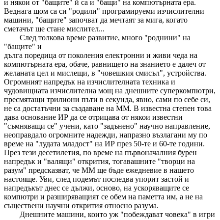
и някои от "бащите" й са и "бащи" на компютърната ера.
Веднага щом са си "родили" програмируеми изчислителни
машини, "бащите" започват да мечтаят за мига, когато
сметачът ще стане мислител...
След толкова време развитие, много "роднини" на
"бащите" и
дълга поредица от поколения електронни и живи чеда на
компютърната ера, обаче, равнището на знанието е далеч от
желаната цел и мислещи, в "човешкия смисъл", устройства.
Огромният напредък на изчислителната техника и
чудовищната изчислителна мощ на днешните суперкомпютри,
пресмятащи трилиони пъти в секунда, явно, сами по себе си,
не са достатъчни за създаване на ММ. В известна степен това
дава основание ИР да се отрицава от някои известни
"съмняващи се" учени, като "задънено" научно направление,
неоправдало огромните надежди, напразно възлагани му по
време на "лудата младост" на ИР през 50-те и 60-те години.
През тези десетилетия, по време на първоначалния бурен
напредък и "валящи" открития, тогавашните "творци на
разум" предсказват, че ММ ще бъде ежедневие в нашето
настояще. Уви, след подемът последва упорит застой и
напредъкът днес се дължи, осново, на ускоряващите се
компютри и разширяващият се обем на паметта им, а не на
съществени научни открития относно разума.
Днешните машини, които уж "побеждават човека" в игри