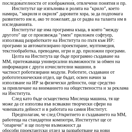
последователности от изображения, отвлечени понятия и пр.
Институтът ще изпълнява и ролята на "крило", което
намира, "закриля и окриля" даровити хора, за да подпомага
развитието им и, ако те пожелаят, да се радва на таланта им в
изследванията.
Институтът ще има програмна къща, в която "между
другото" ще се произвежда "умен" приложен софтуер,
използващ разработките на Института по пътя към ИР:
програми за автоматизирано проектиране, мултимедия,
текстообработка, преводачи, игри и др. приложни програми.
Целта на Института ще бъде програмно създаване на
ММ, притежаваща универсални възможности за обмен на
информация с други изчислителни машини, в
частност роботизирани модули. Роботите, създавани от
робототехническия отдел, ще бъдат, освен начин за
използване на ИР за физически дейности, още средство
за привличане на вниманието на обществеността и за реклама
на Института.
След като бъде осъществена Мислеща машина, тя ще
може да се използва във всякакви творчески сфери на
човешката дейност и в работата на самия Институт.
Предполагам, че след Откритието и създаването на ММ,
работеща на стандартни компютри, Институтът ще се
"опаричи" и ще получи възможност да
обособи проектантски отдел за разработване на нови