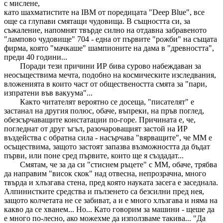
с мислене,
като шахматистите на IBM от поредицата "Deep Blue", все
още са глупави смятащи чудовища. В същността си, за
съжаление, напомнят твърде силно на отдавна забравеното
"лампово чудовище" 704 - една от първите "рожби" на същата
фирма, която "мачкаше" шампионите на дама в "древността",
преди 40 години...
Поради тези причини ИР бива сурово набеждаван за
неосъществима мечта, подобно на космическите изследвания,
вложенията в които част от обществеността смята за "пари,
изпратени във вакуума"...
Както читателят вероятно се досеща, "писателят" е
застанал на другия полюс, обаче, въпреки, на пръв поглед,
обезсърчаващите констатации по-горе. Причината е, че,
погледнат от друг ъгъл, разочароващият застой на ИР
въздейства с обратна сила - насърчава "вярващите", че ММ е
осъществима, защото застоят запазва възможността да бъдат
първи, или поне сред първите, които ще я създадат...
Смятам, че за да си "стиснем ръцете" с ММ, обаче, трябва
да направим "висок скок" над отвесна, непрозрачна, много
твърда и хлъзгава стена, пред която науката засега е заседнала.
Алпинистките средства и пълзенето са безсилни пред нея,
защото колчетата не се забиват, а и е много хлъзгава и няма на
какво да се хванем... Но... Като говорим за машини - щеше да
е много по-лесно, ако можехме да използваме такива... "Да