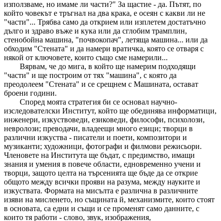
използваме, но имаме ли части?" За щастие - да. Пътят, по
който човекът е тръгнал на два крака, е осеян с какви ли не
"части"... Трябва само да открием или изплетем достатъчно
дълго и здраво въже и кука или да сглобим трамплин,
стенобойна машина, "почвокопач", летяща машина... или да
обходим "Стената" и да намери вратичка, която се отваря с
някой от ключовете, които също сме намерили...
Вярвам, че до мига, в който ще намерим подходящи
"части" и ще построим от тях "машина", с която да
преодолеем "Стената" и се срещнем с Машината, остават
броени години.
Според моята стратегия би се основал научно-
изследователски Институт, който ще обединява информатици,
инженери, изкуствоведи, езиковеди, философи, психолози,
невролози; преводачи, владеещи много езици; творци в
различни изкуства - писатели и поети, композитори и
музиканти; художници, фотографи и филмови режисьори.
Членовете на Института ще бъдат, с предимство, имащи
знания и умения в повече области, едновременно учени и
творци, защото целта на търсенията ще бъде да се открие
общото между всички прояви на разума, между науките и
изкуствата. Формата на мисълта е различна в различните
изяви на мисленето, но същината й, механизмите, които стоят
в основата, са едни и същи и се променят само данните, с
които тя работи - слово, звук, изображения,