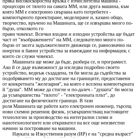
пряка високоскоростна връзка с изчислителна машина -
процесори от тялото на самата ММ, или друга машина, към
която ММ е електронно свързана като потребител -
компютърното проектиране, моделиране и, казано общо,
творчество, връчено на Машината, ще се извършва много по-
бързо, отколкото го
прави човекът. Всички входни и изходни устройства ще бъдат
част от "въображението" на ММ, следователно много по-
бързи от засега задължителните движещи се, равнозначно на
инертни и бавни устройства за въвеждане на информация, с
които си служи човекът.
Машината ще може да бъде, разбира се, и програмист.
Ако й се даде възможност да изследва подробно своето
устройство, веднъж създадена, тя би могла да съдейства за
подобряването му до достигане на границите, предоставени
от конкретната "железария", на която е вселена компютърната
й "душа". ММ може да стигне и по-далеч - "душата" би могла
да усъвършенства "тялото" - "електронната плът", до
достигане на физическите граници. В тази
роля Машината ще работи като електронен инженер, търсещ
нови схемни решения; физик, усъвършенстващ настоящите
технологии за производство на интегрални схеми и
нанотехнологиите или откривател на все още неизвестни
начини за построяване на машини.
Науката за Изкуствения разум (ИР) е на "средна възраст"