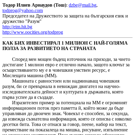
Тодор Илиев Арнаудов (Тош)
:
dzbe@mail.bg
,
todprog@yahoo.com
Председател на Дружеството за защита на българския език и
дружество "Разум"
http://eim.hit.bg
http://www.oocities.org/todprog
КАК БИХ ИНВЕСТИРАЛ 1 МИЛИОН С НАЙ-ГОЛЯМА
ПОЛЗА ЗА РАЗВИТИЕТО НА СТРАНАТА
Според мен мощен бъдещ източник на приходи, за чието
достигане 1 милион евро е отлично начало, защото ключът за
осъществяването му е в човешкия умствен ресурс, е
Мислещата машина (ММ).
Машината с равностоен или надминаващ човешкия
разум, би се превърнала в невиждан двигател на научно-
изследователската дейност и културата в държавата, която
първа успее да я създаде.
Изразителен пример за потенциала на ММ е огромният
информационен поток през паметта й, който може да бъде
управляван до двоичен знак. Човекът е способен, за секунда,
да извежда съзнателна информация, която се описва с няколко
десетки бита. Това се отнася за говор, пеене, набор на текст,
преместване на показалеца на мишка, рисуване, изпълнение