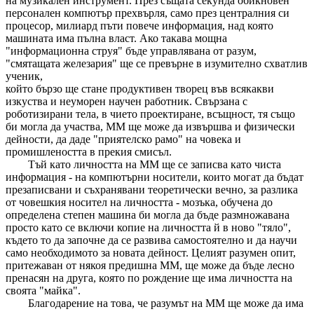
на музикален инструмент. През същата секунда обикновен
персонален компютър прехвърля, само през централния си
процесор, милиард пъти повече информация, над която
машината има пълна власт. Ако такава мощна
"информационна струя" бъде управлявана от разум,
"смятащата железария" ще се превърне в изумително схватлив
ученик,
който бързо ще стане продуктивен творец във всякакви
изкуства и неуморен научен работник. Свързана с
роботизирани тела, в чието проектиране, всъщност, тя също
би могла да участва, ММ ще може да извършва и физически
дейности, да даде "приятелско рамо" на човека и
промишлеността в прекия смисъл.
Тъй като личността на ММ ще се записва като чиста
информация - на компютърни носители, които могат да бъдат
презаписвани и съхранявани теоретически вечно, за разлика
от човешкия носител на личността - мозъка, обучена до
определена степен машина би могла да бъде размножавана
просто като се включи копие на личността й в ново "тяло",
където то да започне да се развива самостоятелно и да научи
само необходимото за новата дейност. Целият разумен опит,
притежаван от някоя предишна ММ, ще може да бъде лесно
пренасян на друга, която по рождение ще има личността на
своята "майка".
Благодарение на това, че разумът на ММ ще може да има