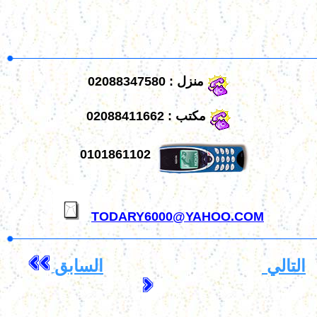
02088347580 : منزل
02088411662 : مكتب
0101861102
TODARY6000@YAHOO.COM
التالي
السابق