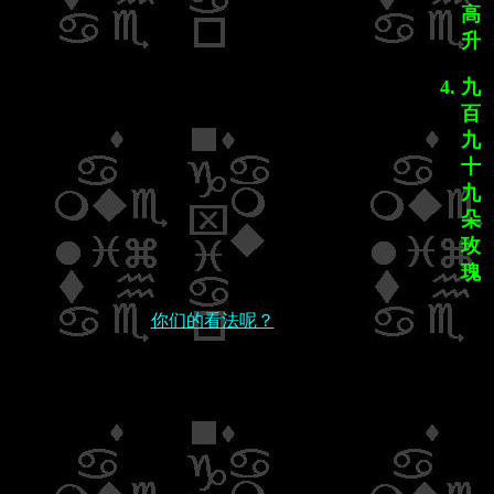
高
升
九
百
九
十
九
朵
玫
瑰
你们的看法呢？