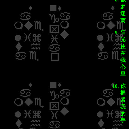
梦
迷
离
阳
光
住
在
我
心
里
你
握
紧
我
的
手