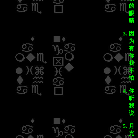
的
眼
睛
因
为
有
你
我
不
怕
你
听
我
说
月
光