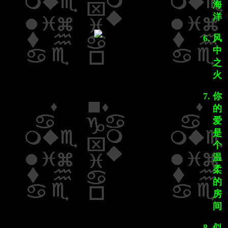
海
洋
风
中
之
火
你
的
爱
是
个
温
柔
的
房
间
似