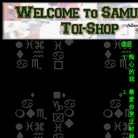
曲目
痴
心
的
我
最
爱
你
哭
泣
时
候