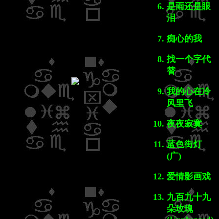
是雨还是眼
泪
痴心的我
找一个字代
替
我的心在冷
风里飞
夜夜寂寞
蓝色街灯
(广)
爱情影画戏
九百九十九
朵玫瑰