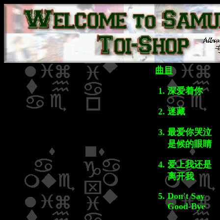
曲目
深爱着你
迷藏
最爱你哭泣
是候的眼睛
爱上我还是
离开我
Don't Say
Good-Bye