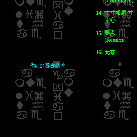
(Unplugged)
寸寸相思 寸
寸心
弱点
(Remix)
无奈
你们的看法呢？