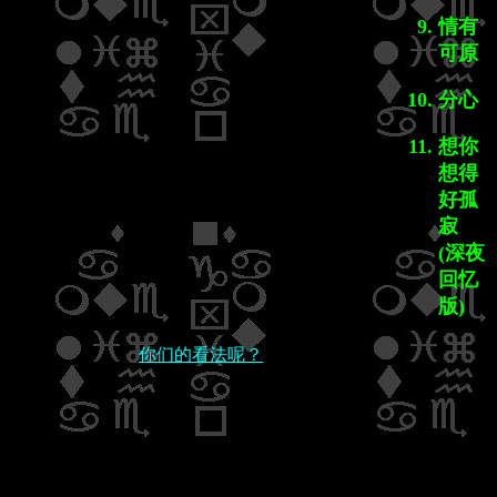
情有
可原
分心
想你
想得
好孤
寂
(深夜
回忆
版)
你们的看法呢？