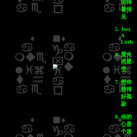
明得
看得
见
Just
A
Little
爱火
照星
空
想你
想得
好孤
寂
你的
心是
个迷