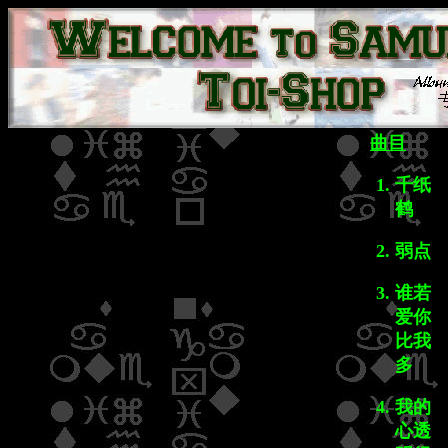
曲目
千纸
鹤
弱点
谁若
爱你
比我
多
我的
心透