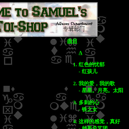
曲目
A
红色的忧郁
- 红孩儿
我的爱，我的歌
- 星星。月亮。太阳
多刺的心
- 铁之女
这样的感觉，真好
- 帅哥总艺团