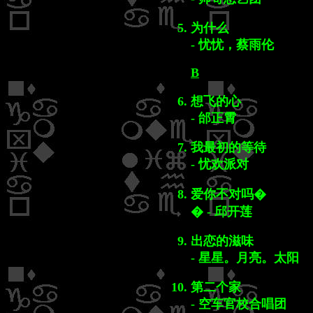
为什么
- 忧忧，蔡雨伦
B
想飞的心
- 邰正霄
我最初的等待
- 忧欢派对
爱你不对吗�
� - 邱开莲
出恋的滋味
- 星星。月亮。太阳
第二个家
- 空车官校合唱团