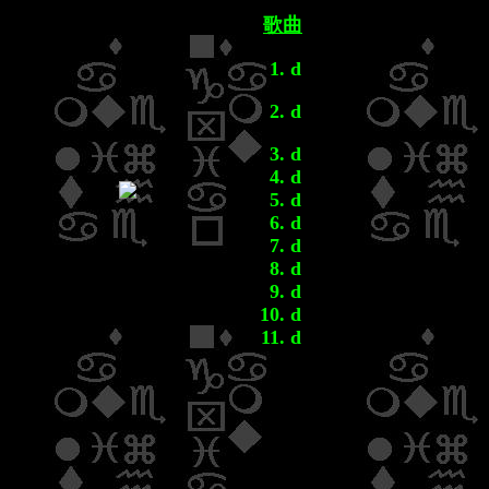
歌曲
d
d
d
d
d
d
d
d
d
d
d