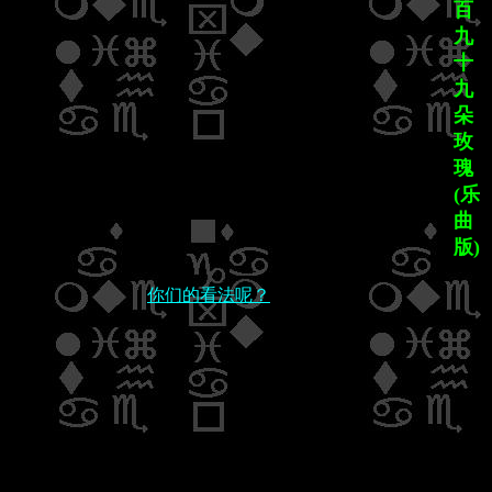
百
九
十
九
朵
玫
瑰
(乐
曲
版)
你们的看法呢？