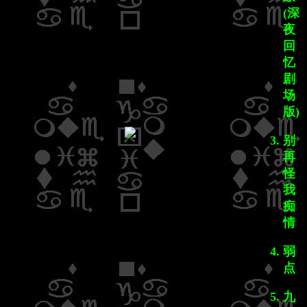
(深
夜
回
忆
剧
场
版)
别
再
怪
我
痴
情
弱
点
九