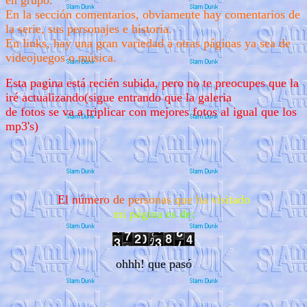
en grupo.
En la sección comentarios, obviamente hay comentarios de
la serie, sus personajes e historia.
En links, hay una gran variedad a otras páginas ya sea de
videojuegos o música.
Esta pagina está recién subida, pero no te preocupes que la
iré actualizando(sigue entrando que la galeria
de fotos se va a triplicar con mejores fotos al igual que los
mp3's)
E
l
n
ú
m
e
r
o
d
e
p
e
r
s
o
n
a
s
q
u
e
h
a
v
i
s
i
t
a
d
o
m
i
p
á
g
i
n
a
e
s
d
e
:
ohhh! que pasó