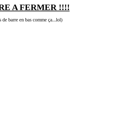
E A FERMER !!!!
s de barre en bas comme ça...lol)