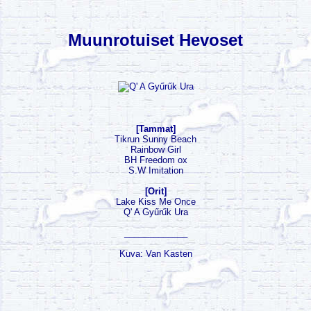
Muunrotuiset Hevoset
[Tammat]
Tikrun Sunny Beach
Rainbow Girl
BH Freedom ox
S.W Imitation
[Orit]
Lake Kiss Me Once
Q' A Gyűrűk Ura
_____________
Kuva: Van Kasten