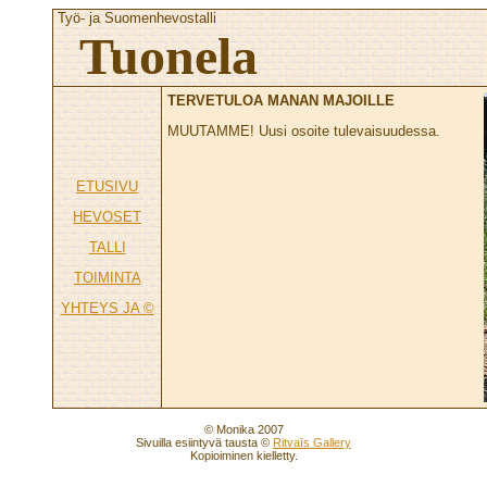
Työ- ja Suomenhevostalli
Tuonela
TERVETULOA MANAN MAJOILLE
MUUTAMME! Uusi osoite tulevaisuudessa.
ETUSIVU
HEVOSET
TALLI
TOIMINTA
YHTEYS JA ©
© Monika 2007
Sivuilla esiintyvä tausta ©
Ritvaīs Gallery
Kopioiminen kielletty.