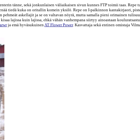
enterin tänne, sekä jonkunlaisen väliaikaisen sivun kunnes FTP toimii taas. Repe t
 enää tiedä kuka on oritallin komein yksilö. Repe on I-palkinnon kantakirjaori, pist
 pehmeät askellajit ja se on valtavan nöyrä, mutta samalla pieni orimainen tulisuus
 kisaa lajissa kuin lajissa, ehkä vähän vanhempana siirtyy ainoastaan kouluratsast
arwr
ja emä hyväsukuinen
AT Flower Power
. Kasvattaja sekä entinen omistaja Vilm