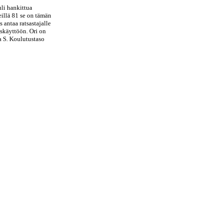
uli hankittua
eillä 81 se on tämän
 antaa ratsastajalle
uskäyttöön. Ori on
a S. Koulutustaso