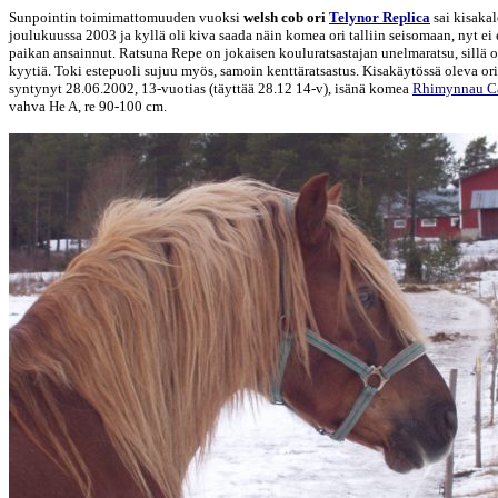
Sunpointin toimimattomuuden vuoksi
welsh cob ori
Telynor Replica
sai kisakal
joulukuussa 2003 ja kyllä oli kiva saada näin komea ori talliin seisomaan, nyt ei
paikan ansainnut. Ratsuna Repe on jokaisen kouluratsastajan unelmaratsu, sillä on
kyytiä. Toki estepuoli sujuu myös, samoin kenttäratsastus. Kisakäytössä oleva ori
syntynyt 28.06.2002, 13-vuotias (täyttää 28.12 14-v), isänä komea
Rhimynnau C
vahva He A, re 90-100 cm.