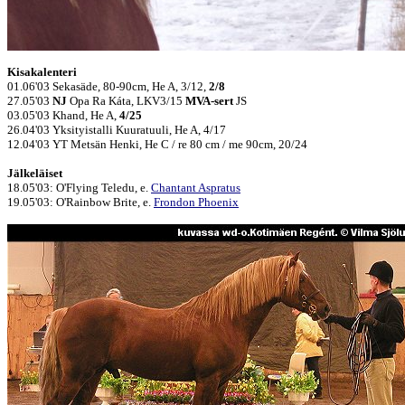
Kisakalenteri
01.06'03 Sekasäde, 80-90cm, He A, 3/12,
2/8
27.05'03
NJ
Opa Ra Káta, LKV3/15
MVA-sert
JS
03.05'03 Khand, He A,
4/25
26.04'03 Yksityistalli Kuuratuuli, He A, 4/17
12.04'03 YT Metsän Henki, He C / re 80 cm / me 90cm, 20/24
Jälkeläiset
18.05'03: O'Flying Teledu, e.
Chantant Aspratus
19.05'03: O'Rainbow Brite, e.
Frondon Phoenix