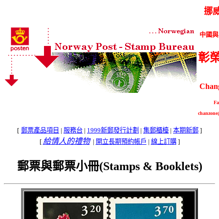
挪
中國與
彰
Chang
Fa
chanzone
[
郵票產品項目
|
服務台
|
1999新郵發行計劃
|
集郵櫃檯
|
本期新郵
]
給情人的禮物
[
|
開立長期預約帳戶
|
線上訂購
]
郵票與郵票小冊(Stamps & Booklets
)