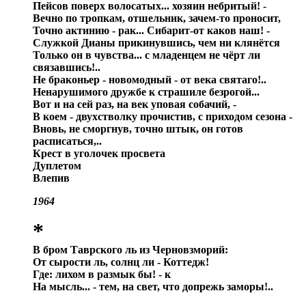
Пейсов поверх волосатых... хозяин небритый! -
Вечно по тропкам, отшельник, зачем-то проносит,
Точно актинию - рак... Сибарит-от каков наш! -
Служкой Дианы прикинувшись, чем ни клянётся
Только он в чувства... с младенцем не чёрт ли
связавшись!..
Не браконьер - новомодный - от века святаго!..
Ненарушимого дружбе к страшиле безрогой...
Вот и на сей раз, на век уповая собачий, -
В коем - двухстволку прочистив, с приходом сезона -
Вновь, не сморгнув, точно штык, он готов
расписаться,..
Крест в уголочек просвета
Дуплетом
Влепив
1964
*
В бром Таврского ль из Черновзморий:
От сырости ль, солнц ли - Коттедж!
Где: лихом в размык бы! - к
На мысль... - тем, на свет, что допрежь заморы!..