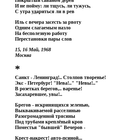
Покрытый саваном дерев
И не пойму: ли тщусь, ли тужусь,
С утра удариться ли в рев
Иль с вечера засесть за рвоту
Одним слагаемым назло
На бесполезную работу
Перестановки пары слов
15, 16 Май, 1968
Москва
*
Санкт - Ленинград!.. Столпов творенье!
Экс - Петербург! "Нева!.." "Невы!.."
В розетках берегов,.. варенье!
Засахаревшее, увы!..
Брегов - искринящихся зеленью,
Выквакиваемой расселинью
Разогромаденной трясины
Под трубами креплёный кров
Поместья "бывшей" Вечеров -
Крест-накрест! авто-псиной...