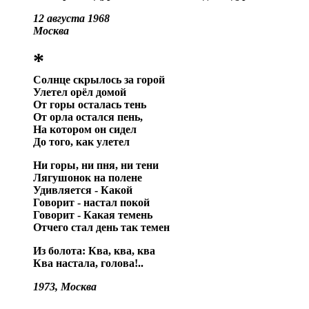
12 августа 1968
Москва
*
Солнце скрылось за горой
Улетел орёл домой
От горы осталась тень
От орла остался пень,
На котором он сидел
До того, как улетел
Ни горы, ни пня, ни тени
Лягушонок на полене
Удивляется - Какой
Говорит - настал покой
Говорит - Какая темень
Отчего стал день так темен
Из болота: Ква, ква, ква
Ква настала, голова!..
1973, Москва