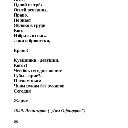
Одной из трёх
Огней вечерних,
Право,
Не знает
Яблоко в груди
Кого
Избрать из вас...
- нки и брюнетки,
Браво!
Кувшинки - девушки,
Кого?! -
Чей бок сегодня звонче
Губы - ярче?..
Плечам чьим
Чьим рукам без рукавов
Сегодня
Жарче
1959, Ленинград ("Дом Офицеров")
*