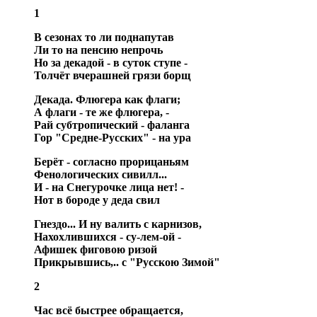
1
В сезонах то ли поднапутав
Ли то на пенсию непрочь
Но за декадой - в суток ступе -
Толчёт вчерашней грязи борщ
Декада. Флюгера как флаги;
А флаги - те же флюгера, -
Рай субтропический - фаланга
Гор "Средне-Русских" - на ура
Берёт - согласно прорицаньям
Фенологических сивилл...
И - на Снегурочке лица нет! -
Нот в бороде у деда свил
Гнездо... И ну валить с карнизов,
Нахохлившихся - су-лем-ой -
Афишек фиговою ризой
Прикрывшись,.. с "Русскою Зимой"
2
Час всё быстрее обращается,