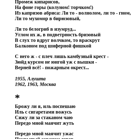
Промеж кипарисов
,
На фоне горы (колуном! торчком!)
Из капризов абриса: Ли то - волнолом, ли то - гном,
Ли то мухомор в бирюзовый,
Ли то белогриб в изумруд...
Углом их ж, в подветрность бризовый
В слух то вдруг волчком, то враскрут
Балконом под шиферной фишкой
С него ж - с плеч лишь камбузный крест -
Зюйд курсом не юнгой уж с вышки -
Верней всё! - пожарным окрест...
1955, Алушта
1962, 1963, Москва
*
Брожу ли я, иль поспешаю
Иль с сигаретами вожусь
Сижу ли за стаканом чаю
Передо мной маячит жуть
Передо мной маячит ужас