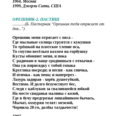
1964, Москва
1999, Джерзи Сити, США
ОРЕШНИК-2. ПАСТИШ
............(Б. Пастернак "Орешник тебя отрясает от
дня...")
Орешник меня отрясает с овса -
Где мыльные солнца струятся с кукушки
То трёшкой на плотское тление пса,
То смутно-весёлым козлом на горбушку
Кусты обоняют меня, и пока
С радимаю в чаще сроднишься с отвычки -
Она уж вприсядку с тобой гопака
Кругляка посреди; и песня - как спичка,
И птичка - как пена; и наперерез -
Лазурь задирая - хорёк душегубкой,
Вестимо. И долго безумствует бес,
Следя с каблуков за свалившейся юбкой
На месте свиданья малины с козой,
Где в бучу предгрозья лишайником бычась,
Мычат, охмуряя телят: мезозой,
Чернила 20-го, долбы талдычеств!