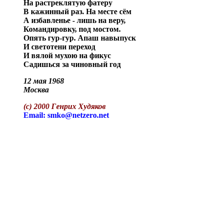
На растреклятую фатеру
В кажинный раз. На месте сём
А избавленье - лишь на веру,
Командировку, под мостом.
Опять гур-гур. Апаш навыпуск
И светотени переход
И вялой мухою на фикус
Садишься за чиновный год
12 мая 1968
Москва
(с)
2000
Генрих Худяков
Email: smko@netzero.net