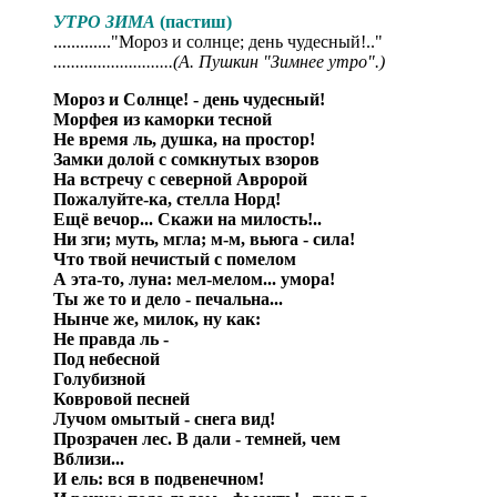
УТРО ЗИМА
(пастиш)
............."Мороз и солнце; день чудесный!.."
...........................(А. Пушкин "Зимнее утро".)
Мороз и Солнце! - день чудесный!
Морфея из каморки тесной
Не время ль, душка, на простор!
Замки долой с сомкнутых взоров
На встречу с северной Авророй
Пожалуйте-ка, стелла Норд!
Ещё вечор... Скажи на милость!..
Ни зги; муть, мгла; м-м, вьюга - сила!
Что твой нечистый с помелом
А эта-то, луна: мел-мелом... умора!
Ты же то и дело - печальна...
Нынче же, милок, ну как:
Не правда ль -
Под небесной
Голубизной
Ковровой песней
Лучом омытый - снега вид!
Прозрачен лес. В дали - темней, чем
Вблизи...
И ель: вся в подвенечном!