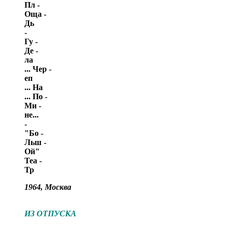
Пл -
Оща -
Дь
-
Гу -
Де -
ла
... Чер -
еп
... На
... По -
Ми -
не...
-
"Бо -
Льш -
Ой"
Теа -
Тр
1964, Москва
ИЗ ОТПУСКА