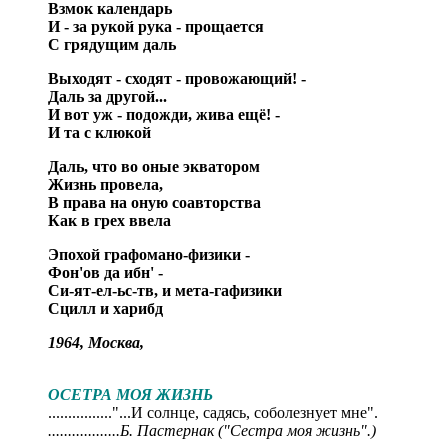
Взмок календарь
И - за рукой рука - прощается
С грядущим даль
Выходят - сходят - провожающий! -
Даль за другой...
И вот уж - подожди, жива ещё! -
И та с клюкой
Даль, что во оные экватором
Жизнь провела,
В права на оную соавторства
Как в грех ввела
Эпохой графомано-физики -
Фон'ов да ибн' -
Си-ят-ел-ьс-тв, и мета-гафизики
Сцилл и харибд
1964, Москва,
ОСЕТРА МОЯ ЖИЗНЬ
................"...И солнце, садясь, соболезнует мне".
..................Б. Пастернак ("Сестра моя жизнь".)