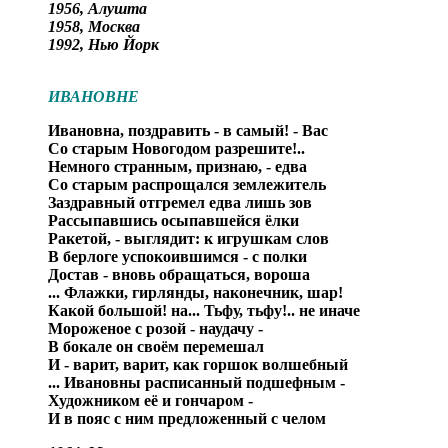
1956, Алушта
1958, Москва
1992, Нью Йорк
ИВАНОВНЕ
Ивановна, поздравить - в самый! - Вас
Со старым Новогодом разрешите!..
Немного странным, признаю, - едва
Со старым распрощался землежитель
Заздравный отгремел едва лишь зов
Рассыпавшись осыпавшейся ёлки
Ракетой, - выглядит: к игрушкам слов
В берлоге успокоившимся - с полки
Достав - вновь обращаться, вороша
...
Флажки, гирлянды, наконечник, шар!
Какой большой! на... Тьфу, тьфу!.. не иначе
Мороженое с розой - наудачу -
В бокале он своём перемешал
И - варит, варит, как горшок волшебный
... Ивановны расписанный подшефным -
Художником её и гончаром -
И в пояс с ним предложенный с челом