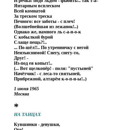
И речка: подо льдом - фьюить!.. так т-а-
Янтарным всплеском
Всей комнатой
За треском треска
Печного: все заботы - с плеч!
(Волшебнейшая из лежанок!..)
Однако же, намного ль с-а-н-о-к
С кобылкой бурой
Слаще пещь?!..
... По-шёл!!.. По утренничку с негой
Неизъяснимой! Снегу, снегу-то,
Друг! -
Из-под ея копыт!..
(... Вот щелкопёр! - поля: "пустыней"
Начётчик! - с леса-то святыней,
Прибрежной, алтарём к-о-п-н-ы!..)
1 июня 1965
Москва
*
НА ТАНЦАХ
Кувшинки - девушки,
Ого! -