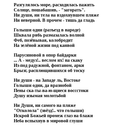
Разгулялось море, расходилась пажить
Солнце, пошабашив, - "загорать".
Ни души, ни тела на вздохнувшем пляже
Ни неверной. В прочем - тишь да гладь
Голыши одни (разъезд в народе)
Шквала рябь размазалась волной
Феб, позёвывая, колобродит
На зелёной жизни под канвой
Парусиновой в опор байдарки
... А - медуз!.. веслом их! на скаку
Из-под радужной, фонтаном, арки
Брызг, расплющившихся об тоску
Ни души - на Западе ль, Востоке
Голыши одни, да вразнобой
Пены ска-ты-ва-ю-щиеся воссстоки
Душу изымая молотьбой
Ни Души, ни самого на пляже
"Отколола" (звёзд!.. что голыши)
Искрой Божьей промеж глаз на блажи
Неба вспыхнув в мировой глуши