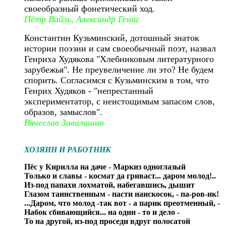
своеобразный фонетический ход.
Пётр Вайль, Александр Генис
Константин Кузьминский, дотошный знаток
истории поэзии и сам своеобычный поэт, назвал
Генриха Худякова "Хлебниковым литературного
зарубежья". Не преувеличение ли это? Не будем
спорить. Согласимся с Кузьминским в том, что
Генрих Худяков - "непрестанный
экспериментатор, с неистощимым запасом слов,
образов, замыслов".
Вячеслав Завалишин
ХОЗЯИН И РАБОТНИК
Пёс у Кирилла на даче - Маркиз одноглазый
Только и славы - космат да гриваст... даром молод!..
Из-под папахи лохматой, набегавшись, дышит
Глазом таинственным - пасти наискосок, - па-ров-ик!
...Даром, что молод -так вот - а парик преотменный, -
Набок сбивающийся... на один - то и дело -
То на другой, из-под проседи вдруг полосатой