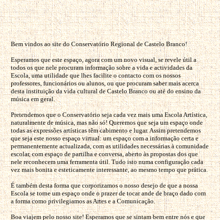
Bem vindos ao site do Conservatório Regional de Castelo Branco!
Esperamos que este espaço, agora com um novo visual, se revele útil a
todos os que nele procuram informação sobre a vida e actividades da
Escola, uma utilidade que lhes facilite o contacto com os nossos
professores, funcionários ou alunos, ou que procuram saber mais acerca
desta instituição da vida cultural de Castelo Branco ou até do ensino da
música em geral.
Pretendemos que o Conservatório seja cada vez mais uma Escola Artística,
naturalmente de música, mas não só! Queremos que seja um espaço onde
todas as expressões artísticas têm cabimento e lugar. Assim pretendemos
que seja este nosso espaço virtual: um espaço com a informação certa e
permanentemente actualizada, com as utilidades necessárias à comunidade
escolar, com espaço de partilha e conversa, aberto às propostas dos que
nele reconhecem uma ferramenta útil. Tudo isto numa configuração cada
vez mais bonita e esteticamente interessante, ao mesmo tempo que prática.
É também desta forma que corporizamos o nosso desejo de que a nossa
Escola se torne um espaço onde o prazer de tocar ande de braço dado com
a forma como privilegiamos as Artes e a Comunicação.
Boa viajem pelo nosso site! Esperamos que se sintam bem entre nós e que