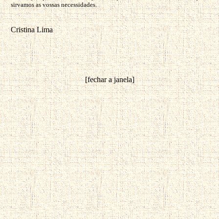
sirvamos as vossas necessidades.
Cristina Lima
[
fechar a janela
]