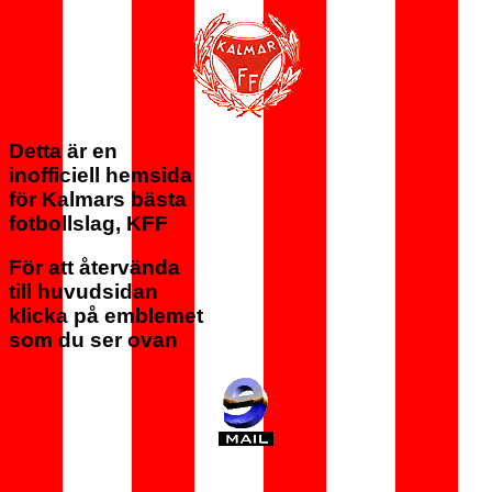
Detta är en
inofficiell hemsida
för Kalmars bästa
fotbollslag, KFF
För att återvända
till huvudsidan
klicka på emblemet
som du ser ovan