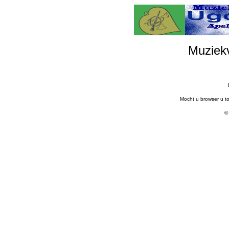
Muziek
Mocht u browser u t
©