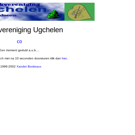
vereniging Ugchelen
Een moment geduld a.u.b....
och niet na 10 seconden doorsturen klik dan
hier
.
 1996-2002
Xander Bordeaux