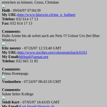
erreichen zu können. Gruss, Christian
Hulli
- 09/04/97 07:04:39
My URL:
http://www.bluewin.ch/ing_u_hulliger
Telefon:
032 614 17 13
Fax:
032 614 17 13
Comments:
Hallo Armin bin ab sofort auch am Netz !!! Grüsse Urs (bei Blue
Window)
fritz meuter
- 07/26/97 12:33:40 GMT
My URL:
http://www.oocities.org/colosseum/track/6163
My Email:
hb9sqd@amsat.org
Telefon:
032 665 31 85
Comments:
Prima Homepage.
Vonlanthen
- 07/24/97 08:43:18 GMT
Comments:
Salute lieber Kollege
Stüdi Kurt
- 07/05/97 16:43:05 GMT
My Email:
Kurt.Stuedi.bluewin.ch