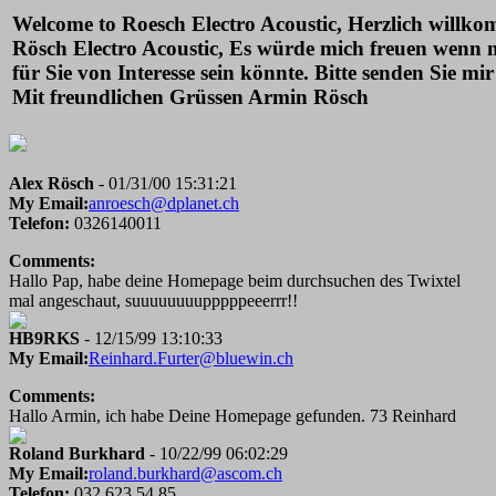
Welcome to Roesch Electro Acoustic, Herzlich willk
Rösch Electro Acoustic, Es würde mich freuen wenn
für Sie von Interesse sein könnte. Bitte senden Sie mir
Mit freundlichen Grüssen Armin Rösch
Alex Rösch
- 01/31/00 15:31:21
My Email:
anroesch@dplanet.ch
Telefon:
0326140011
Comments:
Hallo Pap, habe deine Homepage beim durchsuchen des Twixtel
mal angeschaut, suuuuuuuupppppeeerrr!!
HB9RKS
- 12/15/99 13:10:33
My Email:
Reinhard.Furter@bluewin.ch
Comments:
Hallo Armin, ich habe Deine Homepage gefunden. 73 Reinhard
Roland Burkhard
- 10/22/99 06:02:29
My Email:
roland.burkhard@ascom.ch
Telefon:
032 623 54 85