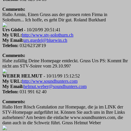
Comments:
Hallo Armin, Einen Gruss aus der grossen roten Firma in
Solothurn... Ich hoffe, es geht Dir gut. Roland Burkhard
Urs Güdel
- 10/20/99 20:51:41
My URL:
http://www.stv-solothurn.ch
My Email:
urs.guedel@bluewin.ch
Telefon:
032/623'28'19
Comments:
Habe zufällig Deine Homepage entdeckt. Gruss Urs PS: Kommt Ihr
nicht ans STV-Soiree vom 29.10.99?
WEBER HELMUT
- 10/11/99 15:12:52
My URL:
http://www.soundhunters.com
My Email:
helmut.weber@soundhunters.com
Telefon:
031 991 62 40
Comments:
Hallo Herr Rösch Gratulation zur Homepage, die ja im LINK der
STV-Homepage aufgeführt ist. Können Sie auch uns in Ihre Links
aufnehmen? Am besten die einfache www.soundhunters.com, die
dann auch in die Schweiz führt. Gruss Helmut Weber