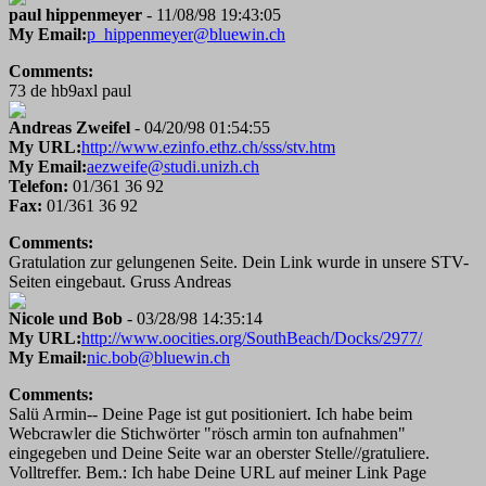
paul hippenmeyer
- 11/08/98 19:43:05
My Email:
p_hippenmeyer@bluewin.ch
Comments:
73 de hb9axl paul
Andreas Zweifel
- 04/20/98 01:54:55
My URL:
http://www.ezinfo.ethz.ch/sss/stv.htm
My Email:
aezweife@studi.unizh.ch
Telefon:
01/361 36 92
Fax:
01/361 36 92
Comments:
Gratulation zur gelungenen Seite. Dein Link wurde in unsere STV-
Seiten eingebaut. Gruss Andreas
Nicole und Bob
- 03/28/98 14:35:14
My URL:
http://www.oocities.org/SouthBeach/Docks/2977/
My Email:
nic.bob@bluewin.ch
Comments:
Salü Armin-- Deine Page ist gut positioniert. Ich habe beim
Webcrawler die Stichwörter "rösch armin ton aufnahmen"
eingegeben und Deine Seite war an oberster Stelle//gratuliere.
Volltreffer. Bem.: Ich habe Deine URL auf meiner Link Page