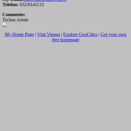
Telefon:
032/6141133
Comments:
Tschau Armin
My Home Page
|
Visit Vienna
|
Explore GeoCities
|
Get your own
free homepage