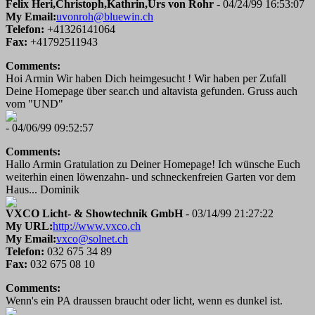
Felix Heri,Christoph,Kathrin,Urs von Rohr
- 04/24/99 16:53:07
My Email:
uvonroh@bluewin.ch
Telefon:
+41326141064
Fax:
+41792511943
Comments:
Hoi Armin Wir haben Dich heimgesucht ! Wir haben per Zufall
Deine Homepage über sear.ch und altavista gefunden. Gruss auch
vom "UND"
- 04/06/99 09:52:57
Comments:
Hallo Armin Gratulation zu Deiner Homepage! Ich wünsche Euch
weiterhin einen löwenzahn- und schneckenfreien Garten vor dem
Haus... Dominik
VXCO Licht- & Showtechnik GmbH
- 03/14/99 21:27:22
My URL:
http://www.vxco.ch
My Email:
vxco@solnet.ch
Telefon:
032 675 34 89
Fax:
032 675 08 10
Comments:
Wenn's ein PA draussen braucht oder licht, wenn es dunkel ist.