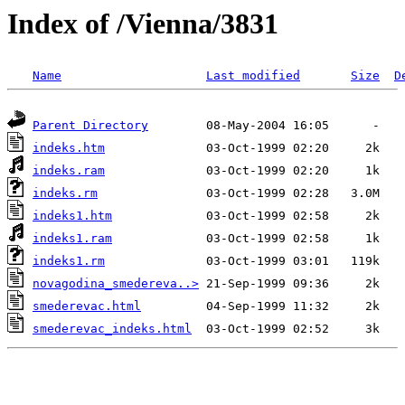
Index of /Vienna/3831
Name
Last modified
Size
D
Parent Directory
indeks.htm
indeks.ram
indeks.rm
indeks1.htm
indeks1.ram
indeks1.rm
novagodina_smedereva..>
smederevac.html
smederevac_indeks.html