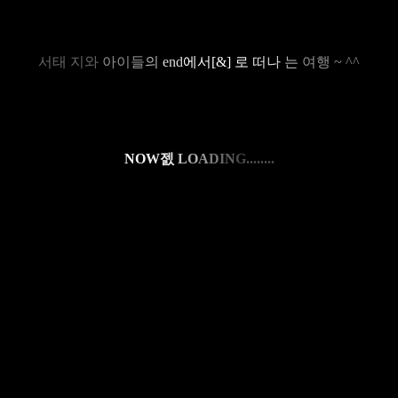
서태
지와
아이들
의
end
에서
[&]
로
떠나
는
여행 ~ ^^
N
O
W
젨
L
O
A
D
I
N
G
........