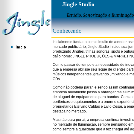
Jingle Studio
Estúdio, Sonorização e Iluminação
Conhecendo
Inicialmente fundada com o intuito de atender as
mercado publicitário, Jingle Studio iniciou sua jo
produzindo Jingles, trilhas sonoras, spots e outras
daí o nome: JINGLE PRODUÇÕES & MARKETING
Com o passar do tempo e a necessidade de inovar
que a empresa abrisse seu leque de clientes part
músicos independentes, gravando , mixando e ma
CDs.
Como não poderia parar e sendo assim continuar
empresa novamente passa a abranger mais um m
de aluguel de equipamento para bandas. Com a 
periféricos e equipamentos e a enorme experiênc
proprietários Etelvino Caldas e Lívio César, a e
destaca no mercado.
Mas não para por ai, a empresa continua investin
no mercado de Iluminação, sempre pensando em 
como sempre a qualidade que a fez chegar até aq