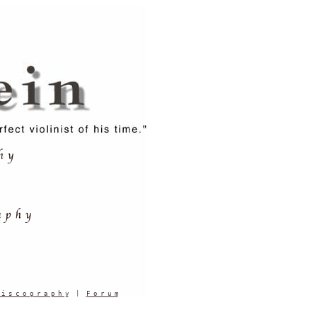
 i s c o g r a p h y
  |  
F o r u m