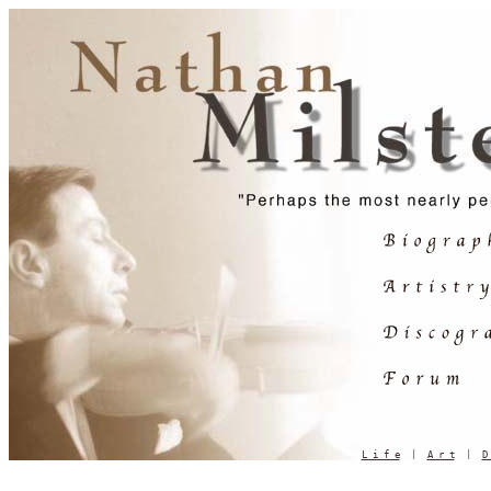
L i f e
  |  
A r t
  |  
D