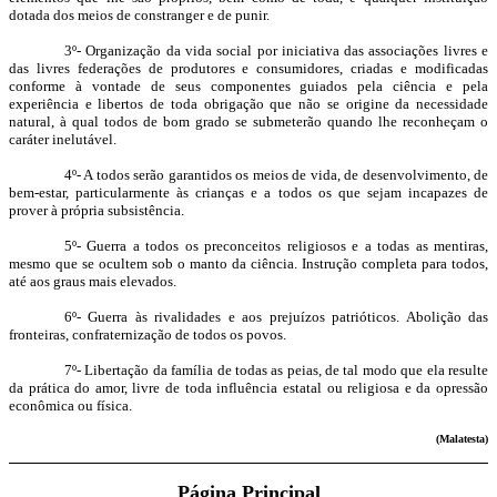
dotada dos meios de constranger e de punir.
3º- Organização da vida social por iniciativa das associações livres e
das livres federações de produtores e consumidores, criadas e modificadas
conforme à vontade de seus componentes guiados pela ciência e pela
experiência e libertos de toda obrigação que não se origine da necessidade
natural, à qual todos de bom grado se submeterão quando lhe reconheçam o
caráter inelutável.
4º- A todos serão garantidos os meios de vida, de desenvolvimento, de
bem-estar, particularmente às crianças e a todos os que sejam incapazes de
prover à própria subsistência.
5º- Guerra a todos os preconceitos religiosos e a todas as mentiras,
mesmo que se ocultem sob o manto da ciência. Instrução completa para todos,
até aos graus mais elevados.
6º- Guerra às rivalidades e aos prejuízos patrióticos. Abolição das
fronteiras, confraternização de todos os povos.
7º- Libertação da família de todas as peias, de tal modo que ela resulte
da prática do amor, livre de toda influência estatal ou religiosa e da opressão
econômica ou física.
(Malatesta)
Página Principal