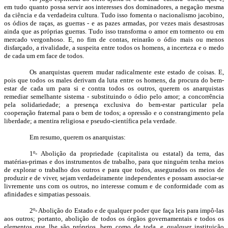
em tudo quanto possa servir aos interesses dos dominadores, a negação mesma
da ciência e da verdadeira cultura. Tudo isso fomenta o nacionalismo jacobino,
os ódios de raças, as guerras - e as pazes armadas, por vezes mais desastrosas
ainda que as próprias guerras. Tudo isso transforma o amor em tormento ou em
mercado vergonhoso. E, no fim de contas, reinarão o ódio mais ou menos
disfarçado, a rivalidade, a suspeita entre todos os homens, a incerteza e o medo
de cada um em face de todos.
Os anarquistas querem mudar radicalmente este estado de coisas. E,
pois que todos os males derivam da luta entre os homens, da procura do bem-
estar de cada um para si e contra todos os outros, querem os anarquistas
remediar semelhante sistema - substituindo o ódio pelo amor; a concorrência
pela solidariedade; a presença exclusiva do bem-estar particular pela
cooperação fraternal para o bem de todos; a opressão e o constrangimento pela
liberdade; a mentira religiosa e pseudo-científica pela verdade.
Em resumo, querem os anarquistas:
1º- Abolição da propriedade (capitalista ou estatal) da terra, das
matérias-primas e dos instrumentos de trabalho, para que ninguém tenha meios
de explorar o trabalho dos outros e para que todos, assegurados os meios de
produzir e de viver, sejam verdadeiramente independentes e possam associar-se
livremente uns com os outros, no interesse comum e de conformidade com as
afinidades e simpatias pessoais.
2º- Abolição do Estado e de qualquer poder que faça leis para impô-las
aos outros; portanto, abolição de todos os órgãos governamentais e todos os
elementos que lhe são próprios, bem como de toda, e qualquer instituição