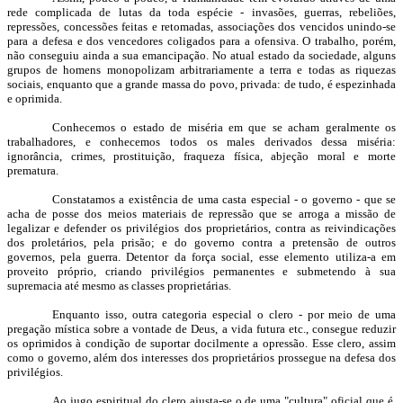
rede complicada de lutas da toda espécie - invasões, guerras, rebeliões,
repressões, concessões feitas e retomadas, associações dos vencidos unindo-se
para a defesa e dos vencedores coligados para a ofensiva. O trabalho, porém,
não conseguiu ainda a sua emancipação. No atual estado da sociedade, alguns
grupos de homens monopolizam arbitrariamente a terra e todas as riquezas
sociais, enquanto que a grande massa do povo, privada: de tudo, é espezinhada
e oprimida.
Conhecemos o estado de miséria em que se acham geralmente os
trabalhadores, e conhecemos todos os males derivados dessa miséria:
ignorância, crimes, prostituição, fraqueza física, abjeção moral e morte
prematura.
Constatamos a existência de uma casta especial - o governo - que se
acha de posse dos meios materiais de repressão que se arroga a missão de
legalizar e defender os privilégios dos proprietários, contra as reivindicações
dos proletários, pela prisão; e do governo contra a pretensão de outros
governos, pela guerra. Detentor da força social, esse elemento utiliza-a em
proveito próprio, criando privilégios permanentes e submetendo à sua
supremacia até mesmo as classes proprietárias.
Enquanto isso, outra categoria especial o clero - por meio de uma
pregação mística sobre a vontade de Deus, a vida futura etc., consegue reduzir
os oprimidos à condição de suportar docilmente a opressão. Esse clero, assim
como o governo, além dos interesses dos proprietários prossegue na defesa dos
privilégios.
Ao jugo espiritual do clero ajusta-se o de uma "cultura" oficial que é,