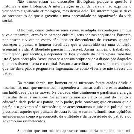
Não vamos entrar em discussões filológicas, porque a questão é
histórica e não filológica. A interpretação usual da palavra não exprime o
verdadeiro significado etimológico, mas deriva dele. Tal interpretação se deve
ao preconceito de que o governo é uma necessidade na organização da vida
social.
O homem, como todos os seres vivos, se adapta às condições em que
vive e transmite , através de herança cultural, seus hábitos adquiridos. Portanto,
por nascer e viver na escravidão, por ser descendente de escravos, quando
começou a pensar, o homem acreditava que a escravidão era uma condição
essencial à vida. A liberdade parecia impossível. Assim também o trabalhador
foi forçado, por séculos, a depender da boa vontade do patrão para trabalhar,
isto é, para obter pão. Acostumou-se a ter sua própria vida à disposição daqueles
que possuíssem a terra e o capital. Passou a acreditar que seu senhor era aquele
que lhe dava pão, e perguntava ingenuamente como viveria se não tivesse um
patrão.
Da mesma forma, um homem cujos membros foram atados desde o
nascimento, mas que mesmo assim aprendeu a mancar, atribui a estas ataduras
sua habilidade para se mover. Na verdade, elas diminuem e paralisam a energia
muscular de seus membros. Se acrescentarmos ao efeito natural do hábito a
educação dada pelo seu patrão, pelo padre, pelo professor, que ensinam que o
patrão e o governo são necessários; se acrescentarmos o juiz e o policial para
pressionar aqueles que pensam de outra forma, e tentam difundir suas opiniões,
entenderemos como o preconceito da utilidade e da necessidade do patrão e do
governo são estabelecidos.
Suponho que um médico apresente uma teoria completa, com mil