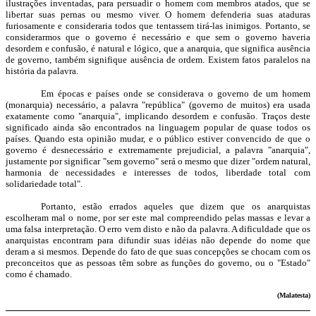
ilustrações inventadas, para persuadir o homem com membros atados, que se
libertar suas pernas ou mesmo viver. O homem defenderia suas ataduras
furiosamente e consideraria todos que tentassem tirá-las inimigos. Portanto, se
considerarmos que o governo é necessário e que sem o governo haveria
desordem e confusão, é natural e lógico, que a anarquia, que significa ausência
de governo, também signifique ausência de ordem. Existem fatos paralelos na
história da palavra.
Em épocas e países onde se considerava o governo de um homem
(monarquia) necessário, a palavra "república" (governo de muitos) era usada
exatamente como "anarquia", implicando desordem e confusão. Traços deste
significado ainda são encontrados na linguagem popular de quase todos os
países. Quando esta opinião mudar, e o público estiver convencido de que o
governo é desnecessário e extremamente prejudicial, a palavra "anarquia",
justamente por significar "sem governo" será o mesmo que dizer "ordem natural,
harmonia de necessidades e interesses de todos, liberdade total com
solidariedade total".
Portanto, estão errados aqueles que dizem que os anarquistas
escolheram mal o nome, por ser este mal compreendido pelas massas e levar a
uma falsa interpretação. O erro vem disto e não da palavra. A dificuldade que os
anarquistas encontram para difundir suas idéias não depende do nome que
deram a si mesmos. Depende do fato de que suas concepções se chocam com os
preconceitos que as pessoas têm sobre as funções do governo, ou o "Estado"
como é chamado.
(Malatesta)