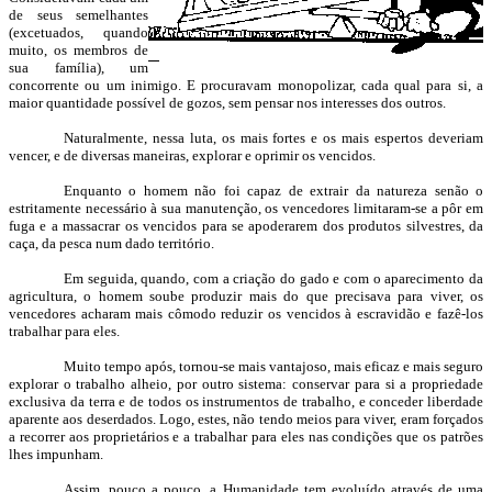
de seus semelhantes
(excetuados, quando
muito, os membros de
sua família), um
concorrente ou um inimigo. E procuravam monopolizar, cada qual para si, a
maior quantidade possível de gozos, sem pensar nos interesses dos outros.
Naturalmente, nessa luta, os mais fortes e os mais espertos deveriam
vencer, e de diversas maneiras, explorar e oprimir os vencidos.
Enquanto o homem não foi capaz de extrair da natureza senão o
estritamente necessário à sua manutenção, os vencedores limitaram-se a pôr em
fuga e a massacrar os vencidos para se apoderarem dos produtos silvestres, da
caça, da pesca num dado território.
Em seguida, quando, com a criação do gado e com o aparecimento da
agricultura, o homem soube produzir mais do que precisava para viver, os
vencedores acharam mais cômodo reduzir os vencidos à escravidão e fazê-los
trabalhar para eles.
Muito tempo após, tornou-se mais vantajoso, mais eficaz e mais seguro
explorar o trabalho alheio, por outro sistema: conservar para si a propriedade
exclusiva da terra e de todos os instrumentos de trabalho, e conceder liberdade
aparente aos deserdados. Logo, estes, não tendo meios para viver, eram forçados
a recorrer aos proprietários e a trabalhar para eles nas condições que os patrões
lhes impunham.
Assim, pouco a pouco, a Humanidade tem evoluído através de uma