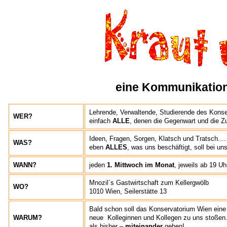
eine Kommunikation
Lehrende, Verwaltende, Studierende des Konser
WER?
einfach
ALLE
, denen die Gegenwart und die Z
Ideen, Fragen, Sorgen, Klatsch und Tratsch....
WAS?
eben
ALLES
, was uns beschäftigt, soll bei un
WANN?
jeden
1. Mittwoch im Monat
, jeweils ab 19 U
Mnozil´s Gastwirtschaft zum Kellergwölb
WO?
1010 Wien, Seilerstätte 13
Bald schon soll das Konservatorium Wien eine 
WARUM?
neue Kolleginnen und Kollegen zu uns stoßen.
als bisher –
miteinander
gehen!