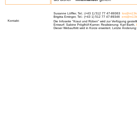
Susanne Löffler, Tel.: (+43 1) 512 77 47-89363
los@m13km
Brigitta Eminger, Tel.: (+43 1) 512 77 47-89346
emi@m13km
Kontakt:
Die Infoseite "Kraut und Rüben" wird zur Verfügung gestell
Entwurf: Sabine Pröglhöf-Karner. Realisierung: Karl Barth,
Dieser Webauftritt wird in Kürze erweitert. Letzte Änderun