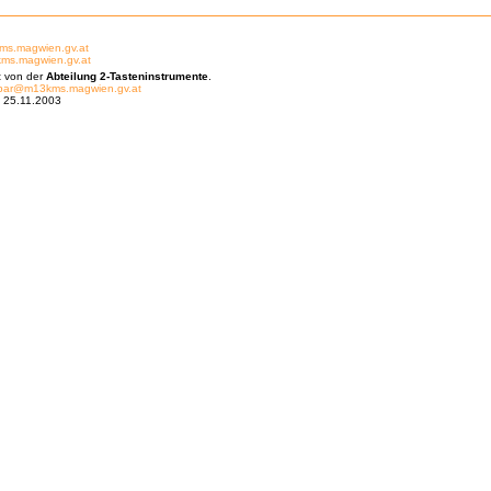
s.magwien.gv.at
s.magwien.gv.at
t von der
Abteilung 2-Tasteninstrumente
.
bar@m13kms.magwien.gv.at
g: 25.11.2003