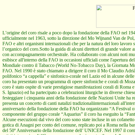
L’origine del coro risale a poco dopo la fondazione della FAO nel 194
ufficialmente nel 1963, sotto la direzione del Mo Wijnand Van de Pol, 
FAO e altri organismi internazionali che per la natura del loro lavoro
l’organico del coro.Sotto la guida di alcuni direttori di grande valor
con accompagnamento orchestrale. Ha collaborato con alcuni noti mu
esibisce all'interno della FAO in occasioni ufficiali come l'apertura
Mondiale contro il Tabacco (World No-Tobacco Day), la Giornata Mon
FAO. Nel 1990 è stato chiamato a dirigere il coro il Mo Claudio Adriá
polifonico “a cappella” e sinfonico-corale nel Lazio ed in alcune dell
coro ha presentato un programma di opere sinfoniche e corali di Moza
coro è stato ospite di varie prestigiose manifestazioni corali di Roma
S. Ignazio) ed ha partecipato a celebrazioni liturgiche in diverse chie
festeggiare i cinquanta anni della fondazione delle Nazioni Unite ha 
presenta un concerto di canti natalizi tradizionaliinternazionali all'i
anniversario della fondazione della FAO ha organizzato “A Festival o
componente del gruppo corale “Aquarius” il coro ha eseguito la “Fant
Alcune esecuzioni dal vivo del coro sono state incluse in un cofanetto
gotica di Anagni per conto del comune, replicato poi a Roma nella basi
del 50º Anniversario della fondazione dell’ UNICEF. Nel 1997 il coro è 