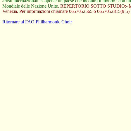
artisti internazionali “Capena: un paese che incontra il mondo” con un
Mondiale delle Nazione Unite.
REPERTORIO SOTTO STUDIO:- Musica
Venezia. Per informazioni chiamare 0657052565 o 0657052815(9-5)
Ritornare al FAO Philharmonic Choir