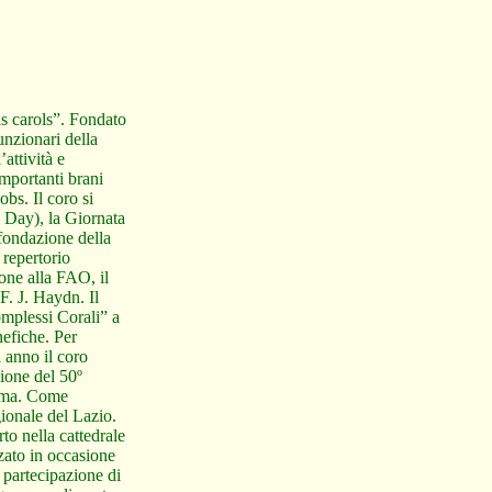
as carols”. Fondato
unzionari della
attività e
importanti brani
s. Il coro si
d Day), la Giornata
fondazione della
 repertorio
one alla FAO, il
F. J. Haydn. Il
omplessi Corali” a
nefiche. Per
 anno il coro
sione del 50º
Roma. Come
ionale del Lazio.
to nella cattedrale
zato in occasione
 partecipazione di