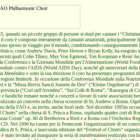
5, quando un piccolo gruppo di persone si riunì per cantare i “Christm
il coro è composto interamente da cantanti amatoriali, principalmente f
 sono spesso in viaggio per il mondo, condizionando conseguentamente l’
e artistico, come Andrew Davis, Peter Herron e Bryan Kelly, ha eseguito 
sicisti quali Colin Tilney, Max Von Egmond, Ton Koopman e René Jacob
 della Conferenza e la Giornata Mondiale per l'Alimentazione (World Foo
diale contro l'AIDS (World AIDS Day), nonché gli anniversari della 
n Menéndez e sotto la sua direzione il coro ha presentato programmi di
e regioni limitrofe. In occasione della Conferenza Mondiale sulla Nutrizi
rt e la “Missa Brevis Sancti Joannis de Deo” (“Kleine Orgelmesse”) di 
 e provincia (“Cori sull'Aventino”, “Sui Colli di Roma”, “Rassegna di C
se e basiliche romane nonché a concerti a favore di varie associazioni be
realizzato un concerto nella chiesa scozzese di St. Andrew a Roma. Ogni
nterno della FAO e, su invito, anche fuori sede. Nel dicembre 1995in occa
f Choirs” nella chiesa di S. Prisca a Roma, ospitando quattro cori di 
asia Corale” op. 80 di Beethoven a Rieti e a Roma con l’Orchestra Reg
 CD. Nel 1996 ha curato per la Pentecoste l'organizzazione di un concer
lica di S. Prisca, e laseconda edizione del “Festival of Choirs” organiz
stato invitato ad inaugurare la seria di manifestationi realizzata con la