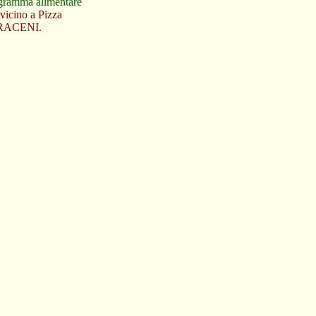
rogramma alimentare
cino a Pizza
SARACENI.