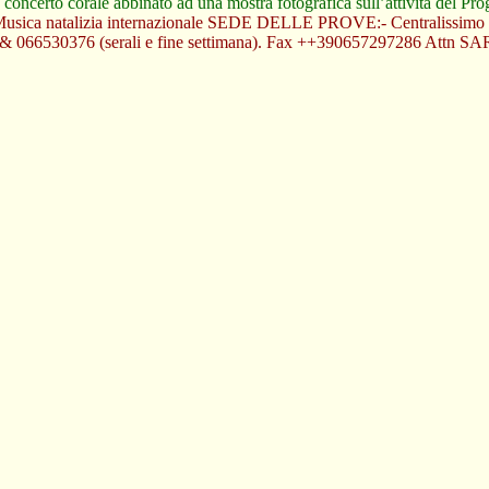
 concerto corale abbinato ad una mostra fotografica sull’attività del P
 natalizia internazionale SEDE DELLE PROVE:- Centralissimo vi
 & 066530376 (serali e fine settimana). Fax ++390657297286 Attn 