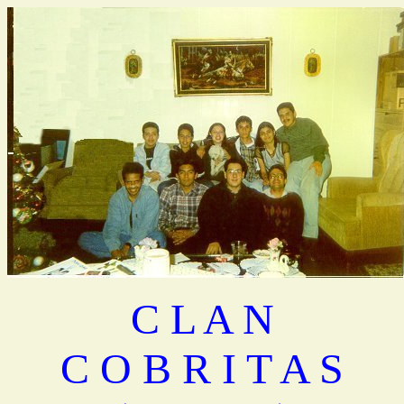
C L A N
C O B R I T A S