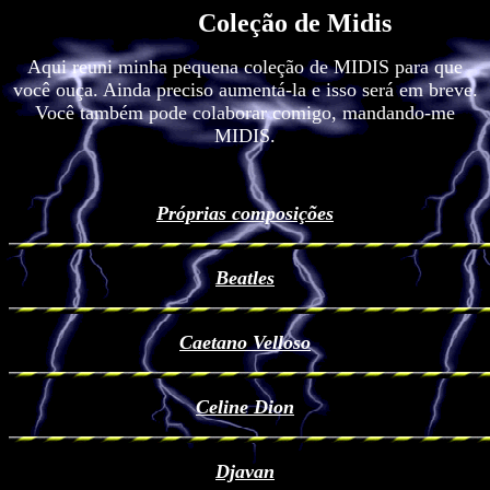
Coleção de Midis
Aqui reuni minha pequena coleção de MIDIS para que
você ouça. Ainda preciso aumentá-la e isso será em breve.
Você também pode colaborar comigo, mandando-me
MIDIS.
Próprias composições
Beatles
Caetano Velloso
Celine Dion
Djavan