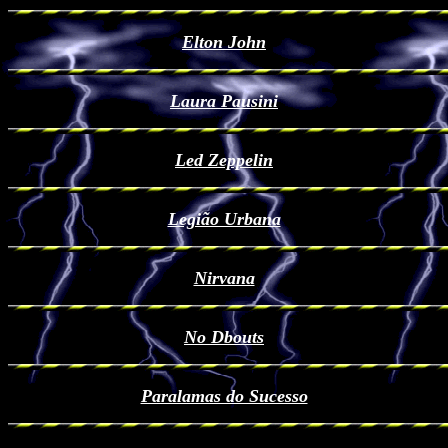
Elton John
Laura Pausini
Led Zeppelin
Legião Urbana
Nirvana
No Dbouts
Paralamas do Sucesso