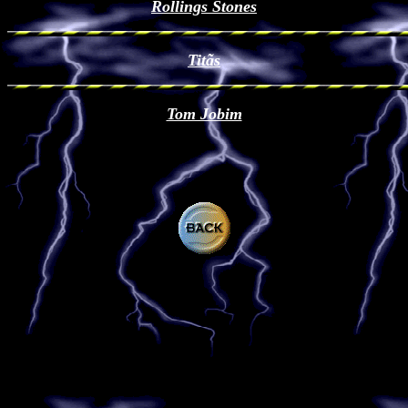
Rollings Stones
Titãs
Tom Jobim