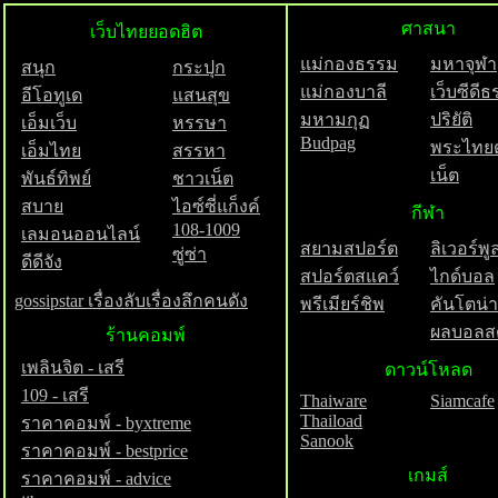
ศาสนา
เว็บไทยยอดฮิต
แม่กองธรรม
มหาจุฬา
สนุก
กระปุก
แม่กองบาลี
เว็บซีดี
อีโอทูเด
แสนสุข
มหามกุฏ
ปริยัติ
เอ็มเว็บ
หรรษา
Budpag
พระไทย
เอ็มไทย
สรรหา
เน็ต
พันธ์ทิพย์
ชาวเน็ต
สบาย
ไอซ์ซี่แก็งค์
กีฬา
108-1009
เลมอนออนไลน์
สยามสปอร์ต
ลิเวอร์พู
ซู่ซ่า
ดีดีจัง
สปอร์ตสแคว์
ไกด์บอล
gossipstar เรื่องลับเรื่องลึกคนดัง
พรีเมียร์ชิพ
คันโตน่า
ผลบอลส
ร้านคอมพ์
เพลินจิต
- เสรี
ดาวน์โหลด
109 - เสรี
Thaiware
Siamcafe
Thaiload
ราคาคอมพ์
- byxtreme
Sanook
ราคาคอมพ์
- bestprice
เกมส์
ราคาคอมพ์
- advice