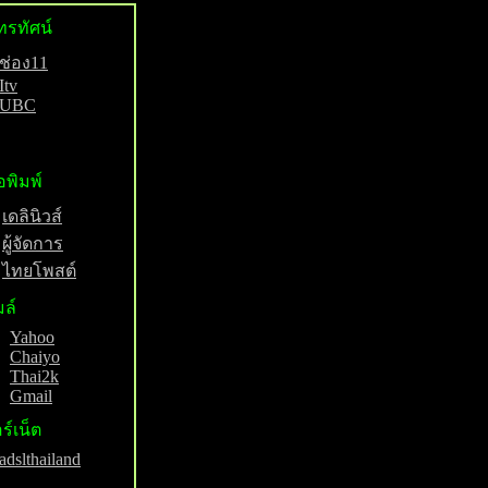
ทรทัศน์
ช่อง11
Itv
UBC
อพิมพ์
เดลินิวส์
ผู้จัดการ
ไทยโพสต์
มล์
Yahoo
Chaiyo
Thai2k
Gmail
ร์เน็ต
adslthailand