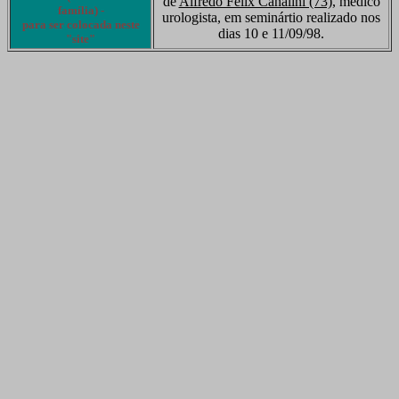
de
Alfredo Felix Canalini (73)
, médico
família) -
urologista, em seminártio realizado nos
para ser colocada neste
dias 10 e 11/09/98.
"site"