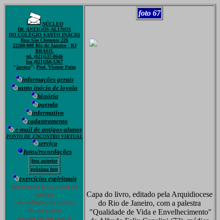
foto 67
NÚCLEO
DE ANTIGOS-ALUNOS
DO COLÉGIO SANTO INÁCIO
Rua São Clemente 226
22260-000 Rio de Janeiro - RJ
BRASIL
tel. (021)537-8646
fax (021)266-5367
"
âncora
":
Prof. Vicente Paim
informações gerais
santo inácio de loyola
história
agenda
informativo
cadastramento
e-mail de antigos-alunos
PONTO DE ENCONTRO VIRTUAL
serviço
fotos/recordações
foto anterior
próxima foto
exercícios espirituais
envie uma foto, atual ou
Capa do livro, editado pela Arquidiocese
antiga
- do colégio, da turma,
do Rio de Janeiro, com a palestra
de um grupo
"Qualidade de Vida e Envelhecimento"
ou sua (só ou com a