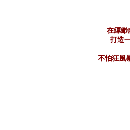
在縹緲
打造
不怕狂風暴雨