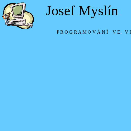
Josef Myslín
P R O G R A M O V Á N Í V E V I 