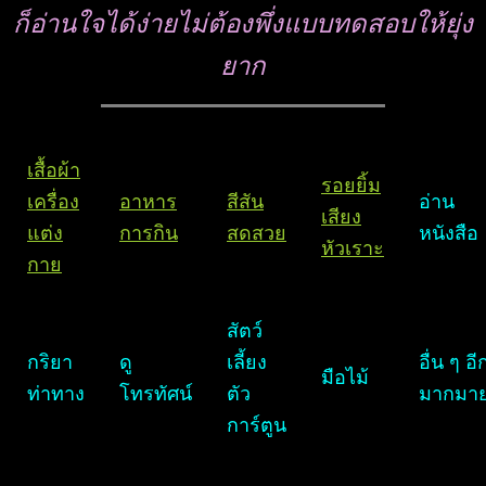
ก็อ่านใจได้ง่ายไม่ต้องพึ่งแบบทดสอบให้ยุ่ง
ยาก
เสื้อผ้า
รอยยิ้ม
เครื่อง
อาหาร
สีสัน
อ่าน
เสียง
แต่ง
การกิน
สดสวย
หนังสือ
หัวเราะ
กาย
สัตว์
กริยา
ดู
เลี้ยง
อื่น ๆ อี
มือไม้
ท่าทาง
โทรทัศน์
ตัว
มากมา
การ์ตูน