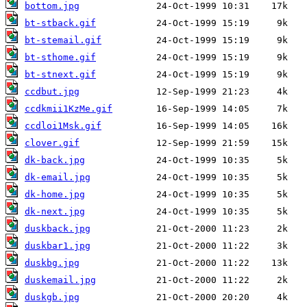
bottom.jpg
bt-stback.gif
bt-stemail.gif
bt-sthome.gif
bt-stnext.gif
ccdbut.jpg
ccdkmii1KzMe.gif
ccdloi1Msk.gif
clover.gif
dk-back.jpg
dk-email.jpg
dk-home.jpg
dk-next.jpg
duskback.jpg
duskbar1.jpg
duskbg.jpg
duskemail.jpg
duskgb.jpg