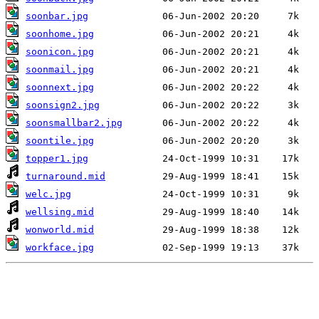
soonbar.jpg
soonhome.jpg
soonicon.jpg
soonmail.jpg
soonnext.jpg
soonsign2.jpg
soonsmallbar2.jpg
soontile.jpg
topper1.jpg
turnaround.mid
welc.jpg
wellsing.mid
wonworld.mid
workface.jpg