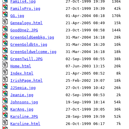
Family4.jpg
FamilyPro.jpg
GG.jpg
Genealogy.html
GoodOne2.JPG
GreenGoldGembkg.jpg
GreenGoldbtn.jpg
GreenGoldwelcome.jpg
GreenTwill.JPG
Home.html
Index.html
IrishPage.html
JJSepia.jpg
Jeanie.jpg
Johnsons.jpg
KarAng.jpg
Karoline.JPG
Karoline.html