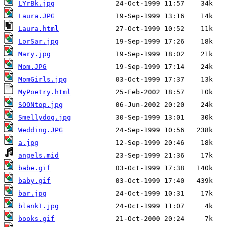
LYrBk.jpg
Laura.JPG
Laura.html
LorSar.jpg
Mary.jpg
Mom.JPG
MomGirls.jpg
MyPoetry.html
SOONtop.jpg
Smellydog.jpg
Wedding.JPG
a.jpg
angels.mid
babe.gif
baby.gif
bar.jpg
blank1.jpg
books.gif