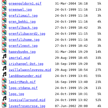
greengoldorn1.gif
greenwel.jpg
grefilimail.jpg
gren_bekki.jpg
grenfilback.jpg
grenfilibacgrd2.jpg
grenfilihome.jpg
grenfilnext.jpg
happybugbg.jpg
imortal.mid
irishangel-Dot.jpg
iwillalwaysloveyou.mid
landdownunder.mid
lep1rtMask.gif
logo-stdana.gif
logo.jpg
loveisallaround.mid
loveofrosesrose.jpg