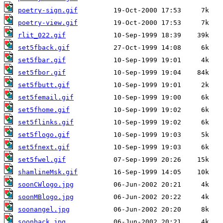
poetry-sign.gif
poetry-view.gif
rlit_022.gif
set5fback.gif
set5fbar.gif
set5fbor.gif
set5fbutt.gif
set5femail.gif
set5fhome.gif
set5flinks.gif
set5flogo.gif
set5fnext.gif
set5fwel.gif
shamlineMsk.gif
soonCWlogo.jpg
soonMBlogo.jpg
soonangel.jpg
soonback.jpg