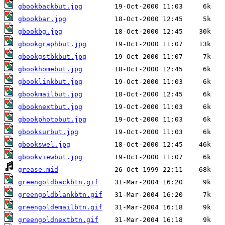
gbookbackbut.jpg
gbookbar.jpg
gbookbg.jpg
gbookgraphbut.jpg
gbookgstbkbut.jpg
gbookhomebut.jpg
gbooklinkbut.jpg
gbookmailbut.jpg
gbooknextbut.jpg
gbookphotobut.jpg
gbooksurbut.jpg
gbookswel.jpg
gbookviewbut.jpg
grease.mid
greengoldbackbtn.gif
greengoldblankbtn.gif
greengoldemailbtn.gif
greengoldnextbtn.gif