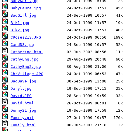
BabyKari.jpg
BabyLaura.jpg
BadGirl.jpg
Blk1.jpg
Blk2.jpg
CRoses213.JPG
CandD3.jpg
Catherine.html
CathyEng.jpg
CathyEng2.jpg
ChrVillage.JPG
DadDave.jpg
Daryl.jpg
David.JPG
David.html
Denny21.jpg
Family.gif
Family.html