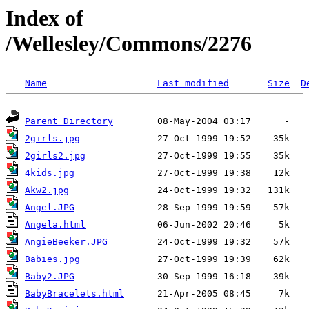
Index of
/Wellesley/Commons/2276
Name
Last modified
Size
D
Parent Directory
2girls.jpg
2girls2.jpg
4kids.jpg
Akw2.jpg
Angel.JPG
Angela.html
AngieBeeker.JPG
Babies.jpg
Baby2.JPG
BabyBracelets.html