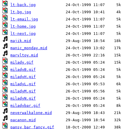
lt-back.jpg
lt-bg.jpg
lt-email.jpg
lt-home.jpg
lt-next.jpg
majik.mid
manic_monday.mid
marvltoy.mid
milady.gif
miladyB.gif
miladyH.gif
miladyL.gif
miladyM.gif
miladyN.gif
miladybar.gif
neverwalkalone.mid
pacanon.mid
pansy_bar_fancy.gif