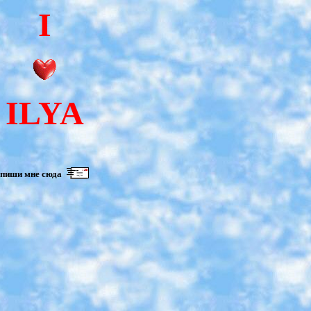
I
ILYA
пиши мне сюда