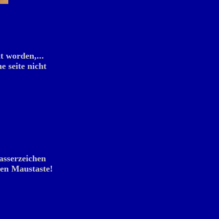
t worden,...
ne seite nicht
asserzeichen
ten Maustaste!