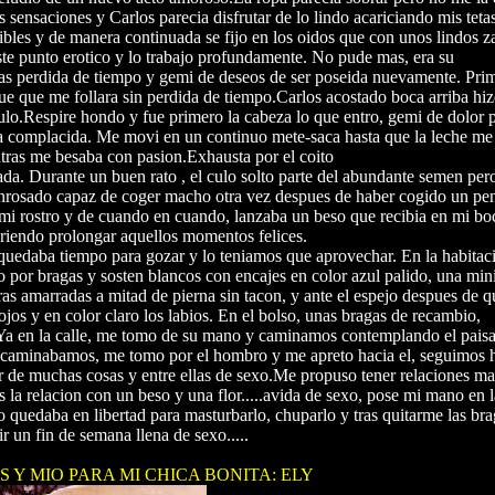
as sensaciones y Carlos parecia disfrutar de lo lindo acariciando mis teta
ibles y de manera continuada se fijo en los oidos que con unos lindos za
ste punto erotico y lo trabajo profundamente. No pude mas, era su
mas perdida de tiempo y gemi de deseos de ser poseida nuevamente. Pri
ue que me follara sin perdida de tiempo.Carlos acostado boca arriba hi
ulo.Respire hondo y fue primero la cabeza lo que entro, gemi de dolor
a complacida. Me movi en un continuo mete-saca hasta que la leche me
ras me besaba con pasion.Exhausta por el coito
nada. Durante un buen rato , el culo solto parte del abundante semen pe
onrosado capaz de coger macho otra vez despues de haber cogido un pe
 mi rostro y de cuando en cuando, lanzaba un beso que recibia en mi boc
eriendo prolongar aquellos momentos felices.
uedaba tiempo para gozar y lo teniamos que aprovechar. En la habitaci
por bragas y sosten blancos con encajes en color azul palido, una min
ras amarradas a mitad de pierna sin tacon, y ante el espejo despues de qui
jos y en color claro los labios. En el bolso, unas bragas de recambio,
.Ya en la calle, me tomo de su mano y caminamos contemplando el pais
as caminabamos, me tomo por el hombro y me apreto hacia el, seguimos 
r de muchas cosas y entre ellas de sexo.Me propuso tener relaciones ma
 la relacion con un beso y una flor.....avida de sexo, pose mi mano en l
o quedaba en libertad para masturbarlo, chuparlo y tras quitarme las br
r un fin de semana llena de sexo.....
 Y MIO PARA MI CHICA BONITA: ELY