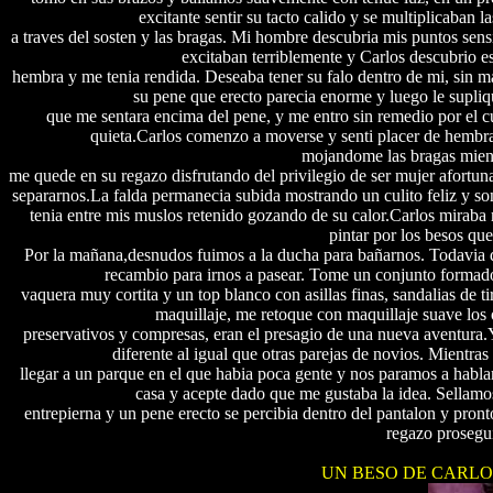
excitante sentir su tacto calido y se multiplicaban l
a traves del sosten y las bragas. Mi hombre descubria mis puntos sens
excitaban terriblemente y Carlos descubrio e
hembra y me tenia rendida. Deseaba tener su falo dentro de mi, sin 
su pene que erecto parecia enorme y luego le supliq
que me sentara encima del pene, y me entro sin remedio por el c
quieta.Carlos comenzo a moverse y senti placer de hembr
mojandome las bragas mient
me quede en su regazo disfrutando del privilegio de ser mujer afortu
separarnos.La falda permanecia subida mostrando un culito feliz y s
tenia entre mis muslos retenido gozando de su calor.Carlos miraba
pintar por los besos qu
Por la mañana,desnudos fuimos a la ducha para bañarnos. Todavia q
recambio para irnos a pasear. Tome un conjunto formado 
vaquera muy cortita y un top blanco con asillas finas, sandalias de ti
maquillaje, me retoque con maquillaje suave los o
preservativos y compresas, eran el presagio de una nueva aventura
diferente al igual que otras parejas de novios. Mientr
llegar a un parque en el que habia poca gente y nos paramos a habla
casa y acepte dado que me gustaba la idea. Sellamos
entrepierna y un pene erecto se percibia dentro del pantalon y pront
regazo prosegui
UN BESO DE CARLOS