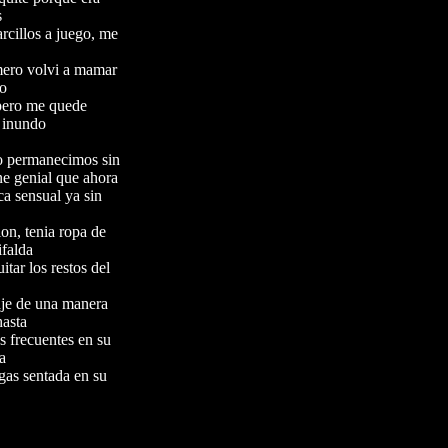
s
rcillos a juego, me
mero volvi a mamar
zo
 pero me quede
 inundo
ro permanecimos sin
ne genial que ahora
a sensual ya sin
on, tenia ropa de
ifalda
tar los restos del
aje de una manera
hasta
s frecuentes en su
a
agas sentada en su