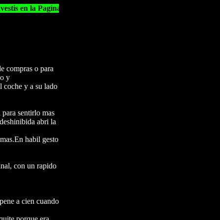
stis en la Pagina Principal
de compras o para
o y
l coche y a su lado
 para sentirlo mas
deshinibida abri la
 mas.En habil gesto
inal, con un rapido
l pene a cien cuando
quite porque era