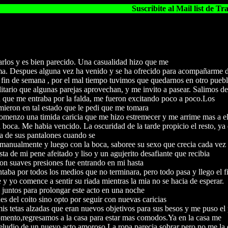
Suscribite al Mail list de Trave
arlos y es bien parecido. Una casualidad hizo que me
ema. Despues alguna vez ha venido y se ha ofrecido para acompañarme 
fin de semana , por el mal tiempo tuvimos que quedarnos en otro puebl
litario que algunas parejas aprovechan, y me invito a pasear. Salimos de
sa que me entraba por la falda, me fueron excitando poco a poco.Los
mieron en tal estado que le pedi que me tomara
comenzo una timida caricia que me hizo estremecer y me arrime mas a el
boca. Me habia vencido. La oscuridad de la tarde propicio el resto, ya 
a de sus pantalones cuando se
 manualmente y luego con la boca, saboree su sexo que crecia cada vez
ista de mi pene afeitado y liso y un agujerito desafiante que recibia
on suaves presiones fue entrando en mi hasta
ntaba por todos los medios que no terminara, pero todo pasa y llego el f
yo comence a sentir su riada mientras la mia no se hacia de esperar.
juntos para prolongar este acto en una noche
es del coito sino opto por seguir con nuevas caricias
 mis tetas alzadas que eran nuevos objetivos para sus besos y me puso e
mento,regresamos a la casa para estar mas comodos.Ya en la casa me
eludio de un nuevo acto amoroso.La ropa parecia sobrar pero no me la 