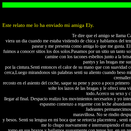
Este relato me lo ha enviado mi amiga Ely.
Te dire que el amigo se llama C
viera un dia cuando me estaba vistiendo de chica y hablamos del t
pasear y me presenta como amiga lo que me gusta. El 
fuimos a conocer sitios los dos solos.Pasamos por un sitio un tanto so
camine con los tacones esbeltos junto a la bri
pantys y las bragas me su
por la cintura.Senti entonces el calor de su mano que con suavidad 
cerca,Luego mirandonos sin palabras senti su aliento cuando beso mi 
cremaller
recosto en el asiento del coche, saque su pene y poco a poco primero
solte los lazos de las bragas y le ofreci una v
todo.Acerco su sexo y c
llegar al final. Despacio realizo los movimientos necesarios y yo inte
espasmo comenzo a regarme con leche abundante y 
Jadeantes permanecimos 
maravillosa. No se rindio despu
y besos. Senti su lengua en mi boca que se retorcia placentera , senti
me lo chupo nuevamente e interrumpiendo el mo
tomo en sus brazos y bailamos suavemente con tenue luz, en un pr