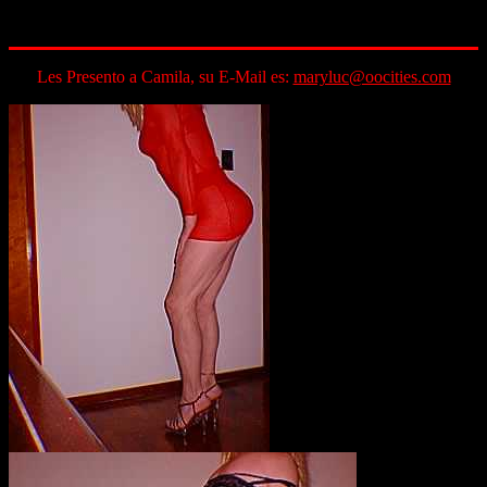
Les Presento a Camila, su E-Mail es:
maryluc@oocities.com