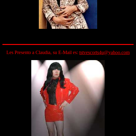
Les Presento a Claudia, su E-Mail es:
tstvescorts4u@yahoo.com