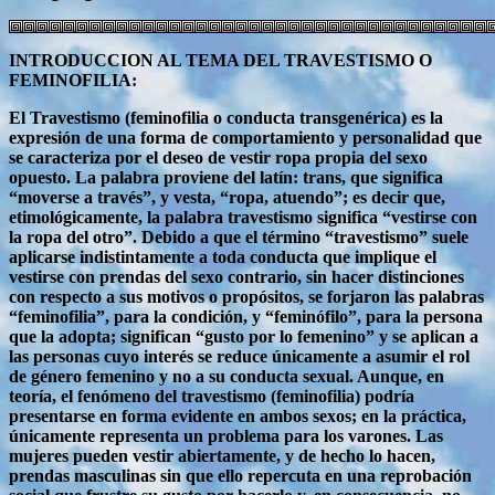
INTRODUCCION AL TEMA DEL TRAVESTISMO O
FEMINOFILIA:
El Travestismo (feminofilia o conducta transgenérica) es la
expresión de una forma de comportamiento y personalidad que
se caracteriza por el deseo de vestir ropa propia del sexo
opuesto. La palabra proviene del latín: trans, que significa
“moverse a través”, y vesta, “ropa, atuendo”; es decir que,
etimológicamente, la palabra travestismo significa “vestirse con
la ropa del otro”. Debido a que el término “travestismo” suele
aplicarse indistintamente a toda conducta que implique el
vestirse con prendas del sexo contrario, sin hacer distinciones
con respecto a sus motivos o propósitos, se forjaron las palabras
“feminofilia”, para la condición, y “feminófilo”, para la persona
que la adopta; significan “gusto por lo femenino” y se aplican a
las personas cuyo interés se reduce únicamente a asumir el rol
de género femenino y no a su conducta sexual. Aunque, en
teoría, el fenómeno del travestismo (feminofilia) podría
presentarse en forma evidente en ambos sexos; en la práctica,
únicamente representa un problema para los varones. Las
mujeres pueden vestir abiertamente, y de hecho lo hacen,
prendas masculinas sin que ello repercuta en una reprobación