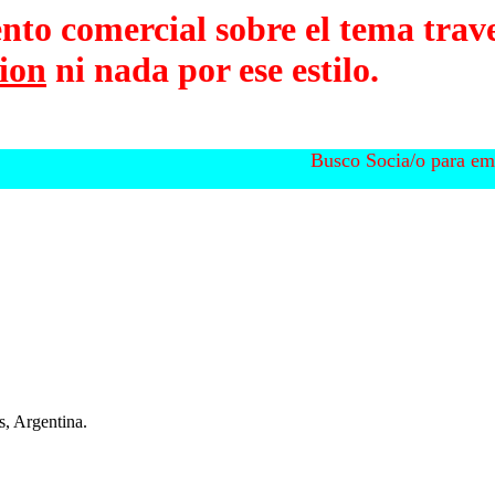
to comercial sobre el tema trav
ion
ni nada por ese estilo.
Busco Socia/o para empr
, Argentina.