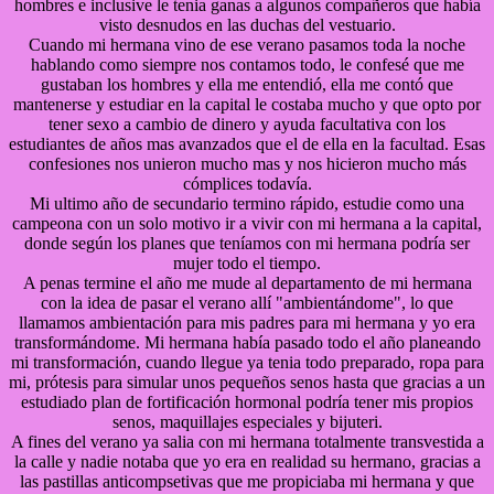
hombres e inclusive le tenia ganas a algunos compañeros que había
visto desnudos en las duchas del vestuario.
Cuando mi hermana vino de ese verano pasamos toda la noche
hablando como siempre nos contamos todo, le confesé que me
gustaban los hombres y ella me entendió, ella me contó que
mantenerse y estudiar en la capital le costaba mucho y que opto por
tener sexo a cambio de dinero y ayuda facultativa con los
estudiantes de años mas avanzados que el de ella en la facultad. Esas
confesiones nos unieron mucho mas y nos hicieron mucho más
cómplices todavía.
Mi ultimo año de secundario termino rápido, estudie como una
campeona con un solo motivo ir a vivir con mi hermana a la capital,
donde según los planes que teníamos con mi hermana podría ser
mujer todo el tiempo.
A penas termine el año me mude al departamento de mi hermana
con la idea de pasar el verano allí "ambientándome", lo que
llamamos ambientación para mis padres para mi hermana y yo era
transformándome. Mi hermana había pasado todo el año planeando
mi transformación, cuando llegue ya tenia todo preparado, ropa para
mi, prótesis para simular unos pequeños senos hasta que gracias a un
estudiado plan de fortificación hormonal podría tener mis propios
senos, maquillajes especiales y bijuteri.
A fines del verano ya salia con mi hermana totalmente transvestida a
la calle y nadie notaba que yo era en realidad su hermano, gracias a
las pastillas anticompsetivas que me propiciaba mi hermana y que