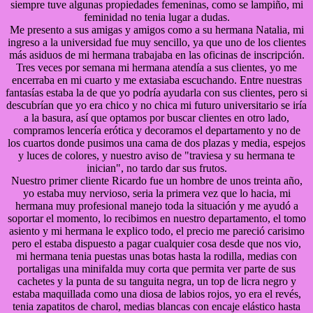
siempre tuve algunas propiedades femeninas, como se lampiño, mi
feminidad no tenia lugar a dudas.
Me presento a sus amigas y amigos como a su hermana Natalia, mi
ingreso a la universidad fue muy sencillo, ya que uno de los clientes
más asiduos de mi hermana trabajaba en las oficinas de inscripción.
Tres veces por semana mi hermana atendía a sus clientes, yo me
encerraba en mi cuarto y me extasiaba escuchando. Entre nuestras
fantasías estaba la de que yo podría ayudarla con sus clientes, pero si
descubrían que yo era chico y no chica mi futuro universitario se iría
a la basura, así que optamos por buscar clientes en otro lado,
compramos lencería erótica y decoramos el departamento y no de
los cuartos donde pusimos una cama de dos plazas y media, espejos
y luces de colores, y nuestro aviso de "traviesa y su hermana te
inician", no tardo dar sus frutos.
Nuestro primer cliente Ricardo fue un hombre de unos treinta año,
yo estaba muy nervioso, seria la primera vez que lo hacia, mi
hermana muy profesional manejo toda la situación y me ayudó a
soportar el momento, lo recibimos en nuestro departamento, el tomo
asiento y mi hermana le explico todo, el precio me pareció carisimo
pero el estaba dispuesto a pagar cualquier cosa desde que nos vio,
mi hermana tenia puestas unas botas hasta la rodilla, medias con
portaligas una minifalda muy corta que permita ver parte de sus
cachetes y la punta de su tanguita negra, un top de licra negro y
estaba maquillada como una diosa de labios rojos, yo era el revés,
tenia zapatitos de charol, medias blancas con encaje elástico hasta