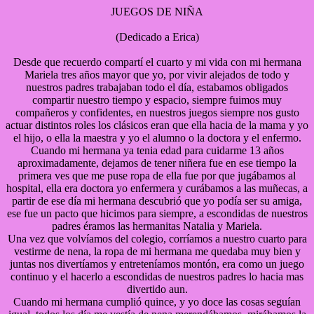
JUEGOS DE NIÑA
(Dedicado a Erica)
Desde que recuerdo compartí el cuarto y mi vida con mi hermana
Mariela tres años mayor que yo, por vivir alejados de todo y
nuestros padres trabajaban todo el día, estabamos obligados
compartir nuestro tiempo y espacio, siempre fuimos muy
compañeros y confidentes, en nuestros juegos siempre nos gusto
actuar distintos roles los clásicos eran que ella hacia de la mama y yo
el hijo, o ella la maestra y yo el alumno o la doctora y el enfermo.
Cuando mi hermana ya tenia edad para cuidarme 13 años
aproximadamente, dejamos de tener niñera fue en ese tiempo la
primera ves que me puse ropa de ella fue por que jugábamos al
hospital, ella era doctora yo enfermera y curábamos a las muñecas, a
partir de ese día mi hermana descubrió que yo podía ser su amiga,
ese fue un pacto que hicimos para siempre, a escondidas de nuestros
padres éramos las hermanitas Natalia y Mariela.
Una vez que volvíamos del colegio, corríamos a nuestro cuarto para
vestirme de nena, la ropa de mi hermana me quedaba muy bien y
juntas nos divertíamos y entreteníamos montón, era como un juego
continuo y el hacerlo a escondidas de nuestros padres lo hacia mas
divertido aun.
Cuando mi hermana cumplió quince, y yo doce las cosas seguían