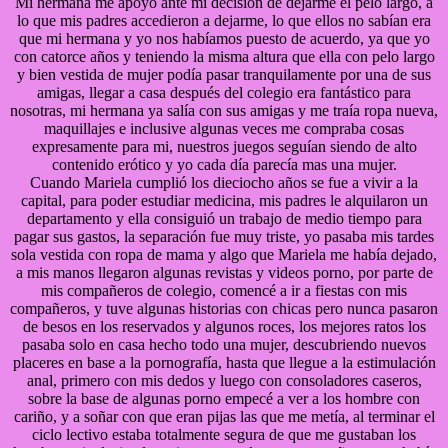
Mi hermana me apoyó ante mi decisión de dejarme el pelo largo, a
lo que mis padres accedieron a dejarme, lo que ellos no sabían era
que mi hermana y yo nos habíamos puesto de acuerdo, ya que yo
con catorce años y teniendo la misma altura que ella con pelo largo
y bien vestida de mujer podía pasar tranquilamente por una de sus
amigas, llegar a casa después del colegio era fantástico para
nosotras, mi hermana ya salía con sus amigas y me traía ropa nueva,
maquillajes e inclusive algunas veces me compraba cosas
expresamente para mi, nuestros juegos seguían siendo de alto
contenido erótico y yo cada día parecía mas una mujer.
Cuando Mariela cumplió los dieciocho años se fue a vivir a la
capital, para poder estudiar medicina, mis padres le alquilaron un
departamento y ella consiguió un trabajo de medio tiempo para
pagar sus gastos, la separación fue muy triste, yo pasaba mis tardes
sola vestida con ropa de mama y algo que Mariela me había dejado,
a mis manos llegaron algunas revistas y videos porno, por parte de
mis compañeros de colegio, comencé a ir a fiestas con mis
compañeros, y tuve algunas historias con chicas pero nunca pasaron
de besos en los reservados y algunos roces, los mejores ratos los
pasaba solo en casa hecho todo una mujer, descubriendo nuevos
placeres en base a la pornografía, hasta que llegue a la estimulación
anal, primero con mis dedos y luego con consoladores caseros,
sobre la base de algunas porno empecé a ver a los hombre con
cariño, y a soñar con que eran pijas las que me metía, al terminar el
ciclo lectivo estaba totalmente segura de que me gustaban los