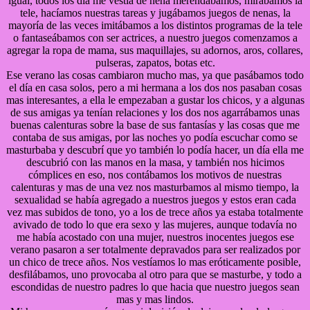
igual, todos los día me vestía de nena merendábamos, mirábamos la
tele, hacíamos nuestras tareas y jugábamos juegos de nenas, la
mayoría de las veces imitábamos a los distintos programas de la tele
o fantaseábamos con ser actrices, a nuestro juegos comenzamos a
agregar la ropa de mama, sus maquillajes, su adornos, aros, collares,
pulseras, zapatos, botas etc.
Ese verano las cosas cambiaron mucho mas, ya que pasábamos todo
el día en casa solos, pero a mi hermana a los dos nos pasaban cosas
mas interesantes, a ella le empezaban a gustar los chicos, y a algunas
de sus amigas ya tenían relaciones y los dos nos agarrábamos unas
buenas calenturas sobre la base de sus fantasías y las cosas que me
contaba de sus amigas, por las noches yo podía escuchar como se
masturbaba y descubrí que yo también lo podía hacer, un día ella me
descubrió con las manos en la masa, y también nos hicimos
cómplices en eso, nos contábamos los motivos de nuestras
calenturas y mas de una vez nos masturbamos al mismo tiempo, la
sexualidad se había agregado a nuestros juegos y estos eran cada
vez mas subidos de tono, yo a los de trece años ya estaba totalmente
avivado de todo lo que era sexo y las mujeres, aunque todavía no
me había acostado con una mujer, nuestros inocentes juegos ese
verano pasaron a ser totalmente depravados para ser realizados por
un chico de trece años. Nos vestíamos lo mas eróticamente posible,
desfilábamos, uno provocaba al otro para que se masturbe, y todo a
escondidas de nuestro padres lo que hacia que nuestro juegos sean
mas y mas lindos.