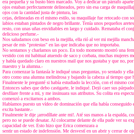
era pequeña y su busto bien marcado. Voy a dedicar un párrafo aparte 
ojos estaban perfectamente delineados, pero sin esa carga de maquillaje
ojos con la cantidad justa de pintura, las
cejas, delineadas en el mismo estilo, su maquillaje fue retocado con so
labios estaban pintados de negro brillante. Tenía unos pequeños aretes
resto, con unas uñas envidiables en largo y cuidado. Remataba el con
delicioso perfume.-
Nos saludamos con beso en la mejilla, ella rió al ver mi mejilla manc
pesar de mis "protestas" en las que indicaba que no importaba.
No sentamos y charlamos un poco. En todo momento mostró una femine
vestido con mi habitual atuendo de saco y corbata, muchas mujeres m
y había quedado claro en nuestros mail que nos gustaba y que no, por 
maestro y la alumna.-
Para comenzar la fantasía le indiqué unas preguntas, yo sentado y el
otro como una alumna melindrosa y bajando la cabeza al tiempo que 
Finalmente le pregunté si había estudiado la lección, con el mismo c
Entonces sabes que debo castigarte, le indiqué. Dejó caer sus párpado
desfilare frente a mi, y me insinuara sus atributos. Su colita era espe
comenzó a excitarnos a ambos.
Habíamos puesto un vídeo de dominación que ella había conseguido en
excita bastante.-
Finalmente le dije ¡arrodíllate ante mi!. Até sus manos a la espalda, c
pero no se puede desatar. Al colocarme delante de ella pude ver su ex
capacidad de ver. Esto hizo que Erica comenzara a
sentir un estado de indefensión. Me desvestí en un abrir y cerrar de o