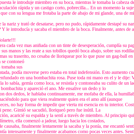
 respuesta le introduje miembro en su boca, mientras le tomaba la cabeza d
culación rápida y un castigo corto, pobrecilla... En un momento la suje
a que con su lengua me frotaba la parte de abajo de mi glande, una de m
e la nariz y trató de desatarse, pero no pudo, rápidamente destapé su na
 le introducía y sacaba el miembro de la boca. Finalmente, antes de ac
olarte!!!
era cada vez mas aniñada con un tinte de desesperación, cumplía su pape
é sus manos y las reate a sus tobillos quedó boca abajo, sobre sus rodillas
mas su traserito, no cesaba de lloriquear por lo que puse un gag-ball e
a se contoneó
 tomaba sus
 atada, podía moverse pero estaba en total indefensión. Esto aumento c
o enfundado en una bombachita rosa. Puse toda mi mano en el y le dije: 
lla lo sabía, gemía como loca, se resistía y contoneaba su culito de un la
 bombachita y apareció el ano. Me ensalive un dedo y lo
ron dos dedos, le hablaba continuamente, me mofaba de ella, la humillab
 haciéndolo para que viera realmente quien era el amo allí (aunque
neces, no hay forma de impedir que vierta mi esencia en tu interior. Cos
pene. Gimió se sacudió, lloriqueó pero fue inútil. La
ión, acaricié su espalda y la sentí a través de miembro. Al principio qu
límetro, ella comenzó a jadear, luego hacia los costados,
le causaba, finalmente lentamente la sacaba y la ponía, me encantó sent
ntía intensamente y finalmente acabamos como pocas veces antes. Senti