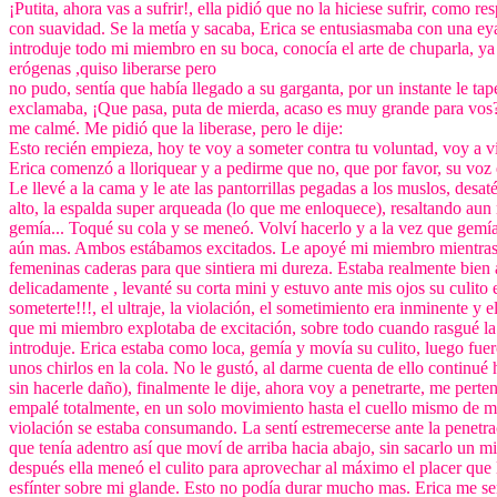
¡Putita, ahora vas a sufrir!, ella pidió que no la hiciese sufrir, como
con suavidad. Se la metía y sacaba, Erica se entusiasmaba con una eya
introduje todo mi miembro en su boca, conocía el arte de chuparla, y
erógenas ,quiso liberarse pero
no pudo, sentía que había llegado a su garganta, por un instante le tap
exclamaba, ¡Que pasa, puta de mierda, acaso es muy grande para vos? Y
me calmé. Me pidió que la liberase, pero le dije:
Esto recién empieza, hoy te voy a someter contra tu voluntad, voy a vi
Erica comenzó a lloriquear y a pedirme que no, que por favor, su voz 
Le llevé a la cama y le ate las pantorrillas pegadas a los muslos, desat
alto, la espalda super arqueada (lo que me enloquece), resaltando aun 
gemía... Toqué su cola y se meneó. Volví hacerlo y a la vez que gemí
aún mas. Ambos estábamos excitados. Le apoyé mi miembro mientras
femeninas caderas para que sintiera mi dureza. Estaba realmente bien
delicadamente , levanté su corta mini y estuvo ante mis ojos su culit
someterte!!!, el ultraje, la violación, el sometimiento era inminente y e
que mi miembro explotaba de excitación, sobre todo cuando rasgué la
introduje. Erica estaba como loca, gemía y movía su culito, luego fue
unos chirlos en la cola. No le gustó, al darme cuenta de ello continué
sin hacerle daño), finalmente le dije, ahora voy a penetrarte, me perte
empalé totalmente, en un solo movimiento hasta el cuello mismo de mi 
violación se estaba consumando. La sentí estremecerse ante la penetrac
que tenía adentro así que moví de arriba hacia abajo, sin sacarlo un mi
después ella meneó el culito para aprovechar al máximo el placer que 
esfínter sobre mi glande. Esto no podía durar mucho mas. Erica me se