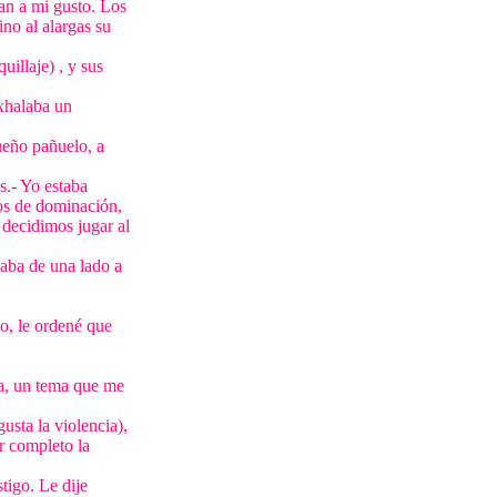
an a mi gusto. Los
ino al alargas su
uillaje) , y sus
exhalaba un
ueño pañuelo, a
s.- Yo estaba
os de dominación,
 decidimos jugar al
eaba de una lado a
go, le ordené que
ra, un tema que me
usta la violencia),
r completo la
tigo. Le dije