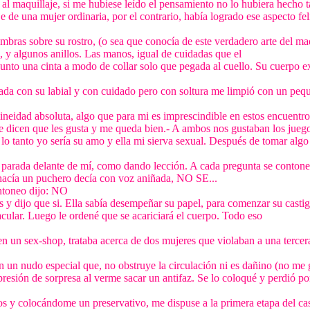
al maquillaje, si me hubiese leído el pensamiento no lo hubiera hecho t
 de una mujer ordinaria, por el contrario, había logrado ese aspecto fel
mbras sobre su rostro, (o sea que conocía de este verdadero arte del maq
, y algunos anillos. Las manos, igual de cuidadas que el
junto una cinta a modo de collar solo que pegada al cuello. Su cuerpo 
hada con su labial y con cuidado pero con soltura me limpió con un peq
idad absoluta, algo que para mi es imprescindible en estos encuentro
e dicen que les gusta y me queda bien.- A ambos nos gustaban los jueg
lo tanto yo sería su amo y ella mi sierva sexual. Después de tomar algo
la parada delante de mí, como dando lección. A cada pregunta se conton
hacía un puchero decía con voz aniñada, NO SE...
ontoneo dijo: NO
s y dijo que si. Ella sabía desempeñar su papel, para comenzar su casti
ctacular. Luego le ordené que se acariciará el cuerpo. Todo eso
 un sex-shop, trataba acerca de dos mujeres que violaban a una terce
on un nudo especial que, no obstruye la circulación ni es dañino (no me g
presión de sorpresa al verme sacar un antifaz. Se lo coloqué y perdió po
jos y colocándome un preservativo, me dispuse a la primera etapa del cas