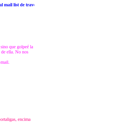
il list de travestis en el Indice
 sino que golpeé la
 de ella. No nos
-mail.
portaligas, encima