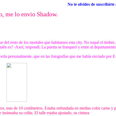
No te olvides de suscribirte al ma
to, me lo envio Shadow.
 del resto de los mortales que habitamos esta city. No toqué el timbre,
ién es? -Axel, respondí. La puerta se franqueó y entre al departamento
erla personalmente, que en las fotografías que me había enviado por E
altos, mas de 10 centímetros. Estaba enfundada en medias color carne y 
insinuaba su colita. El talle estaba ajustado, su cintura