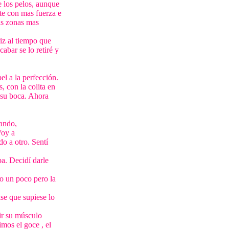
e los pelos, aunque
te con mas fuerza e
is zonas mas
riz al tiempo que
abar se lo retiré y
l a la perfección.
, con la colita en
n su boca. Ahora
uando,
Voy a
do a otro. Sentí
a. Decidí darle
to un poco pero la
ise que supiese lo
ir su músculo
mos el goce , el